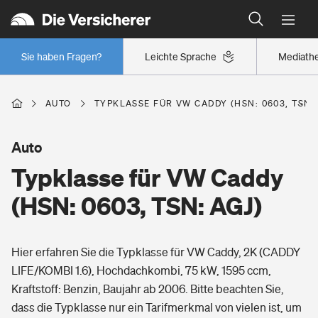
Typklassen: So ist Ihr Auto eingestuft
Wer versichert was: Jetzt Versicherer finden
Regionalklassen: So ist Ihre Region eingestuft
Sie haben Fragen?
Leichte Sprache
Mediath
Wer versichert was: Jetzt Versicherer finden
AUTO
TYPKLASSE FÜR VW CADDY (HSN: 0603, TSN: 
Beruf
Auto
Typklasse für VW Caddy
Berufsunfähigkeitsversicherung
Wohnen
(HSN: 0603, TSN: AGJ)
Erwerbsunfähigkeitsversicherung
Wohngebäudeversicherung
Hier erfahren Sie die Typklasse für VW Caddy, 2K (CADDY
Freizeit
Grundfähigkeitsversicherung
LIFE/KOMBI 1.6), Hochdachkombi, 75 kW, 1595 ccm,
Hausratversicherung
Kraftstoff: Benzin, Baujahr ab 2006. Bitte beachten Sie,
Arbeitsrechtsschutz
Pri­vate Haft­pflicht­
dass die Typklasse nur ein Tarifmerkmal von vielen ist, um
Gesundheit
Elementarversicherung