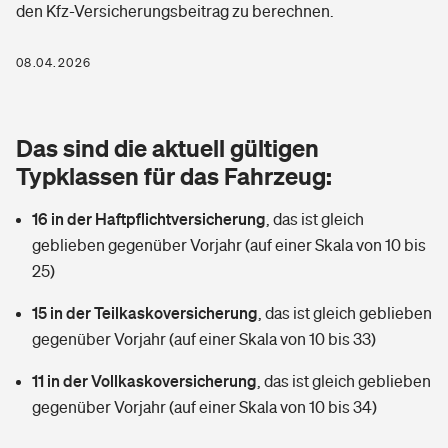
den Kfz-Versicherungsbeitrag zu berechnen.
Berufshaftpflichtversicherung
Rechts­schutz­ver­si­che­rung
Photovoltaik
Private Krankenversicherung
08.04.2026
Zur Übersicht
Fahrradversicherung
Wärmepumpen versichern
Zahnzusatzversicherung
Unfallversicherung
Tools
Das sind die aktuell gültigen
Glasversicherung
Dread-Disease-Versicherung
Typklassen für das Fahrzeug:
Kinderunfall­ver­si­che­rung
Rentenrechner: Wie viel Geld bekomme ich im Alter?
Vermieterrrechtsschutz
Tierkrankenversicherung
16 in der Haftpflichtversicherung
,
das ist gleich
Kinderinvalidität
geblieben gegenüber Vorjahr (auf einer Skala von 10 bis
Wer versichert was: Jetzt Versicherer finden
Mietkautionsversicherung
Zur Übersicht
25)
Reiseversicherung
Sie haben Fragen?
Restkreditversicherung
15 in der Teilkaskoversicherung
,
das ist gleich geblieben
Tools
gegenüber Vorjahr (auf einer Skala von 10 bis 33)
Hundehalter-Haftpflicht
Zur Übersicht
11 in der Vollkaskoversicherung
,
das ist gleich geblieben
Pferdehalter-Haftpflicht
Wer versichert was: Jetzt Versicherer finden
gegenüber Vorjahr (auf einer Skala von 10 bis 34)
Tools
Handyversicherung