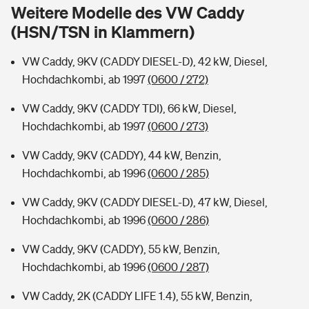
Sie haben Fragen?
Weitere Modelle des VW Caddy
(HSN/TSN in Klammern)
Hochwasser-Check: Wie gefährdet ist Ihr Haus?
Private Cyberversicherung
Rentenrechner: Wie viel Geld bekomme ich im Alter?
VW Caddy, 9KV (CADDY DIESEL-D), 42 kW, Diesel,
Wer versichert was: Jetzt Versicherer finden
Musikinstrumentenversicherung
Hochdachkombi, ab 1997
(0600 / 272)
Sie haben Fragen?
Zur Übersicht
VW Caddy, 9KV (CADDY TDI), 66 kW, Diesel,
Hochdachkombi, ab 1997
(0600 / 273)
Tools
VW Caddy, 9KV (CADDY), 44 kW, Benzin,
Hochdachkombi, ab 1996
(0600 / 285)
Kinderunfall-Check: Mehr Sicherheit für deine Kids
VW Caddy, 9KV (CADDY DIESEL-D), 47 kW, Diesel,
Hochdachkombi, ab 1996
(0600 / 286)
Typklassen: So ist Ihr Auto eingestuft
VW Caddy, 9KV (CADDY), 55 kW, Benzin,
Hochdachkombi, ab 1996
(0600 / 287)
Sie haben Fragen?
VW Caddy, 2K (CADDY LIFE 1.4), 55 kW, Benzin,