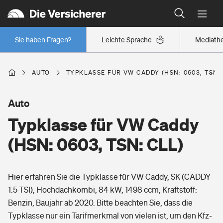
Typklassen: So ist Ihr Auto eingestuft
Wer versichert was: Jetzt Versicherer finden
Regionalklassen: So ist Ihre Region eingestuft
Sie haben Fragen?
Leichte Sprache
Mediath
Wer versichert was: Jetzt Versicherer finden
AUTO
TYPKLASSE FÜR VW CADDY (HSN: 0603, TSN: 
Beruf
Auto
Typklasse für VW Caddy
Berufsunfähigkeitsversicherung
Wohnen
(HSN: 0603, TSN: CLL)
Erwerbsunfähigkeitsversicherung
Wohngebäudeversicherung
Hier erfahren Sie die Typklasse für VW Caddy, SK (CADDY
Freizeit
Grundfähigkeitsversicherung
1.5 TSI), Hochdachkombi, 84 kW, 1498 ccm, Kraftstoff:
Hausratversicherung
Benzin, Baujahr ab 2020. Bitte beachten Sie, dass die
Arbeitsrechtsschutz
Pri­vate Haft­pflicht­
Typklasse nur ein Tarifmerkmal von vielen ist, um den Kfz-
Gesundheit
Elementarversicherung