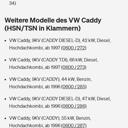
Sie haben Fragen?
34)
Hochwasser-Check: Wie gefährdet ist Ihr Haus?
Private Cyberversicherung
Rentenrechner: Wie viel Geld bekomme ich im Alter?
Weitere Modelle des VW Caddy
(HSN/TSN in Klammern)
Wer versichert was: Jetzt Versicherer finden
Musikinstrumentenversicherung
VW Caddy, 9KV (CADDY DIESEL-D), 42 kW, Diesel,
Sie haben Fragen?
Zur Übersicht
Hochdachkombi, ab 1997
(0600 / 272)
VW Caddy, 9KV (CADDY TDI), 66 kW, Diesel,
Tools
Hochdachkombi, ab 1997
(0600 / 273)
VW Caddy, 9KV (CADDY), 44 kW, Benzin,
Kinderunfall-Check: Mehr Sicherheit für deine Kids
Hochdachkombi, ab 1996
(0600 / 285)
Typklassen: So ist Ihr Auto eingestuft
VW Caddy, 9KV (CADDY DIESEL-D), 47 kW, Diesel,
Hochdachkombi, ab 1996
(0600 / 286)
Sie haben Fragen?
VW Caddy, 9KV (CADDY), 55 kW, Benzin,
Hochdachkombi, ab 1996
(0600 / 287)