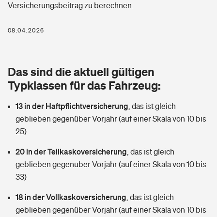
Versicherungsbeitrag zu berechnen.
Berufshaftpflichtversicherung
Rechts­schutz­ver­si­che­rung
Photovoltaik
Private Krankenversicherung
08.04.2026
Zur Übersicht
Fahrradversicherung
Wärmepumpen versichern
Zahnzusatzversicherung
Unfallversicherung
Tools
Das sind die aktuell gültigen
Glasversicherung
Dread-Disease-Versicherung
Typklassen für das Fahrzeug:
Kinderunfall­ver­si­che­rung
Rentenrechner: Wie viel Geld bekomme ich im Alter?
Vermieterrrechtsschutz
Tierkrankenversicherung
13 in der Haftpflichtversicherung
,
das ist gleich
Kinderinvalidität
geblieben gegenüber Vorjahr (auf einer Skala von 10 bis
Wer versichert was: Jetzt Versicherer finden
Mietkautionsversicherung
Zur Übersicht
25)
Reiseversicherung
Sie haben Fragen?
Restkreditversicherung
20 in der Teilkaskoversicherung
,
das ist gleich
Tools
geblieben gegenüber Vorjahr (auf einer Skala von 10 bis
Hundehalter-Haftpflicht
Zur Übersicht
33)
Pferdehalter-Haftpflicht
Wer versichert was: Jetzt Versicherer finden
18 in der Vollkaskoversicherung
,
das ist gleich
Tools
geblieben gegenüber Vorjahr (auf einer Skala von 10 bis
Handyversicherung