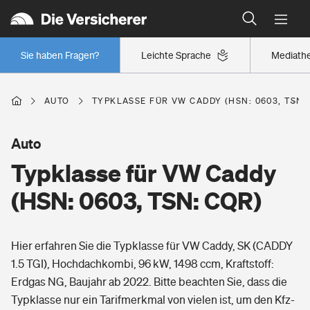
Typklassen: So ist Ihr Auto eingestuft
Wer versichert was: Jetzt Versicherer finden
Regionalklassen: So ist Ihre Region eingestuft
Sie haben Fragen?
Leichte Sprache
Mediath
Wer versichert was: Jetzt Versicherer finden
AUTO
TYPKLASSE FÜR VW CADDY (HSN: 0603, TSN:
Beruf
Auto
Typklasse für VW Caddy
Berufsunfähigkeitsversicherung
Wohnen
(HSN: 0603, TSN: CQR)
Erwerbsunfähigkeitsversicherung
Wohngebäudeversicherung
Hier erfahren Sie die Typklasse für VW Caddy, SK (CADDY
Freizeit
Grundfähigkeitsversicherung
1.5 TGI), Hochdachkombi, 96 kW, 1498 ccm, Kraftstoff:
Hausratversicherung
Erdgas NG, Baujahr ab 2022. Bitte beachten Sie, dass die
Arbeitsrechtsschutz
Pri­vate Haft­pflicht­
Typklasse nur ein Tarifmerkmal von vielen ist, um den Kfz-
Gesundheit
Elementarversicherung