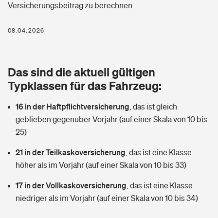
Versicherungsbeitrag zu berechnen.
Berufshaftpflichtversicherung
Rechts­schutz­ver­si­che­rung
Photovoltaik
Private Krankenversicherung
08.04.2026
Zur Übersicht
Fahrradversicherung
Wärmepumpen versichern
Zahnzusatzversicherung
Unfallversicherung
Tools
Das sind die aktuell gültigen
Glasversicherung
Dread-Disease-Versicherung
Typklassen für das Fahrzeug:
Kinderunfall­ver­si­che­rung
Rentenrechner: Wie viel Geld bekomme ich im Alter?
Vermieterrrechtsschutz
Tierkrankenversicherung
16 in der Haftpflichtversicherung
,
das ist gleich
Kinderinvalidität
geblieben gegenüber Vorjahr (auf einer Skala von 10 bis
Wer versichert was: Jetzt Versicherer finden
Mietkautionsversicherung
Zur Übersicht
25)
Reiseversicherung
Sie haben Fragen?
Restkreditversicherung
21 in der Teilkaskoversicherung
,
das ist eine Klasse
Tools
höher als im Vorjahr (auf einer Skala von 10 bis 33)
Hundehalter-Haftpflicht
Zur Übersicht
17 in der Vollkaskoversicherung
,
das ist eine Klasse
Pferdehalter-Haftpflicht
Wer versichert was: Jetzt Versicherer finden
niedriger als im Vorjahr (auf einer Skala von 10 bis 34)
Tools
Handyversicherung