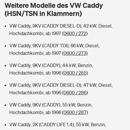
Sie haben Fragen?
Weitere Modelle des VW Caddy
(HSN/TSN in Klammern)
Hochwasser-Check: Wie gefährdet ist Ihr Haus?
Private Cyberversicherung
Rentenrechner: Wie viel Geld bekomme ich im Alter?
VW Caddy, 9KV (CADDY DIESEL-D), 42 kW, Diesel,
Wer versichert was: Jetzt Versicherer finden
Musikinstrumentenversicherung
Hochdachkombi, ab 1997
(0600 / 272)
Sie haben Fragen?
Zur Übersicht
VW Caddy, 9KV (CADDY TDI), 66 kW, Diesel,
Hochdachkombi, ab 1997
(0600 / 273)
Tools
VW Caddy, 9KV (CADDY), 44 kW, Benzin,
Hochdachkombi, ab 1996
(0600 / 285)
Kinderunfall-Check: Mehr Sicherheit für deine Kids
VW Caddy, 9KV (CADDY DIESEL-D), 47 kW, Diesel,
Hochdachkombi, ab 1996
(0600 / 286)
Typklassen: So ist Ihr Auto eingestuft
VW Caddy, 9KV (CADDY), 55 kW, Benzin,
Hochdachkombi, ab 1996
(0600 / 287)
Sie haben Fragen?
VW Caddy, 2K (CADDY LIFE 1.4), 55 kW, Benzin,