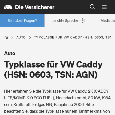
Typklassen: So ist Ihr Auto eingestuft
Wer versichert was: Jetzt Versicherer finden
Regionalklassen: So ist Ihre Region eingestuft
Sie haben Fragen?
Leichte Sprache
Mediath
Wer versichert was: Jetzt Versicherer finden
AUTO
TYPKLASSE FÜR VW CADDY (HSN: 0603, TSN:
Beruf
Auto
Typklasse für VW Caddy
Berufsunfähigkeitsversicherung
Wohnen
(HSN: 0603, TSN: AGN)
Erwerbsunfähigkeitsversicherung
Wohngebäudeversicherung
Hier erfahren Sie die Typklasse für VW Caddy, 2K (CADDY
Freizeit
Grundfähigkeitsversicherung
LIFE/KOMBI 2.0 ECO FUEL), Hochdachkombi, 80 kW, 1984
Hausratversicherung
ccm, Kraftstoff: Erdgas NG, Baujahr ab 2006. Bitte
Arbeitsrechtsschutz
Pri­vate Haft­pflicht­
beachten Sie, dass die Typklasse nur ein Tarifmerkmal von
Gesundheit
Elementarversicherung