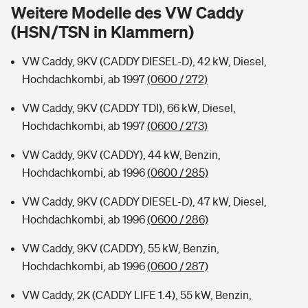
Sie haben Fragen?
Weitere Modelle des VW Caddy
(HSN/TSN in Klammern)
Hochwasser-Check: Wie gefährdet ist Ihr Haus?
Private Cyberversicherung
Rentenrechner: Wie viel Geld bekomme ich im Alter?
VW Caddy, 9KV (CADDY DIESEL-D), 42 kW, Diesel,
Wer versichert was: Jetzt Versicherer finden
Musikinstrumentenversicherung
Hochdachkombi, ab 1997
(0600 / 272)
Sie haben Fragen?
Zur Übersicht
VW Caddy, 9KV (CADDY TDI), 66 kW, Diesel,
Hochdachkombi, ab 1997
(0600 / 273)
Tools
VW Caddy, 9KV (CADDY), 44 kW, Benzin,
Hochdachkombi, ab 1996
(0600 / 285)
Kinderunfall-Check: Mehr Sicherheit für deine Kids
VW Caddy, 9KV (CADDY DIESEL-D), 47 kW, Diesel,
Hochdachkombi, ab 1996
(0600 / 286)
Typklassen: So ist Ihr Auto eingestuft
VW Caddy, 9KV (CADDY), 55 kW, Benzin,
Hochdachkombi, ab 1996
(0600 / 287)
Sie haben Fragen?
VW Caddy, 2K (CADDY LIFE 1.4), 55 kW, Benzin,