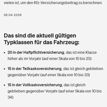
vielen ist, um den Kfz-Versicherungsbeitrag zu berechnen.
Berufshaftpflichtversicherung
Rechts­schutz­ver­si­che­rung
Photovoltaik
Private Krankenversicherung
08.04.2026
Zur Übersicht
Fahrradversicherung
Wärmepumpen versichern
Zahnzusatzversicherung
Unfallversicherung
Tools
Das sind die aktuell gültigen
Glasversicherung
Dread-Disease-Versicherung
Typklassen für das Fahrzeug:
Kinderunfall­ver­si­che­rung
Rentenrechner: Wie viel Geld bekomme ich im Alter?
Vermieterrrechtsschutz
Tierkrankenversicherung
20 in der Haftpflichtversicherung
,
das ist eine Klasse
Kinderinvalidität
höher als im Vorjahr (auf einer Skala von 10 bis 25)
Wer versichert was: Jetzt Versicherer finden
Mietkautionsversicherung
Zur Übersicht
15 in der Teilkaskoversicherung
,
das ist gleich geblieben
Reiseversicherung
Sie haben Fragen?
Restkreditversicherung
gegenüber Vorjahr (auf einer Skala von 10 bis 33)
Tools
Hundehalter-Haftpflicht
15 in der Vollkaskoversicherung
,
das ist gleich
Zur Übersicht
geblieben gegenüber Vorjahr (auf einer Skala von 10 bis
Pferdehalter-Haftpflicht
Wer versichert was: Jetzt Versicherer finden
34)
Tools
Handyversicherung