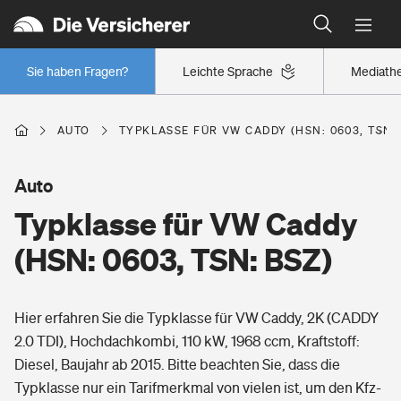
Typklassen: So ist Ihr Auto eingestuft
Wer versichert was: Jetzt Versicherer finden
Regionalklassen: So ist Ihre Region eingestuft
Sie haben Fragen?
Leichte Sprache
Mediath
Wer versichert was: Jetzt Versicherer finden
AUTO
TYPKLASSE FÜR VW CADDY (HSN: 0603, TSN: 
Beruf
Auto
Typklasse für VW Caddy
Berufsunfähigkeitsversicherung
Wohnen
(HSN: 0603, TSN: BSZ)
Erwerbsunfähigkeitsversicherung
Wohngebäudeversicherung
Hier erfahren Sie die Typklasse für VW Caddy, 2K (CADDY
Freizeit
Grundfähigkeitsversicherung
2.0 TDI), Hochdachkombi, 110 kW, 1968 ccm, Kraftstoff:
Hausratversicherung
Diesel, Baujahr ab 2015. Bitte beachten Sie, dass die
Arbeitsrechtsschutz
Pri­vate Haft­pflicht­
Typklasse nur ein Tarifmerkmal von vielen ist, um den Kfz-
Gesundheit
Elementarversicherung