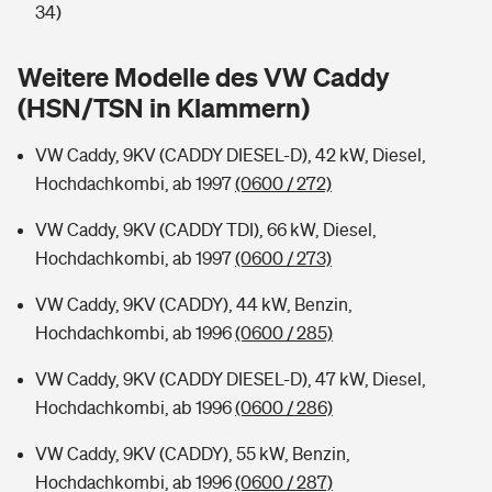
Sie haben Fragen?
34)
Hochwasser-Check: Wie gefährdet ist Ihr Haus?
Private Cyberversicherung
Rentenrechner: Wie viel Geld bekomme ich im Alter?
Weitere Modelle des VW Caddy
(HSN/TSN in Klammern)
Wer versichert was: Jetzt Versicherer finden
Musikinstrumentenversicherung
VW Caddy, 9KV (CADDY DIESEL-D), 42 kW, Diesel,
Sie haben Fragen?
Zur Übersicht
Hochdachkombi, ab 1997
(0600 / 272)
VW Caddy, 9KV (CADDY TDI), 66 kW, Diesel,
Tools
Hochdachkombi, ab 1997
(0600 / 273)
VW Caddy, 9KV (CADDY), 44 kW, Benzin,
Kinderunfall-Check: Mehr Sicherheit für deine Kids
Hochdachkombi, ab 1996
(0600 / 285)
Typklassen: So ist Ihr Auto eingestuft
VW Caddy, 9KV (CADDY DIESEL-D), 47 kW, Diesel,
Hochdachkombi, ab 1996
(0600 / 286)
Sie haben Fragen?
VW Caddy, 9KV (CADDY), 55 kW, Benzin,
Hochdachkombi, ab 1996
(0600 / 287)