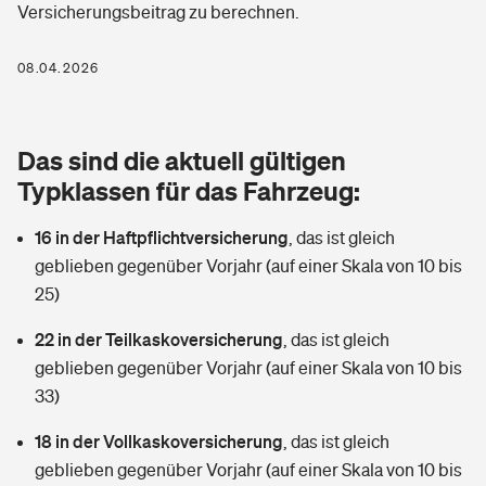
Versicherungsbeitrag zu berechnen.
Berufshaftpflichtversicherung
Rechts­schutz­ver­si­che­rung
Photovoltaik
Private Krankenversicherung
08.04.2026
Zur Übersicht
Fahrradversicherung
Wärmepumpen versichern
Zahnzusatzversicherung
Unfallversicherung
Tools
Das sind die aktuell gültigen
Glasversicherung
Dread-Disease-Versicherung
Typklassen für das Fahrzeug:
Kinderunfall­ver­si­che­rung
Rentenrechner: Wie viel Geld bekomme ich im Alter?
Vermieterrrechtsschutz
Tierkrankenversicherung
16 in der Haftpflichtversicherung
,
das ist gleich
Kinderinvalidität
geblieben gegenüber Vorjahr (auf einer Skala von 10 bis
Wer versichert was: Jetzt Versicherer finden
Mietkautionsversicherung
Zur Übersicht
25)
Reiseversicherung
Sie haben Fragen?
Restkreditversicherung
22 in der Teilkaskoversicherung
,
das ist gleich
Tools
geblieben gegenüber Vorjahr (auf einer Skala von 10 bis
Hundehalter-Haftpflicht
Zur Übersicht
33)
Pferdehalter-Haftpflicht
Wer versichert was: Jetzt Versicherer finden
18 in der Vollkaskoversicherung
,
das ist gleich
Tools
geblieben gegenüber Vorjahr (auf einer Skala von 10 bis
Handyversicherung