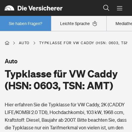
Typklassen: So ist Ihr Auto eingestuft
Wer versichert was: Jetzt Versicherer finden
Regionalklassen: So ist Ihre Region eingestuft
Sie haben Fragen?
Leichte Sprache
Mediath
Wer versichert was: Jetzt Versicherer finden
AUTO
TYPKLASSE FÜR VW CADDY (HSN: 0603, TSN:
Beruf
Auto
Typklasse für VW Caddy
Berufsunfähigkeitsversicherung
Wohnen
(HSN: 0603, TSN: AMT)
Erwerbsunfähigkeitsversicherung
Wohngebäudeversicherung
Hier erfahren Sie die Typklasse für VW Caddy, 2K (CADDY
Freizeit
Grundfähigkeitsversicherung
LIFE/KOMBI 2.0 TDI), Hochdachkombi, 103 kW, 1968 ccm,
Hausratversicherung
Kraftstoff: Diesel, Baujahr ab 2007. Bitte beachten Sie, dass
Arbeitsrechtsschutz
Pri­vate Haft­pflicht­
die Typklasse nur ein Tarifmerkmal von vielen ist, um den
Gesundheit
Elementarversicherung