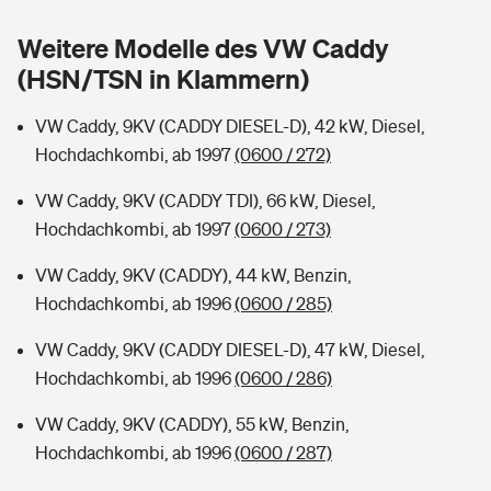
Sie haben Fragen?
Weitere Modelle des VW Caddy
Hochwasser-Check: Wie gefährdet ist Ihr Haus?
Private Cyberversicherung
Rentenrechner: Wie viel Geld bekomme ich im Alter?
(HSN/TSN in Klammern)
Wer versichert was: Jetzt Versicherer finden
Musikinstrumentenversicherung
VW Caddy, 9KV (CADDY DIESEL-D), 42 kW, Diesel,
Hochdachkombi, ab 1997
(0600 / 272)
Sie haben Fragen?
Zur Übersicht
VW Caddy, 9KV (CADDY TDI), 66 kW, Diesel,
Hochdachkombi, ab 1997
(0600 / 273)
Tools
VW Caddy, 9KV (CADDY), 44 kW, Benzin,
Hochdachkombi, ab 1996
(0600 / 285)
Kinderunfall-Check: Mehr Sicherheit für deine Kids
VW Caddy, 9KV (CADDY DIESEL-D), 47 kW, Diesel,
Typklassen: So ist Ihr Auto eingestuft
Hochdachkombi, ab 1996
(0600 / 286)
VW Caddy, 9KV (CADDY), 55 kW, Benzin,
Sie haben Fragen?
Hochdachkombi, ab 1996
(0600 / 287)