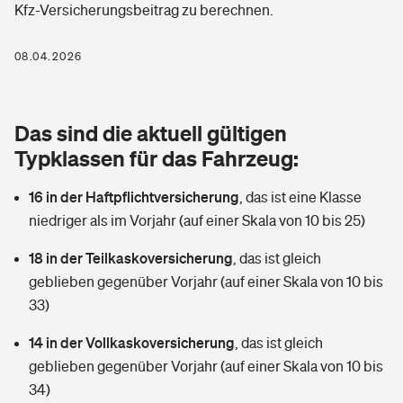
Kfz-Versicherungsbeitrag zu berechnen.
Berufshaftpflichtversicherung
Rechts­schutz­ver­si­che­rung
Photovoltaik
Private Krankenversicherung
08.04.2026
Zur Übersicht
Fahrradversicherung
Wärmepumpen versichern
Zahnzusatzversicherung
Unfallversicherung
Tools
Das sind die aktuell gültigen
Glasversicherung
Dread-Disease-Versicherung
Typklassen für das Fahrzeug:
Kinderunfall­ver­si­che­rung
Rentenrechner: Wie viel Geld bekomme ich im Alter?
Vermieterrrechtsschutz
Tierkrankenversicherung
16 in der Haftpflichtversicherung
,
das ist eine Klasse
Kinderinvalidität
niedriger als im Vorjahr (auf einer Skala von 10 bis 25)
Wer versichert was: Jetzt Versicherer finden
Mietkautionsversicherung
Zur Übersicht
18 in der Teilkaskoversicherung
,
das ist gleich
Reiseversicherung
Sie haben Fragen?
Restkreditversicherung
geblieben gegenüber Vorjahr (auf einer Skala von 10 bis
Tools
33)
Hundehalter-Haftpflicht
Zur Übersicht
14 in der Vollkaskoversicherung
,
das ist gleich
Pferdehalter-Haftpflicht
Wer versichert was: Jetzt Versicherer finden
geblieben gegenüber Vorjahr (auf einer Skala von 10 bis
Tools
34)
Handyversicherung