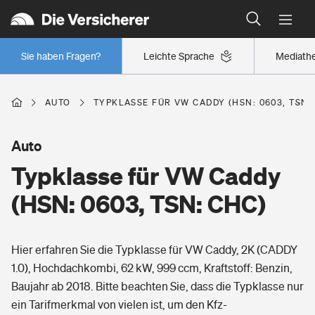
Typklassen: So ist Ihr Auto eingestuft
Wer versichert was: Jetzt Versicherer finden
Regionalklassen: So ist Ihre Region eingestuft
Sie haben Fragen?
Leichte Sprache
Mediath
Wer versichert was: Jetzt Versicherer finden
AUTO
TYPKLASSE FÜR VW CADDY (HSN: 0603, TSN:
Beruf
Auto
Typklasse für VW Caddy
Berufsunfähigkeitsversicherung
Wohnen
(HSN: 0603, TSN: CHC)
Erwerbsunfähigkeitsversicherung
Wohngebäudeversicherung
Hier erfahren Sie die Typklasse für VW Caddy, 2K (CADDY
Freizeit
Grundfähigkeitsversicherung
1.0), Hochdachkombi, 62 kW, 999 ccm, Kraftstoff: Benzin,
Hausratversicherung
Baujahr ab 2018. Bitte beachten Sie, dass die Typklasse nur
Arbeitsrechtsschutz
Pri­vate Haft­pflicht­
ein Tarifmerkmal von vielen ist, um den Kfz-
Gesundheit
Elementarversicherung