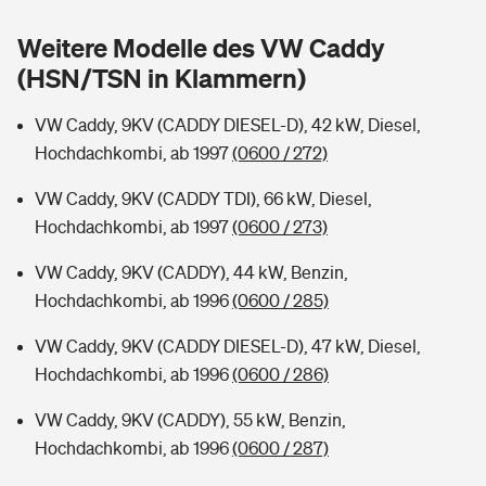
Sie haben Fragen?
Weitere Modelle des VW Caddy
Hochwasser-Check: Wie gefährdet ist Ihr Haus?
Private Cyberversicherung
Rentenrechner: Wie viel Geld bekomme ich im Alter?
(HSN/TSN in Klammern)
Wer versichert was: Jetzt Versicherer finden
Musikinstrumentenversicherung
VW Caddy, 9KV (CADDY DIESEL-D), 42 kW, Diesel,
Hochdachkombi, ab 1997
(0600 / 272)
Sie haben Fragen?
Zur Übersicht
VW Caddy, 9KV (CADDY TDI), 66 kW, Diesel,
Hochdachkombi, ab 1997
(0600 / 273)
Tools
VW Caddy, 9KV (CADDY), 44 kW, Benzin,
Hochdachkombi, ab 1996
(0600 / 285)
Kinderunfall-Check: Mehr Sicherheit für deine Kids
VW Caddy, 9KV (CADDY DIESEL-D), 47 kW, Diesel,
Typklassen: So ist Ihr Auto eingestuft
Hochdachkombi, ab 1996
(0600 / 286)
VW Caddy, 9KV (CADDY), 55 kW, Benzin,
Sie haben Fragen?
Hochdachkombi, ab 1996
(0600 / 287)