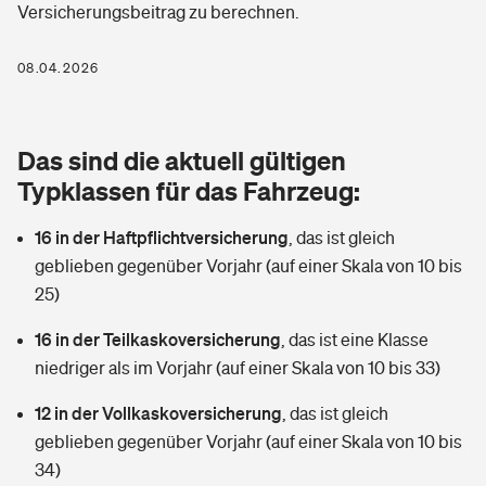
Versicherungsbeitrag zu berechnen.
Berufshaftpflichtversicherung
Rechts­schutz­ver­si­che­rung
Photovoltaik
Private Krankenversicherung
08.04.2026
Zur Übersicht
Fahrradversicherung
Wärmepumpen versichern
Zahnzusatzversicherung
Unfallversicherung
Tools
Das sind die aktuell gültigen
Glasversicherung
Dread-Disease-Versicherung
Typklassen für das Fahrzeug:
Kinderunfall­ver­si­che­rung
Rentenrechner: Wie viel Geld bekomme ich im Alter?
Vermieterrrechtsschutz
Tierkrankenversicherung
16 in der Haftpflichtversicherung
,
das ist gleich
Kinderinvalidität
geblieben gegenüber Vorjahr (auf einer Skala von 10 bis
Wer versichert was: Jetzt Versicherer finden
Mietkautionsversicherung
Zur Übersicht
25)
Reiseversicherung
Sie haben Fragen?
Restkreditversicherung
16 in der Teilkaskoversicherung
,
das ist eine Klasse
Tools
niedriger als im Vorjahr (auf einer Skala von 10 bis 33)
Hundehalter-Haftpflicht
Zur Übersicht
12 in der Vollkaskoversicherung
,
das ist gleich
Pferdehalter-Haftpflicht
Wer versichert was: Jetzt Versicherer finden
geblieben gegenüber Vorjahr (auf einer Skala von 10 bis
Tools
34)
Handyversicherung