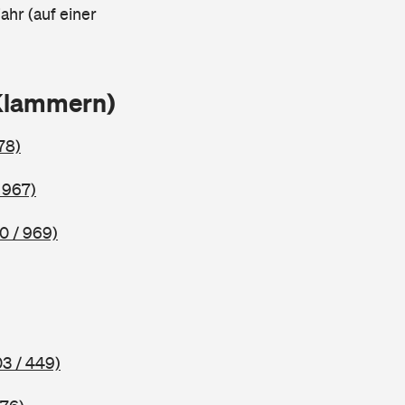
ahr (auf einer
Klammern)
78)
 967)
0 / 969)
3 / 449)