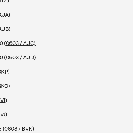
ATZ)
AUA)
 AUB)
10
(0603 / AUC)
10
(0603 / AUD)
BKP)
BKQ)
VI)
VJ)
15
(0603 / BVK)