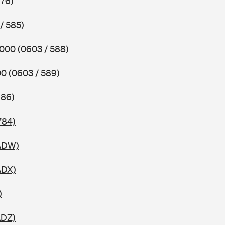
576)
/ 585)
2000
(0603 / 588)
00
(0603 / 589)
686)
784)
 ADW)
ADX)
)
ADZ)