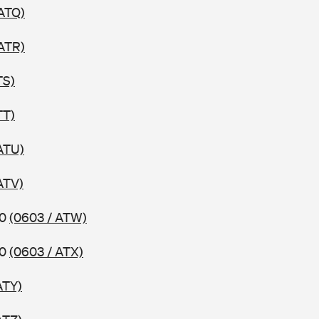
 ATQ)
 ATR)
TS)
TT)
ATU)
ATV)
10
(0603 / ATW)
10
(0603 / ATX)
ATY)