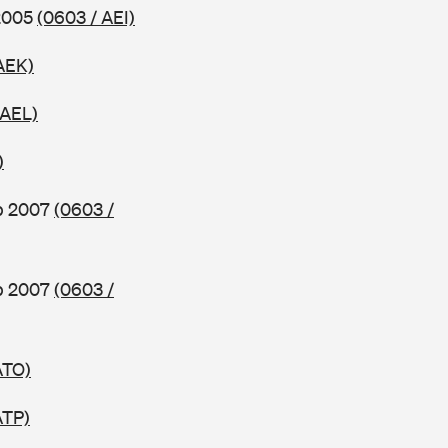
 2005
(0603 / AEI)
AEK)
 AEL)
)
b 2007
(0603 /
b 2007
(0603 /
ATO)
ATP)