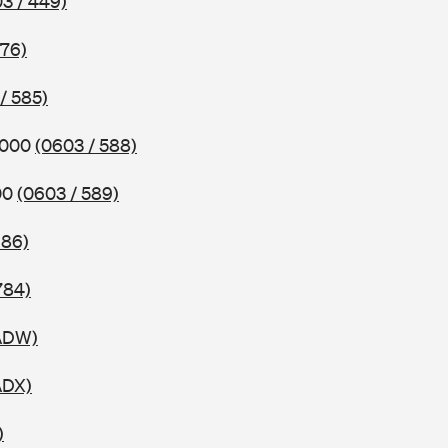
3 / 449)
576)
/ 585)
2000
(0603 / 588)
00
(0603 / 589)
686)
784)
 ADW)
ADX)
)