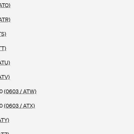
 ATQ)
 ATR)
TS)
TT)
ATU)
ATV)
10
(0603 / ATW)
10
(0603 / ATX)
ATY)