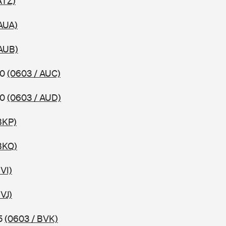
ATZ)
AUA)
 AUB)
10
(0603 / AUC)
10
(0603 / AUD)
BKP)
BKQ)
VI)
VJ)
15
(0603 / BVK)