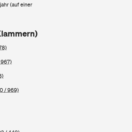
ahr (auf einer
Klammern)
78)
 967)
8)
0 / 969)