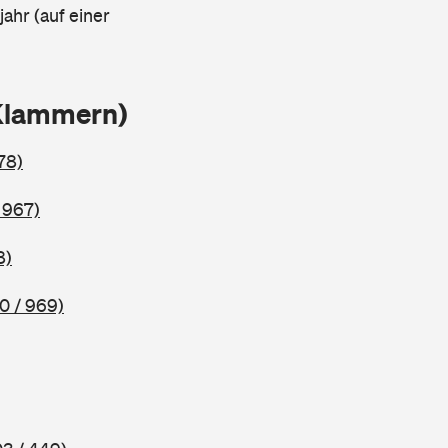
ahr (auf einer
Klammern)
78)
 967)
8)
0 / 969)