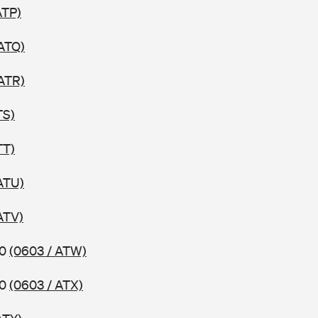
ATP)
 ATQ)
 ATR)
TS)
TT)
ATU)
ATV)
10
(0603 / ATW)
10
(0603 / ATX)