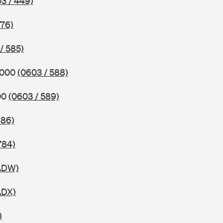
3 / 449)
576)
/ 585)
2000
(0603 / 588)
00
(0603 / 589)
686)
784)
 ADW)
ADX)
)