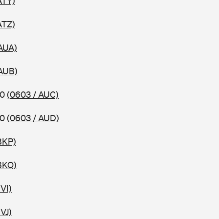
ATY)
ATZ)
AUA)
 AUB)
10
(0603 / AUC)
10
(0603 / AUD)
BKP)
BKQ)
VI)
VJ)