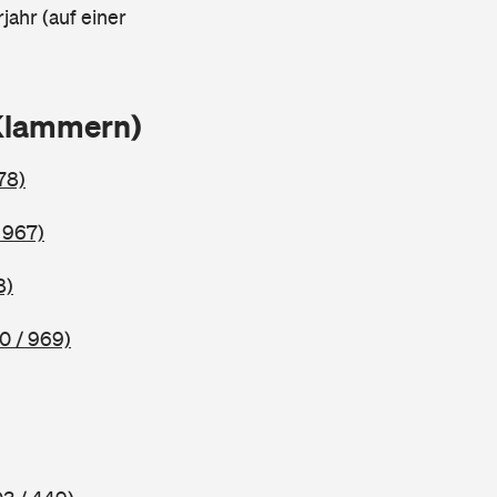
jahr (auf einer
Klammern)
78)
 967)
8)
0 / 969)