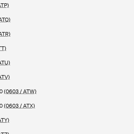
ATP)
 ATQ)
 ATR)
TT)
ATU)
ATV)
10
(0603 / ATW)
10
(0603 / ATX)
ATY)