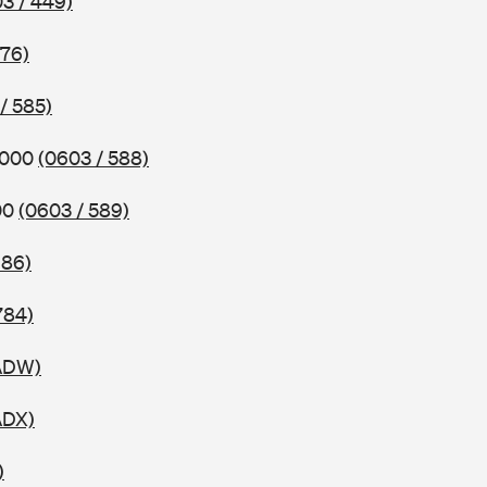
3 / 449)
576)
/ 585)
2000
(0603 / 588)
00
(0603 / 589)
686)
784)
 ADW)
ADX)
)