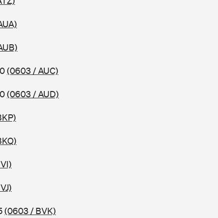
ATZ)
AUA)
 AUB)
10
(0603 / AUC)
10
(0603 / AUD)
BKP)
BKQ)
VI)
VJ)
15
(0603 / BVK)