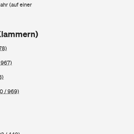
ahr (auf einer
Klammern)
78)
 967)
8)
0 / 969)