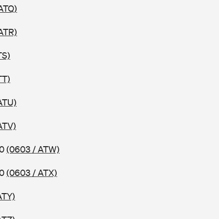
 ATQ)
 ATR)
TS)
TT)
ATU)
ATV)
10
(0603 / ATW)
10
(0603 / ATX)
ATY)