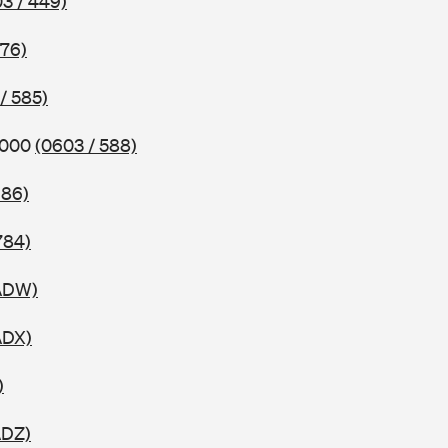
3 / 449)
576)
/ 585)
2000
(0603 / 588)
686)
784)
 ADW)
ADX)
)
ADZ)