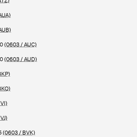
ATZ)
AUA)
 AUB)
10
(0603 / AUC)
10
(0603 / AUD)
BKP)
BKQ)
VI)
VJ)
15
(0603 / BVK)