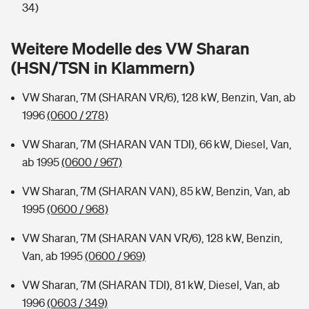
Sie haben Fragen?
34)
Hochwasser-Check: Wie gefährdet ist Ihr Haus?
Private Cyberversicherung
Rentenrechner: Wie viel Geld bekomme ich im Alter?
Weitere Modelle des VW Sharan
(HSN/TSN in Klammern)
Wer versichert was: Jetzt Versicherer finden
Musikinstrumentenversicherung
VW Sharan, 7M (SHARAN VR/6), 128 kW, Benzin, Van, ab
Sie haben Fragen?
Zur Übersicht
1996
(0600 / 278)
VW Sharan, 7M (SHARAN VAN TDI), 66 kW, Diesel, Van,
Tools
ab 1995
(0600 / 967)
VW Sharan, 7M (SHARAN VAN), 85 kW, Benzin, Van, ab
Kinderunfall-Check: Mehr Sicherheit für deine Kids
1995
(0600 / 968)
Typklassen: So ist Ihr Auto eingestuft
VW Sharan, 7M (SHARAN VAN VR/6), 128 kW, Benzin,
Van, ab 1995
(0600 / 969)
Sie haben Fragen?
VW Sharan, 7M (SHARAN TDI), 81 kW, Diesel, Van, ab
1996
(0603 / 349)