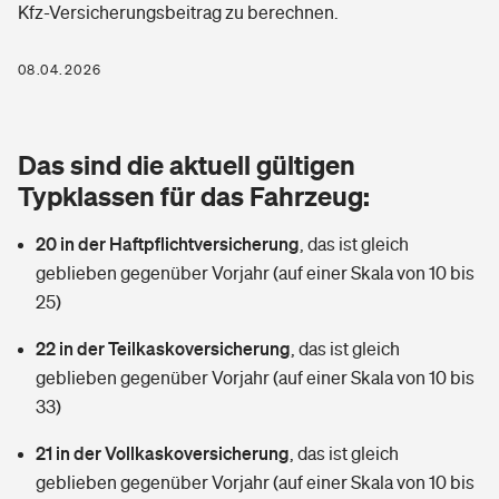
Kfz-Versicherungsbeitrag zu berechnen.
Berufshaftpflichtversicherung
Rechts­schutz­ver­si­che­rung
Photovoltaik
Private Krankenversicherung
08.04.2026
Zur Übersicht
Fahrradversicherung
Wärmepumpen versichern
Zahnzusatzversicherung
Unfallversicherung
Tools
Das sind die aktuell gültigen
Glasversicherung
Dread-Disease-Versicherung
Typklassen für das Fahrzeug:
Kinderunfall­ver­si­che­rung
Rentenrechner: Wie viel Geld bekomme ich im Alter?
Vermieterrrechtsschutz
Tierkrankenversicherung
20 in der Haftpflichtversicherung
,
das ist gleich
Kinderinvalidität
geblieben gegenüber Vorjahr (auf einer Skala von 10 bis
Wer versichert was: Jetzt Versicherer finden
Mietkautionsversicherung
Zur Übersicht
25)
Reiseversicherung
Sie haben Fragen?
Restkreditversicherung
22 in der Teilkaskoversicherung
,
das ist gleich
Tools
geblieben gegenüber Vorjahr (auf einer Skala von 10 bis
Hundehalter-Haftpflicht
Zur Übersicht
33)
Pferdehalter-Haftpflicht
Wer versichert was: Jetzt Versicherer finden
21 in der Vollkaskoversicherung
,
das ist gleich
Tools
geblieben gegenüber Vorjahr (auf einer Skala von 10 bis
Handyversicherung