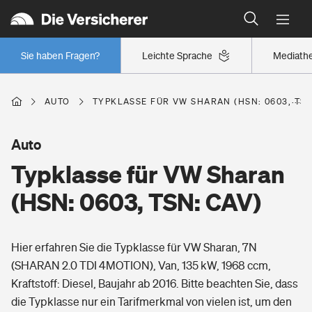
Typklassen: So ist Ihr Auto eingestuft
Wer versichert was: Jetzt Versicherer finden
Regionalklassen: So ist Ihre Region eingestuft
Sie haben Fragen?
Leichte Sprache
Mediath
Wer versichert was: Jetzt Versicherer finden
AUTO
TYPKLASSE FÜR VW SHARAN (HSN: 0603, TSN
Beruf
Auto
Typklasse für VW Sharan
Berufsunfähigkeitsversicherung
Wohnen
(HSN: 0603, TSN: CAV)
Erwerbsunfähigkeitsversicherung
Wohngebäudeversicherung
Hier erfahren Sie die Typklasse für VW Sharan, 7N
Freizeit
Grundfähigkeitsversicherung
(SHARAN 2.0 TDI 4MOTION), Van, 135 kW, 1968 ccm,
Hausratversicherung
Kraftstoff: Diesel, Baujahr ab 2016. Bitte beachten Sie, dass
Arbeitsrechtsschutz
Pri­vate Haft­pflicht­
die Typklasse nur ein Tarifmerkmal von vielen ist, um den
Gesundheit
Elementarversicherung