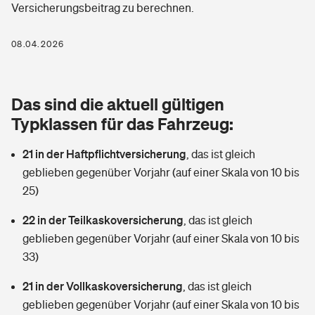
Versicherungsbeitrag zu berechnen.
Berufshaftpflichtversicherung
Rechts­schutz­ver­si­che­rung
Photovoltaik
Private Krankenversicherung
08.04.2026
Zur Übersicht
Fahrradversicherung
Wärmepumpen versichern
Zahnzusatzversicherung
Unfallversicherung
Tools
Das sind die aktuell gültigen
Glasversicherung
Dread-Disease-Versicherung
Typklassen für das Fahrzeug:
Kinderunfall­ver­si­che­rung
Rentenrechner: Wie viel Geld bekomme ich im Alter?
Vermieterrrechtsschutz
Tierkrankenversicherung
21 in der Haftpflichtversicherung
,
das ist gleich
Kinderinvalidität
geblieben gegenüber Vorjahr (auf einer Skala von 10 bis
Wer versichert was: Jetzt Versicherer finden
Mietkautionsversicherung
Zur Übersicht
25)
Reiseversicherung
Sie haben Fragen?
Restkreditversicherung
22 in der Teilkaskoversicherung
,
das ist gleich
Tools
geblieben gegenüber Vorjahr (auf einer Skala von 10 bis
Hundehalter-Haftpflicht
Zur Übersicht
33)
Pferdehalter-Haftpflicht
Wer versichert was: Jetzt Versicherer finden
21 in der Vollkaskoversicherung
,
das ist gleich
Tools
geblieben gegenüber Vorjahr (auf einer Skala von 10 bis
Handyversicherung