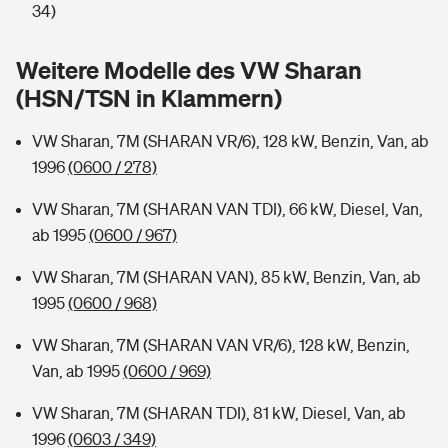
Sie haben Fragen?
34)
Hochwasser-Check: Wie gefährdet ist Ihr Haus?
Private Cyberversicherung
Rentenrechner: Wie viel Geld bekomme ich im Alter?
Weitere Modelle des VW Sharan
(HSN/TSN in Klammern)
Wer versichert was: Jetzt Versicherer finden
Musikinstrumentenversicherung
VW Sharan, 7M (SHARAN VR/6), 128 kW, Benzin, Van, ab
Sie haben Fragen?
Zur Übersicht
1996
(0600 / 278)
VW Sharan, 7M (SHARAN VAN TDI), 66 kW, Diesel, Van,
Tools
ab 1995
(0600 / 967)
VW Sharan, 7M (SHARAN VAN), 85 kW, Benzin, Van, ab
Kinderunfall-Check: Mehr Sicherheit für deine Kids
1995
(0600 / 968)
Typklassen: So ist Ihr Auto eingestuft
VW Sharan, 7M (SHARAN VAN VR/6), 128 kW, Benzin,
Van, ab 1995
(0600 / 969)
Sie haben Fragen?
VW Sharan, 7M (SHARAN TDI), 81 kW, Diesel, Van, ab
1996
(0603 / 349)