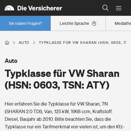
Typklassen: So ist Ihr Auto eingestuft
Wer versichert was: Jetzt Versicherer finden
Regionalklassen: So ist Ihre Region eingestuft
Sie haben Fragen?
Leichte Sprache
Mediath
Wer versichert was: Jetzt Versicherer finden
AUTO
TYPKLASSE FÜR VW SHARAN (HSN: 0603, TSN
Beruf
Auto
Typklasse für VW Sharan
Berufsunfähigkeitsversicherung
Wohnen
(HSN: 0603, TSN: ATY)
Erwerbsunfähigkeitsversicherung
Wohngebäudeversicherung
Hier erfahren Sie die Typklasse für VW Sharan, 7N
Freizeit
Grundfähigkeitsversicherung
(SHARAN 2.0 TDI), Van, 125 kW, 1968 ccm, Kraftstoff:
Hausratversicherung
Diesel, Baujahr ab 2010. Bitte beachten Sie, dass die
Arbeitsrechtsschutz
Pri­vate Haft­pflicht­
Typklasse nur ein Tarifmerkmal von vielen ist, um den Kfz-
Gesundheit
Elementarversicherung