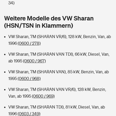
Sie haben Fragen?
34)
Hochwasser-Check: Wie gefährdet ist Ihr Haus?
Private Cyberversicherung
Rentenrechner: Wie viel Geld bekomme ich im Alter?
Weitere Modelle des VW Sharan
(HSN/TSN in Klammern)
Wer versichert was: Jetzt Versicherer finden
Musikinstrumentenversicherung
VW Sharan, 7M (SHARAN VR/6), 128 kW, Benzin, Van, ab
Sie haben Fragen?
Zur Übersicht
1996
(0600 / 278)
VW Sharan, 7M (SHARAN VAN TDI), 66 kW, Diesel, Van,
Tools
ab 1995
(0600 / 967)
VW Sharan, 7M (SHARAN VAN), 85 kW, Benzin, Van, ab
Kinderunfall-Check: Mehr Sicherheit für deine Kids
1995
(0600 / 968)
Typklassen: So ist Ihr Auto eingestuft
VW Sharan, 7M (SHARAN VAN VR/6), 128 kW, Benzin,
Van, ab 1995
(0600 / 969)
Sie haben Fragen?
VW Sharan, 7M (SHARAN TDI), 81 kW, Diesel, Van, ab
1996
(0603 / 349)