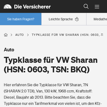
Typklassen: So ist Ihr Auto eingestuft
Wer versichert was: Jetzt Versicherer finden
Regionalklassen: So ist Ihre Region eingestuft
Sie haben Fragen?
Leichte Sprache
Mediath
Wer versichert was: Jetzt Versicherer finden
AUTO
TYPKLASSE FÜR VW SHARAN (HSN: 0603, TSN
Beruf
Auto
Typklasse für VW Sharan
Berufsunfähigkeitsversicherung
Wohnen
(HSN: 0603, TSN: BKQ)
Erwerbsunfähigkeitsversicherung
Wohngebäudeversicherung
Hier erfahren Sie die Typklasse für VW Sharan, 7N
Freizeit
Grundfähigkeitsversicherung
(SHARAN 2.0 TDI), Van, 130 kW, 1968 ccm, Kraftstoff:
Hausratversicherung
Diesel, Baujahr ab 2013. Bitte beachten Sie, dass die
Arbeitsrechtsschutz
Pri­vate Haft­pflicht­
Typklasse nur ein Tarifmerkmal von vielen ist, um den Kfz-
Gesundheit
Elementarversicherung