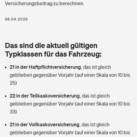
Versicherungsbeitrag zu berechnen.
Berufshaftpflichtversicherung
Rechts­schutz­ver­si­che­rung
Photovoltaik
Private Krankenversicherung
08.04.2026
Zur Übersicht
Fahrradversicherung
Wärmepumpen versichern
Zahnzusatzversicherung
Unfallversicherung
Tools
Das sind die aktuell gültigen
Glasversicherung
Dread-Disease-Versicherung
Typklassen für das Fahrzeug:
Kinderunfall­ver­si­che­rung
Rentenrechner: Wie viel Geld bekomme ich im Alter?
Vermieterrrechtsschutz
Tierkrankenversicherung
21 in der Haftpflichtversicherung
,
das ist gleich
Kinderinvalidität
geblieben gegenüber Vorjahr (auf einer Skala von 10 bis
Wer versichert was: Jetzt Versicherer finden
Mietkautionsversicherung
Zur Übersicht
25)
Reiseversicherung
Sie haben Fragen?
Restkreditversicherung
22 in der Teilkaskoversicherung
,
das ist gleich
Tools
geblieben gegenüber Vorjahr (auf einer Skala von 10 bis
Hundehalter-Haftpflicht
Zur Übersicht
33)
Pferdehalter-Haftpflicht
Wer versichert was: Jetzt Versicherer finden
21 in der Vollkaskoversicherung
,
das ist gleich
Tools
geblieben gegenüber Vorjahr (auf einer Skala von 10 bis
Handyversicherung