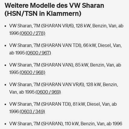
Sie haben Fragen?
Weitere Modelle des VW Sharan
(HSN/TSN in Klammern)
Hochwasser-Check: Wie gefährdet ist Ihr Haus?
Private Cyberversicherung
Rentenrechner: Wie viel Geld bekomme ich im Alter?
VW Sharan, 7M (SHARAN VR/6), 128 kW, Benzin, Van, ab
Wer versichert was: Jetzt Versicherer finden
Musikinstrumentenversicherung
1996
(0600 / 278)
Sie haben Fragen?
Zur Übersicht
VW Sharan, 7M (SHARAN VAN TDI), 66 kW, Diesel, Van,
ab 1995
(0600 / 967)
Tools
VW Sharan, 7M (SHARAN VAN), 85 kW, Benzin, Van, ab
1995
(0600 / 968)
Kinderunfall-Check: Mehr Sicherheit für deine Kids
VW Sharan, 7M (SHARAN VAN VR/6), 128 kW, Benzin,
Van, ab 1995
(0600 / 969)
Typklassen: So ist Ihr Auto eingestuft
VW Sharan, 7M (SHARAN TDI), 81 kW, Diesel, Van, ab
1996
(0603 / 349)
Sie haben Fragen?
VW Sharan, 7M (SHARAN), 110 kW, Benzin, Van, ab 1996