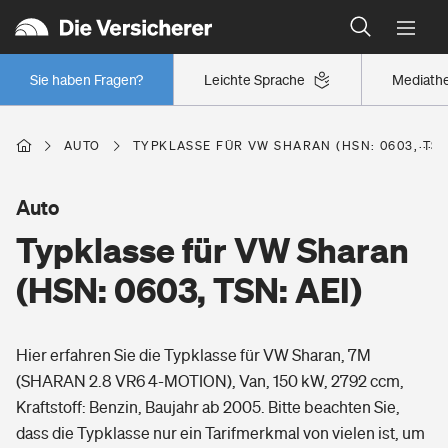
Typklassen: So ist Ihr Auto eingestuft
Wer versichert was: Jetzt Versicherer finden
Regionalklassen: So ist Ihre Region eingestuft
Sie haben Fragen?
Leichte Sprache
Mediath
Wer versichert was: Jetzt Versicherer finden
AUTO
TYPKLASSE FÜR VW SHARAN (HSN: 0603, TSN:
Beruf
Auto
Typklasse für VW Sharan
Berufsunfähigkeitsversicherung
Wohnen
(HSN: 0603, TSN: AEI)
Erwerbsunfähigkeitsversicherung
Wohngebäudeversicherung
Hier erfahren Sie die Typklasse für VW Sharan, 7M
Freizeit
Grundfähigkeitsversicherung
(SHARAN 2.8 VR6 4-MOTION), Van, 150 kW, 2792 ccm,
Hausratversicherung
Kraftstoff: Benzin, Baujahr ab 2005. Bitte beachten Sie,
Arbeitsrechtsschutz
Pri­vate Haft­pflicht­
dass die Typklasse nur ein Tarifmerkmal von vielen ist, um
Gesundheit
Elementarversicherung