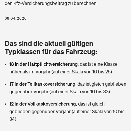
den Kfz-Versicherungsbeitrag zu berechnen.
Berufshaftpflichtversicherung
Rechts­schutz­ver­si­che­rung
Photovoltaik
Private Krankenversicherung
08.04.2026
Zur Übersicht
Fahrradversicherung
Wärmepumpen versichern
Zahnzusatzversicherung
Unfallversicherung
Tools
Das sind die aktuell gültigen
Glasversicherung
Dread-Disease-Versicherung
Typklassen für das Fahrzeug:
Kinderunfall­ver­si­che­rung
Rentenrechner: Wie viel Geld bekomme ich im Alter?
Vermieterrrechtsschutz
Tierkrankenversicherung
18 in der Haftpflichtversicherung
,
das ist eine Klasse
Kinderinvalidität
höher als im Vorjahr (auf einer Skala von 10 bis 25)
Wer versichert was: Jetzt Versicherer finden
Mietkautionsversicherung
Zur Übersicht
17 in der Teilkaskoversicherung
,
das ist gleich geblieben
Reiseversicherung
Sie haben Fragen?
Restkreditversicherung
gegenüber Vorjahr (auf einer Skala von 10 bis 33)
Tools
Hundehalter-Haftpflicht
12 in der Vollkaskoversicherung
,
das ist gleich
Zur Übersicht
geblieben gegenüber Vorjahr (auf einer Skala von 10 bis
Pferdehalter-Haftpflicht
Wer versichert was: Jetzt Versicherer finden
34)
Tools
Handyversicherung