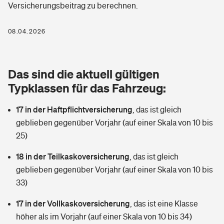
Versicherungsbeitrag zu berechnen.
Berufshaftpflichtversicherung
Rechts­schutz­ver­si­che­rung
Photovoltaik
Private Krankenversicherung
08.04.2026
Zur Übersicht
Fahrradversicherung
Wärmepumpen versichern
Zahnzusatzversicherung
Unfallversicherung
Tools
Das sind die aktuell gültigen
Glasversicherung
Dread-Disease-Versicherung
Typklassen für das Fahrzeug:
Kinderunfall­ver­si­che­rung
Rentenrechner: Wie viel Geld bekomme ich im Alter?
Vermieterrrechtsschutz
Tierkrankenversicherung
17 in der Haftpflichtversicherung
,
das ist gleich
Kinderinvalidität
geblieben gegenüber Vorjahr (auf einer Skala von 10 bis
Wer versichert was: Jetzt Versicherer finden
Mietkautionsversicherung
Zur Übersicht
25)
Reiseversicherung
Sie haben Fragen?
Restkreditversicherung
18 in der Teilkaskoversicherung
,
das ist gleich
Tools
geblieben gegenüber Vorjahr (auf einer Skala von 10 bis
Hundehalter-Haftpflicht
Zur Übersicht
33)
Pferdehalter-Haftpflicht
Wer versichert was: Jetzt Versicherer finden
17 in der Vollkaskoversicherung
,
das ist eine Klasse
Tools
höher als im Vorjahr (auf einer Skala von 10 bis 34)
Handyversicherung