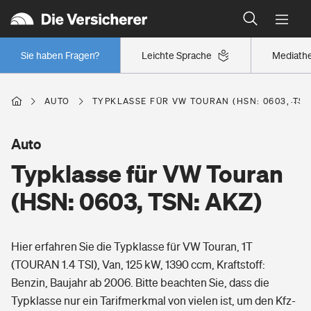
Typklassen: So ist Ihr Auto eingestuft
Wer versichert was: Jetzt Versicherer finden
Regionalklassen: So ist Ihre Region eingestuft
Sie haben Fragen?
Leichte Sprache
Mediath
Wer versichert was: Jetzt Versicherer finden
AUTO
TYPKLASSE FÜR VW TOURAN (HSN: 0603, TSN
Beruf
Auto
Typklasse für VW Touran
Berufsunfähigkeitsversicherung
Wohnen
(HSN: 0603, TSN: AKZ)
Erwerbsunfähigkeitsversicherung
Wohngebäudeversicherung
Hier erfahren Sie die Typklasse für VW Touran, 1T
Freizeit
Grundfähigkeitsversicherung
(TOURAN 1.4 TSI), Van, 125 kW, 1390 ccm, Kraftstoff:
Hausratversicherung
Benzin, Baujahr ab 2006. Bitte beachten Sie, dass die
Arbeitsrechtsschutz
Pri­vate Haft­pflicht­
Typklasse nur ein Tarifmerkmal von vielen ist, um den Kfz-
Gesundheit
Elementarversicherung