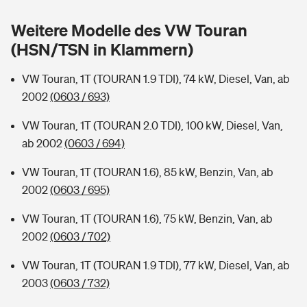
Sie haben Fragen?
Weitere Modelle des VW Touran
Hochwasser-Check: Wie gefährdet ist Ihr Haus?
Private Cyberversicherung
Rentenrechner: Wie viel Geld bekomme ich im Alter?
(HSN/TSN in Klammern)
Wer versichert was: Jetzt Versicherer finden
Musikinstrumentenversicherung
VW Touran, 1T (TOURAN 1.9 TDI), 74 kW, Diesel, Van, ab
2002
(0603 / 693)
Sie haben Fragen?
Zur Übersicht
VW Touran, 1T (TOURAN 2.0 TDI), 100 kW, Diesel, Van,
ab 2002
(0603 / 694)
Tools
VW Touran, 1T (TOURAN 1.6), 85 kW, Benzin, Van, ab
2002
(0603 / 695)
Kinderunfall-Check: Mehr Sicherheit für deine Kids
VW Touran, 1T (TOURAN 1.6), 75 kW, Benzin, Van, ab
Typklassen: So ist Ihr Auto eingestuft
2002
(0603 / 702)
VW Touran, 1T (TOURAN 1.9 TDI), 77 kW, Diesel, Van, ab
Sie haben Fragen?
2003
(0603 / 732)