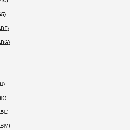
740)
65)
ABF)
ABG)
BJ)
BK)
ABL)
ABM)