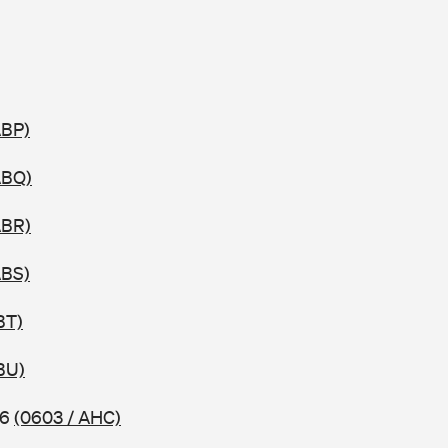
ABP)
ABQ)
ABR)
ABS)
BT)
BU)
06
(0603 / AHC)