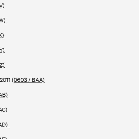
V)
W)
X)
Y)
Z)
 2011
(0603 / BAA)
AB)
AC)
AD)