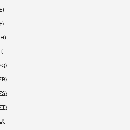
E)
F)
XH)
I)
ZQ)
ZR)
ZS)
ZT)
U)