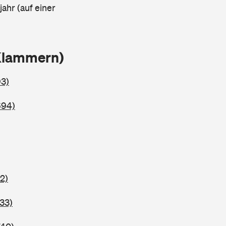
ahr (auf einer
Klammern)
93)
694)
2)
33)