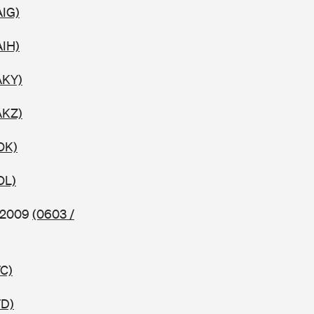
AIG)
AIH)
AKY)
AKZ)
OK)
OL)
b 2009
(0603 /
TC)
TD)