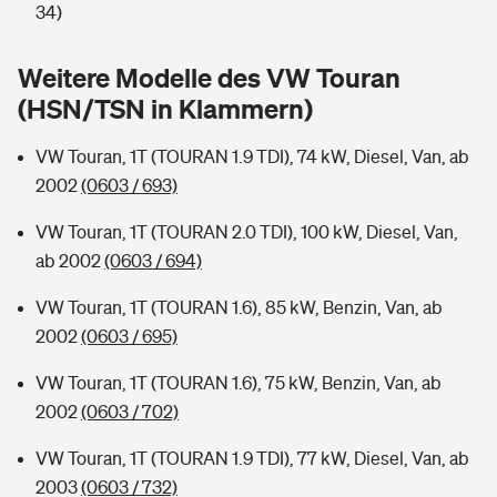
Sie haben Fragen?
34)
Hochwasser-Check: Wie gefährdet ist Ihr Haus?
Private Cyberversicherung
Rentenrechner: Wie viel Geld bekomme ich im Alter?
Weitere Modelle des VW Touran
(HSN/TSN in Klammern)
Wer versichert was: Jetzt Versicherer finden
Musikinstrumentenversicherung
VW Touran, 1T (TOURAN 1.9 TDI), 74 kW, Diesel, Van, ab
Sie haben Fragen?
Zur Übersicht
2002
(0603 / 693)
VW Touran, 1T (TOURAN 2.0 TDI), 100 kW, Diesel, Van,
Tools
ab 2002
(0603 / 694)
VW Touran, 1T (TOURAN 1.6), 85 kW, Benzin, Van, ab
Kinderunfall-Check: Mehr Sicherheit für deine Kids
2002
(0603 / 695)
Typklassen: So ist Ihr Auto eingestuft
VW Touran, 1T (TOURAN 1.6), 75 kW, Benzin, Van, ab
2002
(0603 / 702)
Sie haben Fragen?
VW Touran, 1T (TOURAN 1.9 TDI), 77 kW, Diesel, Van, ab
2003
(0603 / 732)