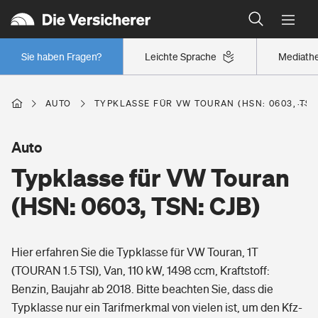
Typklassen: So ist Ihr Auto eingestuft
Wer versichert was: Jetzt Versicherer finden
Regionalklassen: So ist Ihre Region eingestuft
Sie haben Fragen?
Leichte Sprache
Mediath
Wer versichert was: Jetzt Versicherer finden
AUTO
TYPKLASSE FÜR VW TOURAN (HSN: 0603, TSN
Beruf
Auto
Typklasse für VW Touran
Berufsunfähigkeitsversicherung
Wohnen
(HSN: 0603, TSN: CJB)
Erwerbsunfähigkeitsversicherung
Wohngebäudeversicherung
Hier erfahren Sie die Typklasse für VW Touran, 1T
Freizeit
Grundfähigkeitsversicherung
(TOURAN 1.5 TSI), Van, 110 kW, 1498 ccm, Kraftstoff:
Hausratversicherung
Benzin, Baujahr ab 2018. Bitte beachten Sie, dass die
Arbeitsrechtsschutz
Pri­vate Haft­pflicht­
Typklasse nur ein Tarifmerkmal von vielen ist, um den Kfz-
Gesundheit
Elementarversicherung