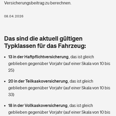
Versicherungsbeitrag zu berechnen.
Berufshaftpflichtversicherung
Rechts­schutz­ver­si­che­rung
Photovoltaik
Private Krankenversicherung
08.04.2026
Zur Übersicht
Fahrradversicherung
Wärmepumpen versichern
Zahnzusatzversicherung
Unfallversicherung
Tools
Das sind die aktuell gültigen
Glasversicherung
Dread-Disease-Versicherung
Typklassen für das Fahrzeug:
Kinderunfall­ver­si­che­rung
Rentenrechner: Wie viel Geld bekomme ich im Alter?
Vermieterrrechtsschutz
Tierkrankenversicherung
13 in der Haftpflichtversicherung
,
das ist gleich
Kinderinvalidität
geblieben gegenüber Vorjahr (auf einer Skala von 10 bis
Wer versichert was: Jetzt Versicherer finden
Mietkautionsversicherung
Zur Übersicht
25)
Reiseversicherung
Sie haben Fragen?
Restkreditversicherung
20 in der Teilkaskoversicherung
,
das ist gleich
Tools
geblieben gegenüber Vorjahr (auf einer Skala von 10 bis
Hundehalter-Haftpflicht
Zur Übersicht
33)
Pferdehalter-Haftpflicht
Wer versichert was: Jetzt Versicherer finden
18 in der Vollkaskoversicherung
,
das ist gleich
Tools
geblieben gegenüber Vorjahr (auf einer Skala von 10 bis
Handyversicherung