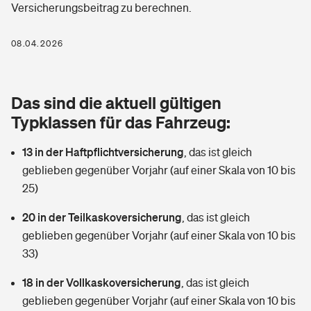
Versicherungsbeitrag zu berechnen.
Berufshaftpflichtversicherung
Rechts­schutz­ver­si­che­rung
Photovoltaik
Private Krankenversicherung
08.04.2026
Zur Übersicht
Fahrradversicherung
Wärmepumpen versichern
Zahnzusatzversicherung
Unfallversicherung
Tools
Das sind die aktuell gültigen
Glasversicherung
Dread-Disease-Versicherung
Typklassen für das Fahrzeug:
Kinderunfall­ver­si­che­rung
Rentenrechner: Wie viel Geld bekomme ich im Alter?
Vermieterrrechtsschutz
Tierkrankenversicherung
13 in der Haftpflichtversicherung
,
das ist gleich
Kinderinvalidität
geblieben gegenüber Vorjahr (auf einer Skala von 10 bis
Wer versichert was: Jetzt Versicherer finden
Mietkautionsversicherung
Zur Übersicht
25)
Reiseversicherung
Sie haben Fragen?
Restkreditversicherung
20 in der Teilkaskoversicherung
,
das ist gleich
Tools
geblieben gegenüber Vorjahr (auf einer Skala von 10 bis
Hundehalter-Haftpflicht
Zur Übersicht
33)
Pferdehalter-Haftpflicht
Wer versichert was: Jetzt Versicherer finden
18 in der Vollkaskoversicherung
,
das ist gleich
Tools
geblieben gegenüber Vorjahr (auf einer Skala von 10 bis
Handyversicherung