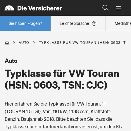
Typklassen: So ist Ihr Auto eingestuft
Wer versichert was: Jetzt Versicherer finden
Regionalklassen: So ist Ihre Region eingestuft
Sie haben Fragen?
Leichte Sprache
Mediath
Wer versichert was: Jetzt Versicherer finden
AUTO
TYPKLASSE FÜR VW TOURAN (HSN: 0603, TSN
Beruf
Auto
Typklasse für VW Touran
Berufsunfähigkeitsversicherung
Wohnen
(HSN: 0603, TSN: CJC)
Erwerbsunfähigkeitsversicherung
Wohngebäudeversicherung
Hier erfahren Sie die Typklasse für VW Touran, 1T
Freizeit
Grundfähigkeitsversicherung
(TOURAN 1.5 TSI), Van, 110 kW, 1498 ccm, Kraftstoff:
Hausratversicherung
Benzin, Baujahr ab 2018. Bitte beachten Sie, dass die
Arbeitsrechtsschutz
Pri­vate Haft­pflicht­
Typklasse nur ein Tarifmerkmal von vielen ist, um den Kfz-
Gesundheit
Elementarversicherung