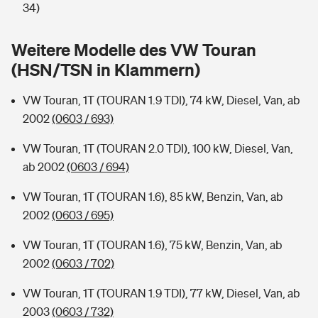
Sie haben Fragen?
34)
Hochwasser-Check: Wie gefährdet ist Ihr Haus?
Private Cyberversicherung
Rentenrechner: Wie viel Geld bekomme ich im Alter?
Weitere Modelle des VW Touran
(HSN/TSN in Klammern)
Wer versichert was: Jetzt Versicherer finden
Musikinstrumentenversicherung
VW Touran, 1T (TOURAN 1.9 TDI), 74 kW, Diesel, Van, ab
Sie haben Fragen?
Zur Übersicht
2002
(0603 / 693)
VW Touran, 1T (TOURAN 2.0 TDI), 100 kW, Diesel, Van,
Tools
ab 2002
(0603 / 694)
VW Touran, 1T (TOURAN 1.6), 85 kW, Benzin, Van, ab
Kinderunfall-Check: Mehr Sicherheit für deine Kids
2002
(0603 / 695)
Typklassen: So ist Ihr Auto eingestuft
VW Touran, 1T (TOURAN 1.6), 75 kW, Benzin, Van, ab
2002
(0603 / 702)
Sie haben Fragen?
VW Touran, 1T (TOURAN 1.9 TDI), 77 kW, Diesel, Van, ab
2003
(0603 / 732)