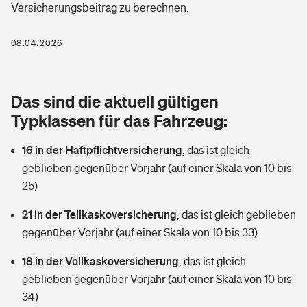
Versicherungsbeitrag zu berechnen.
Berufshaftpflichtversicherung
Rechts­schutz­ver­si­che­rung
Photovoltaik
Private Krankenversicherung
08.04.2026
Zur Übersicht
Fahrradversicherung
Wärmepumpen versichern
Zahnzusatzversicherung
Unfallversicherung
Tools
Das sind die aktuell gültigen
Glasversicherung
Dread-Disease-Versicherung
Typklassen für das Fahrzeug:
Kinderunfall­ver­si­che­rung
Rentenrechner: Wie viel Geld bekomme ich im Alter?
Vermieterrrechtsschutz
Tierkrankenversicherung
16 in der Haftpflichtversicherung
,
das ist gleich
Kinderinvalidität
geblieben gegenüber Vorjahr (auf einer Skala von 10 bis
Wer versichert was: Jetzt Versicherer finden
Mietkautionsversicherung
Zur Übersicht
25)
Reiseversicherung
Sie haben Fragen?
Restkreditversicherung
21 in der Teilkaskoversicherung
,
das ist gleich geblieben
Tools
gegenüber Vorjahr (auf einer Skala von 10 bis 33)
Hundehalter-Haftpflicht
Zur Übersicht
18 in der Vollkaskoversicherung
,
das ist gleich
Pferdehalter-Haftpflicht
Wer versichert was: Jetzt Versicherer finden
geblieben gegenüber Vorjahr (auf einer Skala von 10 bis
Tools
34)
Handyversicherung