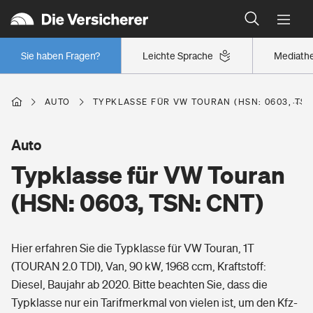
Typklassen: So ist Ihr Auto eingestuft
Wer versichert was: Jetzt Versicherer finden
Regionalklassen: So ist Ihre Region eingestuft
Sie haben Fragen?
Leichte Sprache
Mediath
Wer versichert was: Jetzt Versicherer finden
AUTO
TYPKLASSE FÜR VW TOURAN (HSN: 0603, TSN
Beruf
Auto
Typklasse für VW Touran
Berufsunfähigkeitsversicherung
Wohnen
(HSN: 0603, TSN: CNT)
Erwerbsunfähigkeitsversicherung
Wohngebäudeversicherung
Hier erfahren Sie die Typklasse für VW Touran, 1T
Freizeit
Grundfähigkeitsversicherung
(TOURAN 2.0 TDI), Van, 90 kW, 1968 ccm, Kraftstoff:
Hausratversicherung
Diesel, Baujahr ab 2020. Bitte beachten Sie, dass die
Arbeitsrechtsschutz
Pri­vate Haft­pflicht­
Typklasse nur ein Tarifmerkmal von vielen ist, um den Kfz-
Gesundheit
Elementarversicherung