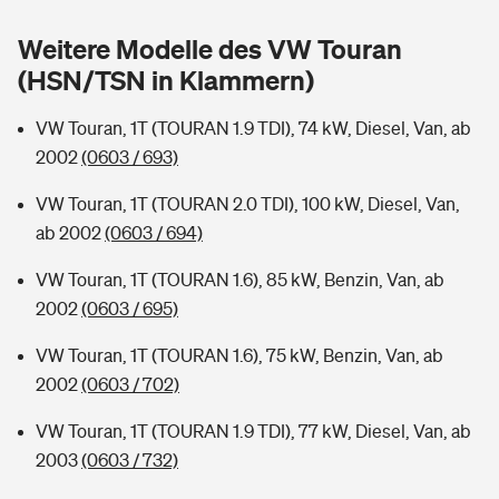
Sie haben Fragen?
Weitere Modelle des VW Touran
Hochwasser-Check: Wie gefährdet ist Ihr Haus?
Private Cyberversicherung
Rentenrechner: Wie viel Geld bekomme ich im Alter?
(HSN/TSN in Klammern)
Wer versichert was: Jetzt Versicherer finden
Musikinstrumentenversicherung
VW Touran, 1T (TOURAN 1.9 TDI), 74 kW, Diesel, Van, ab
2002
(0603 / 693)
Sie haben Fragen?
Zur Übersicht
VW Touran, 1T (TOURAN 2.0 TDI), 100 kW, Diesel, Van,
ab 2002
(0603 / 694)
Tools
VW Touran, 1T (TOURAN 1.6), 85 kW, Benzin, Van, ab
2002
(0603 / 695)
Kinderunfall-Check: Mehr Sicherheit für deine Kids
VW Touran, 1T (TOURAN 1.6), 75 kW, Benzin, Van, ab
Typklassen: So ist Ihr Auto eingestuft
2002
(0603 / 702)
VW Touran, 1T (TOURAN 1.9 TDI), 77 kW, Diesel, Van, ab
Sie haben Fragen?
2003
(0603 / 732)