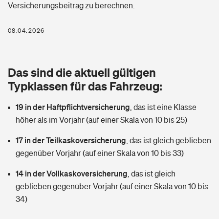
Versicherungsbeitrag zu berechnen.
Berufshaftpflichtversicherung
Rechts­schutz­ver­si­che­rung
Photovoltaik
Private Krankenversicherung
08.04.2026
Zur Übersicht
Fahrradversicherung
Wärmepumpen versichern
Zahnzusatzversicherung
Unfallversicherung
Tools
Das sind die aktuell gültigen
Glasversicherung
Dread-Disease-Versicherung
Typklassen für das Fahrzeug:
Kinderunfall­ver­si­che­rung
Rentenrechner: Wie viel Geld bekomme ich im Alter?
Vermieterrrechtsschutz
Tierkrankenversicherung
19 in der Haftpflichtversicherung
,
das ist eine Klasse
Kinderinvalidität
höher als im Vorjahr (auf einer Skala von 10 bis 25)
Wer versichert was: Jetzt Versicherer finden
Mietkautionsversicherung
Zur Übersicht
17 in der Teilkaskoversicherung
,
das ist gleich geblieben
Reiseversicherung
Sie haben Fragen?
Restkreditversicherung
gegenüber Vorjahr (auf einer Skala von 10 bis 33)
Tools
Hundehalter-Haftpflicht
14 in der Vollkaskoversicherung
,
das ist gleich
Zur Übersicht
geblieben gegenüber Vorjahr (auf einer Skala von 10 bis
Pferdehalter-Haftpflicht
Wer versichert was: Jetzt Versicherer finden
34)
Tools
Handyversicherung