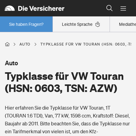
Typklassen: So ist Ihr Auto eingestuft
Wer versichert was: Jetzt Versicherer finden
Regionalklassen: So ist Ihre Region eingestuft
Sie haben Fragen?
Leichte Sprache
Mediath
Wer versichert was: Jetzt Versicherer finden
AUTO
TYPKLASSE FÜR VW TOURAN (HSN: 0603, TSN
Beruf
Auto
Typklasse für VW Touran
Berufsunfähigkeitsversicherung
Wohnen
(HSN: 0603, TSN: AZW)
Erwerbsunfähigkeitsversicherung
Wohngebäudeversicherung
Hier erfahren Sie die Typklasse für VW Touran, 1T
Freizeit
Grundfähigkeitsversicherung
(TOURAN 1.6 TDI), Van, 77 kW, 1598 ccm, Kraftstoff: Diesel,
Hausratversicherung
Baujahr ab 2011. Bitte beachten Sie, dass die Typklasse nur
Arbeitsrechtsschutz
Pri­vate Haft­pflicht­
ein Tarifmerkmal von vielen ist, um den Kfz-
Gesundheit
Elementarversicherung