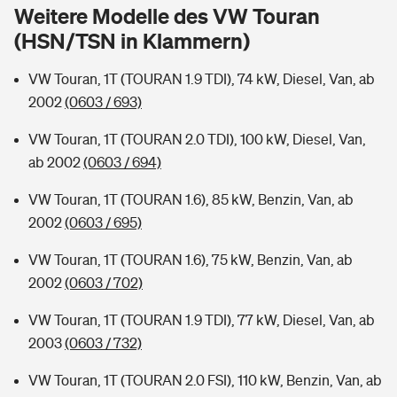
Sie haben Fragen?
Weitere Modelle des VW Touran
(HSN/TSN in Klammern)
Hochwasser-Check: Wie gefährdet ist Ihr Haus?
Private Cyberversicherung
Rentenrechner: Wie viel Geld bekomme ich im Alter?
VW Touran, 1T (TOURAN 1.9 TDI), 74 kW, Diesel, Van, ab
Wer versichert was: Jetzt Versicherer finden
Musikinstrumentenversicherung
2002
(0603 / 693)
Sie haben Fragen?
Zur Übersicht
VW Touran, 1T (TOURAN 2.0 TDI), 100 kW, Diesel, Van,
ab 2002
(0603 / 694)
Tools
VW Touran, 1T (TOURAN 1.6), 85 kW, Benzin, Van, ab
2002
(0603 / 695)
Kinderunfall-Check: Mehr Sicherheit für deine Kids
VW Touran, 1T (TOURAN 1.6), 75 kW, Benzin, Van, ab
2002
(0603 / 702)
Typklassen: So ist Ihr Auto eingestuft
VW Touran, 1T (TOURAN 1.9 TDI), 77 kW, Diesel, Van, ab
2003
(0603 / 732)
Sie haben Fragen?
VW Touran, 1T (TOURAN 2.0 FSI), 110 kW, Benzin, Van, ab