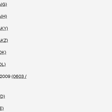
AIG)
AIH)
AKY)
AKZ)
OK)
OL)
b 2009
(0603 /
TD)
E)