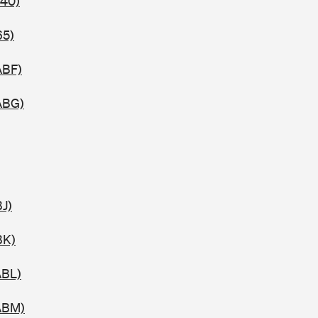
740)
65)
ABF)
ABG)
BJ)
BK)
ABL)
ABM)