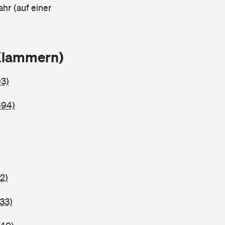
ahr (auf einer
Klammern)
93)
694)
2)
33)