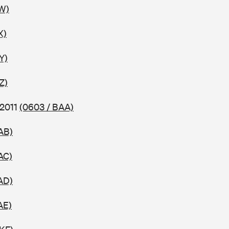
W)
X)
Y)
Z)
 2011
(0603 / BAA)
AB)
AC)
AD)
AE)