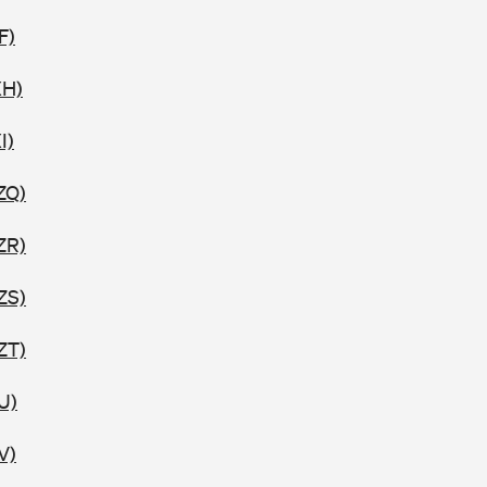
F)
XH)
I)
ZQ)
ZR)
ZS)
ZT)
U)
V)