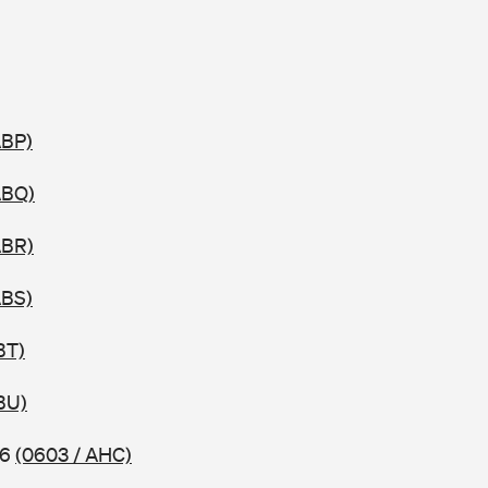
ABP)
ABQ)
ABR)
ABS)
BT)
BU)
06
(0603 / AHC)