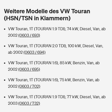
Sie haben Fragen?
Weitere Modelle des VW Touran
Hochwasser-Check: Wie gefährdet ist Ihr Haus?
Private Cyberversicherung
Rentenrechner: Wie viel Geld bekomme ich im Alter?
(HSN/TSN in Klammern)
Wer versichert was: Jetzt Versicherer finden
Musikinstrumentenversicherung
VW Touran, 1T (TOURAN 1.9 TDI), 74 kW, Diesel, Van, ab
2002
(0603 / 693)
Sie haben Fragen?
Zur Übersicht
VW Touran, 1T (TOURAN 2.0 TDI), 100 kW, Diesel, Van,
ab 2002
(0603 / 694)
Tools
VW Touran, 1T (TOURAN 1.6), 85 kW, Benzin, Van, ab
2002
(0603 / 695)
Kinderunfall-Check: Mehr Sicherheit für deine Kids
VW Touran, 1T (TOURAN 1.6), 75 kW, Benzin, Van, ab
Typklassen: So ist Ihr Auto eingestuft
2002
(0603 / 702)
VW Touran, 1T (TOURAN 1.9 TDI), 77 kW, Diesel, Van, ab
Sie haben Fragen?
2003
(0603 / 732)