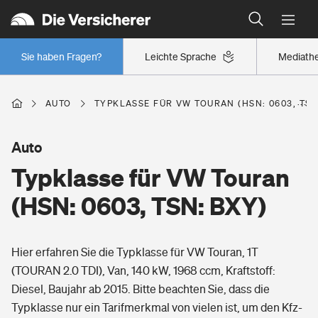
Typklassen: So ist Ihr Auto eingestuft
Wer versichert was: Jetzt Versicherer finden
Regionalklassen: So ist Ihre Region eingestuft
Sie haben Fragen?
Leichte Sprache
Mediath
Wer versichert was: Jetzt Versicherer finden
AUTO
TYPKLASSE FÜR VW TOURAN (HSN: 0603, TSN
Beruf
Auto
Typklasse für VW Touran
Berufsunfähigkeitsversicherung
Wohnen
(HSN: 0603, TSN: BXY)
Erwerbsunfähigkeitsversicherung
Wohngebäudeversicherung
Hier erfahren Sie die Typklasse für VW Touran, 1T
Freizeit
Grundfähigkeitsversicherung
(TOURAN 2.0 TDI), Van, 140 kW, 1968 ccm, Kraftstoff:
Hausratversicherung
Diesel, Baujahr ab 2015. Bitte beachten Sie, dass die
Arbeitsrechtsschutz
Pri­vate Haft­pflicht­
Typklasse nur ein Tarifmerkmal von vielen ist, um den Kfz-
Gesundheit
Elementarversicherung