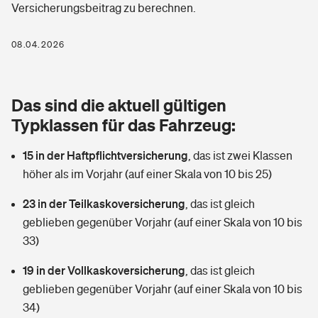
Versicherungsbeitrag zu berechnen.
Berufshaftpflichtversicherung
Rechts­schutz­ver­si­che­rung
Photovoltaik
Private Krankenversicherung
08.04.2026
Zur Übersicht
Fahrradversicherung
Wärmepumpen versichern
Zahnzusatzversicherung
Unfallversicherung
Tools
Das sind die aktuell gültigen
Glasversicherung
Dread-Disease-Versicherung
Typklassen für das Fahrzeug:
Kinderunfall­ver­si­che­rung
Rentenrechner: Wie viel Geld bekomme ich im Alter?
Vermieterrrechtsschutz
Tierkrankenversicherung
15 in der Haftpflichtversicherung
,
das ist zwei Klassen
Kinderinvalidität
höher als im Vorjahr (auf einer Skala von 10 bis 25)
Wer versichert was: Jetzt Versicherer finden
Mietkautionsversicherung
Zur Übersicht
23 in der Teilkaskoversicherung
,
das ist gleich
Reiseversicherung
Sie haben Fragen?
Restkreditversicherung
geblieben gegenüber Vorjahr (auf einer Skala von 10 bis
Tools
33)
Hundehalter-Haftpflicht
Zur Übersicht
19 in der Vollkaskoversicherung
,
das ist gleich
Pferdehalter-Haftpflicht
Wer versichert was: Jetzt Versicherer finden
geblieben gegenüber Vorjahr (auf einer Skala von 10 bis
Tools
34)
Handyversicherung