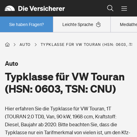
Typklassen: So ist Ihr Auto eingestuft
Wer versichert was: Jetzt Versicherer finden
Regionalklassen: So ist Ihre Region eingestuft
Sie haben Fragen?
Leichte Sprache
Mediath
Wer versichert was: Jetzt Versicherer finden
AUTO
TYPKLASSE FÜR VW TOURAN (HSN: 0603, TSN
Beruf
Auto
Typklasse für VW Touran
Berufsunfähigkeitsversicherung
Wohnen
(HSN: 0603, TSN: CNU)
Erwerbsunfähigkeitsversicherung
Wohngebäudeversicherung
Hier erfahren Sie die Typklasse für VW Touran, 1T
Freizeit
Grundfähigkeitsversicherung
(TOURAN 2.0 TDI), Van, 90 kW, 1968 ccm, Kraftstoff:
Hausratversicherung
Diesel, Baujahr ab 2020. Bitte beachten Sie, dass die
Arbeitsrechtsschutz
Pri­vate Haft­pflicht­
Typklasse nur ein Tarifmerkmal von vielen ist, um den Kfz-
Gesundheit
Elementarversicherung