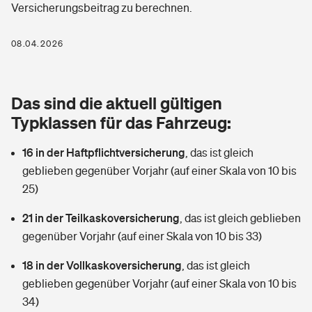
Versicherungsbeitrag zu berechnen.
Berufshaftpflichtversicherung
Rechts­schutz­ver­si­che­rung
Photovoltaik
Private Krankenversicherung
08.04.2026
Zur Übersicht
Fahrradversicherung
Wärmepumpen versichern
Zahnzusatzversicherung
Unfallversicherung
Tools
Das sind die aktuell gültigen
Glasversicherung
Dread-Disease-Versicherung
Typklassen für das Fahrzeug:
Kinderunfall­ver­si­che­rung
Rentenrechner: Wie viel Geld bekomme ich im Alter?
Vermieterrrechtsschutz
Tierkrankenversicherung
16 in der Haftpflichtversicherung
,
das ist gleich
Kinderinvalidität
geblieben gegenüber Vorjahr (auf einer Skala von 10 bis
Wer versichert was: Jetzt Versicherer finden
Mietkautionsversicherung
Zur Übersicht
25)
Reiseversicherung
Sie haben Fragen?
Restkreditversicherung
21 in der Teilkaskoversicherung
,
das ist gleich geblieben
Tools
gegenüber Vorjahr (auf einer Skala von 10 bis 33)
Hundehalter-Haftpflicht
Zur Übersicht
18 in der Vollkaskoversicherung
,
das ist gleich
Pferdehalter-Haftpflicht
Wer versichert was: Jetzt Versicherer finden
geblieben gegenüber Vorjahr (auf einer Skala von 10 bis
Tools
34)
Handyversicherung