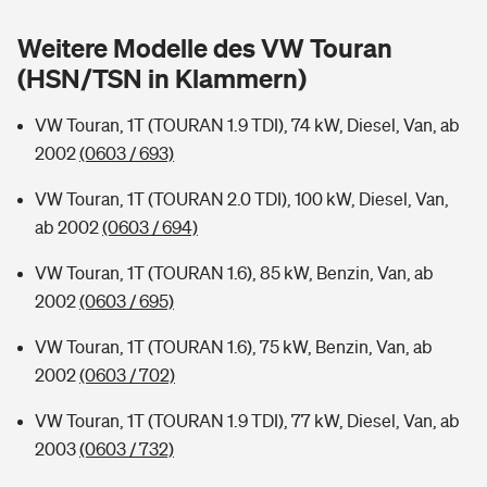
Sie haben Fragen?
Weitere Modelle des VW Touran
Hochwasser-Check: Wie gefährdet ist Ihr Haus?
Private Cyberversicherung
Rentenrechner: Wie viel Geld bekomme ich im Alter?
(HSN/TSN in Klammern)
Wer versichert was: Jetzt Versicherer finden
Musikinstrumentenversicherung
VW Touran, 1T (TOURAN 1.9 TDI), 74 kW, Diesel, Van, ab
2002
(0603 / 693)
Sie haben Fragen?
Zur Übersicht
VW Touran, 1T (TOURAN 2.0 TDI), 100 kW, Diesel, Van,
ab 2002
(0603 / 694)
Tools
VW Touran, 1T (TOURAN 1.6), 85 kW, Benzin, Van, ab
2002
(0603 / 695)
Kinderunfall-Check: Mehr Sicherheit für deine Kids
VW Touran, 1T (TOURAN 1.6), 75 kW, Benzin, Van, ab
Typklassen: So ist Ihr Auto eingestuft
2002
(0603 / 702)
VW Touran, 1T (TOURAN 1.9 TDI), 77 kW, Diesel, Van, ab
Sie haben Fragen?
2003
(0603 / 732)