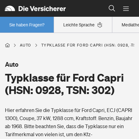
Typklassen: So ist Ihr Auto eingestuft
Wer versichert was: Jetzt Versicherer finden
Regionalklassen: So ist Ihre Region eingestuft
Sie haben Fragen?
Leichte Sprache
Mediath
Wer versichert was: Jetzt Versicherer finden
AUTO
TYPKLASSE FÜR FORD CAPRI (HSN: 0928, TSN
Beruf
Auto
Typklasse für Ford Capri
Berufsunfähigkeitsversicherung
Wohnen
(HSN: 0928, TSN: 302)
Erwerbsunfähigkeitsversicherung
Wohngebäudeversicherung
Hier erfahren Sie die Typklasse für Ford Capri, ECJ (CAPRI
Freizeit
Grundfähigkeitsversicherung
1300), Coupe, 37 kW, 1288 ccm, Kraftstoff: Benzin, Baujahr
Hausratversicherung
ab 1968. Bitte beachten Sie, dass die Typklasse nur ein
Arbeitsrechtsschutz
Pri­vate Haft­pflicht­
Tarifmerkmal von vielen ist, um den Kfz-
Gesundheit
Elementarversicherung