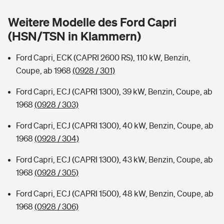
Sie haben Fragen?
Weitere Modelle des Ford Capri
Hochwasser-Check: Wie gefährdet ist Ihr Haus?
Private Cyberversicherung
Rentenrechner: Wie viel Geld bekomme ich im Alter?
(HSN/TSN in Klammern)
Wer versichert was: Jetzt Versicherer finden
Musikinstrumentenversicherung
Ford Capri, ECK (CAPRI 2600 RS), 110 kW, Benzin,
Coupe, ab 1968
(0928 / 301)
Sie haben Fragen?
Zur Übersicht
Ford Capri, ECJ (CAPRI 1300), 39 kW, Benzin, Coupe, ab
1968
(0928 / 303)
Tools
Ford Capri, ECJ (CAPRI 1300), 40 kW, Benzin, Coupe, ab
1968
(0928 / 304)
Kinderunfall-Check: Mehr Sicherheit für deine Kids
Ford Capri, ECJ (CAPRI 1300), 43 kW, Benzin, Coupe, ab
Typklassen: So ist Ihr Auto eingestuft
1968
(0928 / 305)
Ford Capri, ECJ (CAPRI 1500), 48 kW, Benzin, Coupe, ab
Sie haben Fragen?
1968
(0928 / 306)