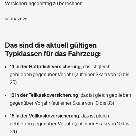
Versicherungsbeitrag zu berechnen.
Berufshaftpflichtversicherung
Rechts­schutz­ver­si­che­rung
Photovoltaik
Private Krankenversicherung
08.04.2026
Zur Übersicht
Fahrradversicherung
Wärmepumpen versichern
Zahnzusatzversicherung
Unfallversicherung
Tools
Das sind die aktuell gültigen
Glasversicherung
Dread-Disease-Versicherung
Typklassen für das Fahrzeug:
Kinderunfall­ver­si­che­rung
Rentenrechner: Wie viel Geld bekomme ich im Alter?
Vermieterrrechtsschutz
Tierkrankenversicherung
14 in der Haftpflichtversicherung
,
das ist gleich
Kinderinvalidität
geblieben gegenüber Vorjahr (auf einer Skala von 10 bis
Wer versichert was: Jetzt Versicherer finden
Mietkautionsversicherung
Zur Übersicht
25)
Reiseversicherung
Sie haben Fragen?
Restkreditversicherung
12 in der Teilkaskoversicherung
,
das ist gleich geblieben
Tools
gegenüber Vorjahr (auf einer Skala von 10 bis 33)
Hundehalter-Haftpflicht
Zur Übersicht
16 in der Vollkaskoversicherung
,
das ist gleich
Pferdehalter-Haftpflicht
Wer versichert was: Jetzt Versicherer finden
geblieben gegenüber Vorjahr (auf einer Skala von 10 bis
Tools
34)
Handyversicherung