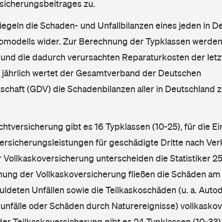
sicherungsbeitrages zu.
iegeln die Schaden- und Unfallbilanzen eines jeden in D
omodells wider. Zur Berechnung der Typklassen werden
nd die dadurch verursachten Reparaturkosten der letzt
l jährlich wertet der Gesamtverband der Deutschen
schaft (GDV) die Schadenbilanzen aller in Deutschland
ichtversicherung gibt es 16 Typklassen (10-25), für die E
Versicherungsleistungen für geschädigte Dritte nach Ver
r Vollkaskoversicherung unterscheiden die Statistiker 25
hnung der Vollkaskoversicherung fließen die Schäden am
ldeten Unfällen sowie die Teilkaskoschäden (u. a. Autod
unfälle oder Schäden durch Naturereignisse) vollkaskov
der Teilkaskoversicherung gibt es 24 Typklassen (10-33).