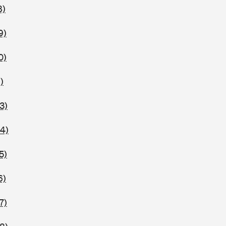
8)
9)
0)
)
3)
94)
5)
6)
7)