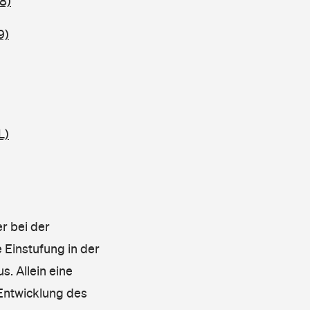
8)
9)
L)
r bei der
 Einstufung in der
s. Allein eine
 Entwicklung des