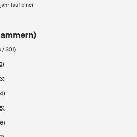
ahr (auf einer
Klammern)
 / 301)
2)
3)
4)
5)
6)