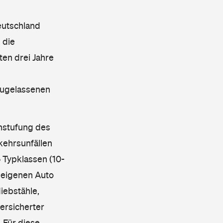
eutschland
 die
en drei Jahre
 zugelassenen
instufung des
kehrsunfällen
 Typklassen (10-
 eigenen Auto
iebstähle,
ersicherter
 Für diese