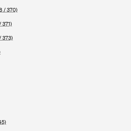
8 / 370)
/ 371)
/ 373)
)
45)