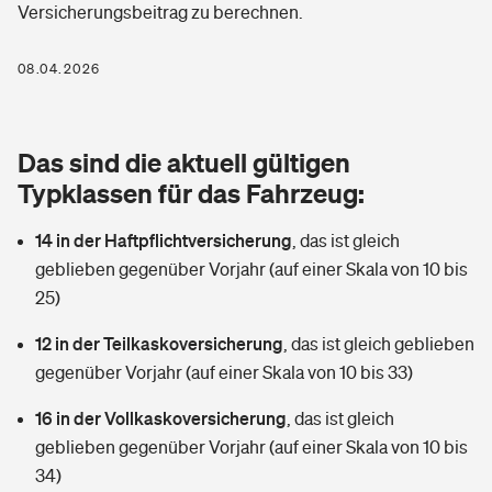
Versicherungsbeitrag zu berechnen.
Berufshaftpflichtversicherung
Rechts­schutz­ver­si­che­rung
Photovoltaik
Private Krankenversicherung
08.04.2026
Zur Übersicht
Fahrradversicherung
Wärmepumpen versichern
Zahnzusatzversicherung
Unfallversicherung
Tools
Das sind die aktuell gültigen
Glasversicherung
Dread-Disease-Versicherung
Typklassen für das Fahrzeug:
Kinderunfall­ver­si­che­rung
Rentenrechner: Wie viel Geld bekomme ich im Alter?
Vermieterrrechtsschutz
Tierkrankenversicherung
14 in der Haftpflichtversicherung
,
das ist gleich
Kinderinvalidität
geblieben gegenüber Vorjahr (auf einer Skala von 10 bis
Wer versichert was: Jetzt Versicherer finden
Mietkautionsversicherung
Zur Übersicht
25)
Reiseversicherung
Sie haben Fragen?
Restkreditversicherung
12 in der Teilkaskoversicherung
,
das ist gleich geblieben
Tools
gegenüber Vorjahr (auf einer Skala von 10 bis 33)
Hundehalter-Haftpflicht
Zur Übersicht
16 in der Vollkaskoversicherung
,
das ist gleich
Pferdehalter-Haftpflicht
Wer versichert was: Jetzt Versicherer finden
geblieben gegenüber Vorjahr (auf einer Skala von 10 bis
Tools
34)
Handyversicherung