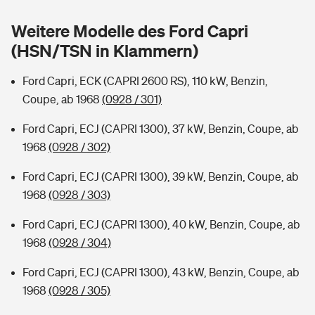
Sie haben Fragen?
Weitere Modelle des Ford Capri
Hochwasser-Check: Wie gefährdet ist Ihr Haus?
Private Cyberversicherung
Rentenrechner: Wie viel Geld bekomme ich im Alter?
(HSN/TSN in Klammern)
Wer versichert was: Jetzt Versicherer finden
Musikinstrumentenversicherung
Ford Capri, ECK (CAPRI 2600 RS), 110 kW, Benzin,
Coupe, ab 1968
(0928 / 301)
Sie haben Fragen?
Zur Übersicht
Ford Capri, ECJ (CAPRI 1300), 37 kW, Benzin, Coupe, ab
1968
(0928 / 302)
Tools
Ford Capri, ECJ (CAPRI 1300), 39 kW, Benzin, Coupe, ab
1968
(0928 / 303)
Kinderunfall-Check: Mehr Sicherheit für deine Kids
Ford Capri, ECJ (CAPRI 1300), 40 kW, Benzin, Coupe, ab
Typklassen: So ist Ihr Auto eingestuft
1968
(0928 / 304)
Ford Capri, ECJ (CAPRI 1300), 43 kW, Benzin, Coupe, ab
Sie haben Fragen?
1968
(0928 / 305)