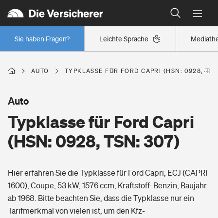
Typklassen: So ist Ihr Auto eingestuft
Wer versichert was: Jetzt Versicherer finden
Regionalklassen: So ist Ihre Region eingestuft
Sie haben Fragen?
Leichte Sprache
Mediath
Wer versichert was: Jetzt Versicherer finden
AUTO
TYPKLASSE FÜR FORD CAPRI (HSN: 0928, TSN
Beruf
Auto
Typklasse für Ford Capri
Berufsunfähigkeitsversicherung
Wohnen
(HSN: 0928, TSN: 307)
Erwerbsunfähigkeitsversicherung
Wohngebäudeversicherung
Hier erfahren Sie die Typklasse für Ford Capri, ECJ (CAPRI
Freizeit
Grundfähigkeitsversicherung
1600), Coupe, 53 kW, 1576 ccm, Kraftstoff: Benzin, Baujahr
Hausratversicherung
ab 1968. Bitte beachten Sie, dass die Typklasse nur ein
Arbeitsrechtsschutz
Pri­vate Haft­pflicht­
Tarifmerkmal von vielen ist, um den Kfz-
Gesundheit
Elementarversicherung