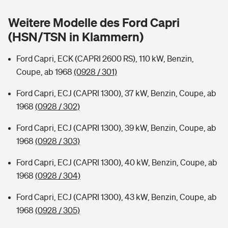
Sie haben Fragen?
Weitere Modelle des Ford Capri
Hochwasser-Check: Wie gefährdet ist Ihr Haus?
Private Cyberversicherung
Rentenrechner: Wie viel Geld bekomme ich im Alter?
(HSN/TSN in Klammern)
Wer versichert was: Jetzt Versicherer finden
Musikinstrumentenversicherung
Ford Capri, ECK (CAPRI 2600 RS), 110 kW, Benzin,
Coupe, ab 1968
(0928 / 301)
Sie haben Fragen?
Zur Übersicht
Ford Capri, ECJ (CAPRI 1300), 37 kW, Benzin, Coupe, ab
1968
(0928 / 302)
Tools
Ford Capri, ECJ (CAPRI 1300), 39 kW, Benzin, Coupe, ab
1968
(0928 / 303)
Kinderunfall-Check: Mehr Sicherheit für deine Kids
Ford Capri, ECJ (CAPRI 1300), 40 kW, Benzin, Coupe, ab
Typklassen: So ist Ihr Auto eingestuft
1968
(0928 / 304)
Ford Capri, ECJ (CAPRI 1300), 43 kW, Benzin, Coupe, ab
Sie haben Fragen?
1968
(0928 / 305)