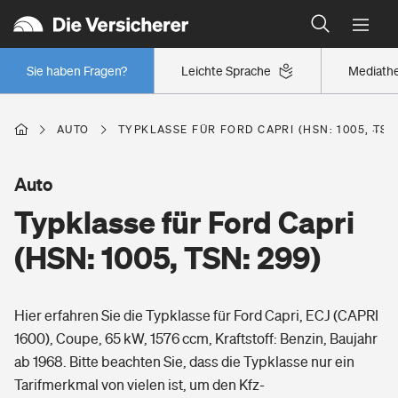
Typklassen: So ist Ihr Auto eingestuft
Wer versichert was: Jetzt Versicherer finden
Regionalklassen: So ist Ihre Region eingestuft
Sie haben Fragen?
Leichte Sprache
Mediath
Wer versichert was: Jetzt Versicherer finden
AUTO
TYPKLASSE FÜR FORD CAPRI (HSN: 1005, TSN
Beruf
Auto
Typklasse für Ford Capri
Berufsunfähigkeitsversicherung
Wohnen
(HSN: 1005, TSN: 299)
Erwerbsunfähigkeitsversicherung
Wohngebäudeversicherung
Hier erfahren Sie die Typklasse für Ford Capri, ECJ (CAPRI
Freizeit
Grundfähigkeitsversicherung
1600), Coupe, 65 kW, 1576 ccm, Kraftstoff: Benzin, Baujahr
Hausratversicherung
ab 1968. Bitte beachten Sie, dass die Typklasse nur ein
Arbeitsrechtsschutz
Pri­vate Haft­pflicht­
Tarifmerkmal von vielen ist, um den Kfz-
Gesundheit
Elementarversicherung