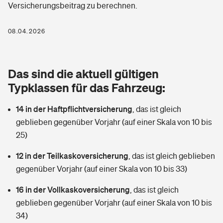
Versicherungsbeitrag zu berechnen.
Berufshaftpflichtversicherung
Rechts­schutz­ver­si­che­rung
Photovoltaik
Private Krankenversicherung
08.04.2026
Zur Übersicht
Fahrradversicherung
Wärmepumpen versichern
Zahnzusatzversicherung
Unfallversicherung
Tools
Das sind die aktuell gültigen
Glasversicherung
Dread-Disease-Versicherung
Typklassen für das Fahrzeug:
Kinderunfall­ver­si­che­rung
Rentenrechner: Wie viel Geld bekomme ich im Alter?
Vermieterrrechtsschutz
Tierkrankenversicherung
14 in der Haftpflichtversicherung
,
das ist gleich
Kinderinvalidität
geblieben gegenüber Vorjahr (auf einer Skala von 10 bis
Wer versichert was: Jetzt Versicherer finden
Mietkautionsversicherung
Zur Übersicht
25)
Reiseversicherung
Sie haben Fragen?
Restkreditversicherung
12 in der Teilkaskoversicherung
,
das ist gleich geblieben
Tools
gegenüber Vorjahr (auf einer Skala von 10 bis 33)
Hundehalter-Haftpflicht
Zur Übersicht
16 in der Vollkaskoversicherung
,
das ist gleich
Pferdehalter-Haftpflicht
Wer versichert was: Jetzt Versicherer finden
geblieben gegenüber Vorjahr (auf einer Skala von 10 bis
Tools
34)
Handyversicherung