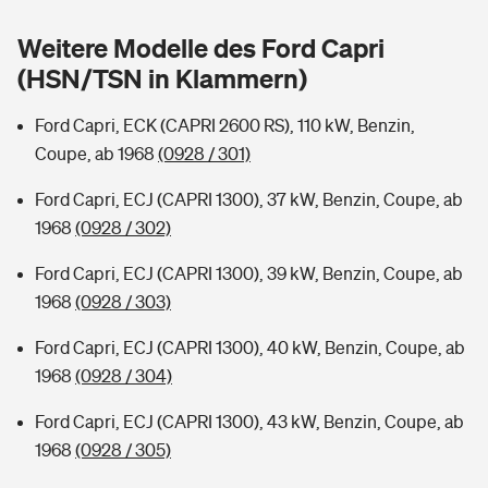
Sie haben Fragen?
Weitere Modelle des Ford Capri
Hochwasser-Check: Wie gefährdet ist Ihr Haus?
Private Cyberversicherung
Rentenrechner: Wie viel Geld bekomme ich im Alter?
(HSN/TSN in Klammern)
Wer versichert was: Jetzt Versicherer finden
Musikinstrumentenversicherung
Ford Capri, ECK (CAPRI 2600 RS), 110 kW, Benzin,
Coupe, ab 1968
(0928 / 301)
Sie haben Fragen?
Zur Übersicht
Ford Capri, ECJ (CAPRI 1300), 37 kW, Benzin, Coupe, ab
1968
(0928 / 302)
Tools
Ford Capri, ECJ (CAPRI 1300), 39 kW, Benzin, Coupe, ab
1968
(0928 / 303)
Kinderunfall-Check: Mehr Sicherheit für deine Kids
Ford Capri, ECJ (CAPRI 1300), 40 kW, Benzin, Coupe, ab
Typklassen: So ist Ihr Auto eingestuft
1968
(0928 / 304)
Ford Capri, ECJ (CAPRI 1300), 43 kW, Benzin, Coupe, ab
Sie haben Fragen?
1968
(0928 / 305)