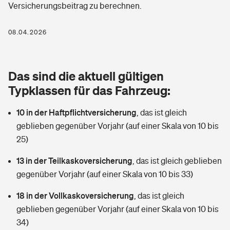
Versicherungsbeitrag zu berechnen.
Berufshaftpflichtversicherung
Rechts­schutz­ver­si­che­rung
Photovoltaik
Private Krankenversicherung
08.04.2026
Zur Übersicht
Fahrradversicherung
Wärmepumpen versichern
Zahnzusatzversicherung
Unfallversicherung
Tools
Das sind die aktuell gültigen
Glasversicherung
Dread-Disease-Versicherung
Typklassen für das Fahrzeug:
Kinderunfall­ver­si­che­rung
Rentenrechner: Wie viel Geld bekomme ich im Alter?
Vermieterrrechtsschutz
Tierkrankenversicherung
10 in der Haftpflichtversicherung
,
das ist gleich
Kinderinvalidität
geblieben gegenüber Vorjahr (auf einer Skala von 10 bis
Wer versichert was: Jetzt Versicherer finden
Mietkautionsversicherung
Zur Übersicht
25)
Reiseversicherung
Sie haben Fragen?
Restkreditversicherung
13 in der Teilkaskoversicherung
,
das ist gleich geblieben
Tools
gegenüber Vorjahr (auf einer Skala von 10 bis 33)
Hundehalter-Haftpflicht
Zur Übersicht
18 in der Vollkaskoversicherung
,
das ist gleich
Pferdehalter-Haftpflicht
Wer versichert was: Jetzt Versicherer finden
geblieben gegenüber Vorjahr (auf einer Skala von 10 bis
Tools
34)
Handyversicherung