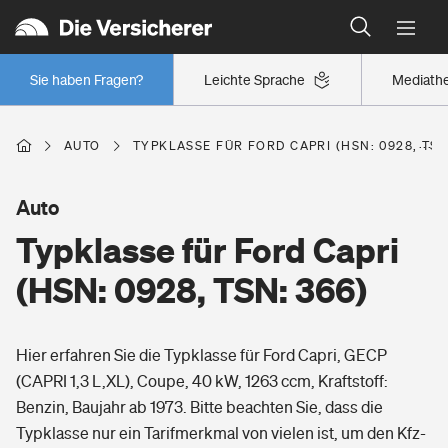
Typklassen: So ist Ihr Auto eingestuft
Wer versichert was: Jetzt Versicherer finden
Regionalklassen: So ist Ihre Region eingestuft
Sie haben Fragen?
Leichte Sprache
Mediath
Wer versichert was: Jetzt Versicherer finden
AUTO
TYPKLASSE FÜR FORD CAPRI (HSN: 0928, TSN
Beruf
Auto
Typklasse für Ford Capri
Berufsunfähigkeitsversicherung
Wohnen
(HSN: 0928, TSN: 366)
Erwerbsunfähigkeitsversicherung
Wohngebäudeversicherung
Hier erfahren Sie die Typklasse für Ford Capri, GECP
Freizeit
Grundfähigkeitsversicherung
(CAPRI 1,3 L,XL), Coupe, 40 kW, 1263 ccm, Kraftstoff:
Hausratversicherung
Benzin, Baujahr ab 1973. Bitte beachten Sie, dass die
Arbeitsrechtsschutz
Pri­vate Haft­pflicht­
Typklasse nur ein Tarifmerkmal von vielen ist, um den Kfz-
Gesundheit
Elementarversicherung