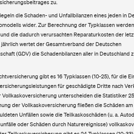
sicherungsbeitrages zu.
iegeln die Schaden- und Unfallbilanzen eines jeden in D
omodells wider. Zur Berechnung der Typklassen werden
nd die dadurch verursachten Reparaturkosten der letzt
l jährlich wertet der Gesamtverband der Deutschen
schaft (GDV) die Schadenbilanzen aller in Deutschland
ichtversicherung gibt es 16 Typklassen (10-25), für die E
Versicherungsleistungen für geschädigte Dritte nach Ver
r Vollkaskoversicherung unterscheiden die Statistiker 25
hnung der Vollkaskoversicherung fließen die Schäden am
ldeten Unfällen sowie die Teilkaskoschäden (u. a. Autod
unfälle oder Schäden durch Naturereignisse) vollkaskov
der Teilkaskoversicherung gibt es 24 Typklassen (10-33).