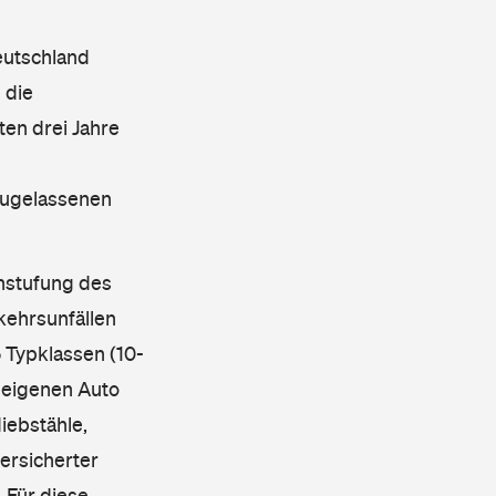
eutschland
 die
en drei Jahre
 zugelassenen
instufung des
kehrsunfällen
 Typklassen (10-
 eigenen Auto
iebstähle,
ersicherter
 Für diese