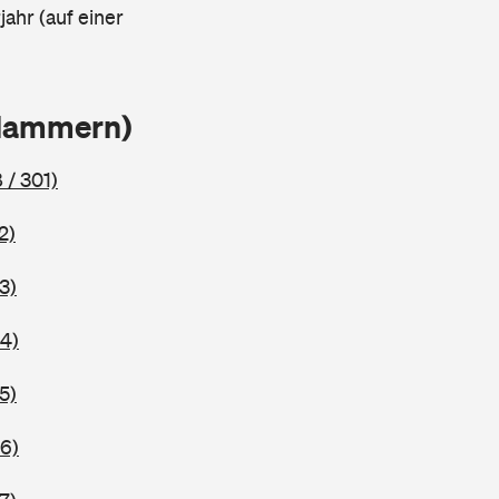
ahr (auf einer
Klammern)
 / 301)
2)
3)
4)
5)
6)