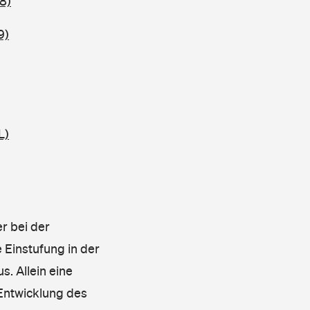
8)
9)
L)
r bei der
 Einstufung in der
s. Allein eine
 Entwicklung des