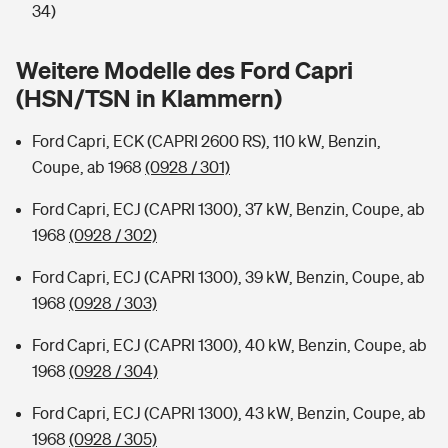
Sie haben Fragen?
34)
Hochwasser-Check: Wie gefährdet ist Ihr Haus?
Private Cyberversicherung
Rentenrechner: Wie viel Geld bekomme ich im Alter?
Weitere Modelle des Ford Capri
(HSN/TSN in Klammern)
Wer versichert was: Jetzt Versicherer finden
Musikinstrumentenversicherung
Ford Capri, ECK (CAPRI 2600 RS), 110 kW, Benzin,
Sie haben Fragen?
Zur Übersicht
Coupe, ab 1968
(0928 / 301)
Ford Capri, ECJ (CAPRI 1300), 37 kW, Benzin, Coupe, ab
Tools
1968
(0928 / 302)
Ford Capri, ECJ (CAPRI 1300), 39 kW, Benzin, Coupe, ab
Kinderunfall-Check: Mehr Sicherheit für deine Kids
1968
(0928 / 303)
Typklassen: So ist Ihr Auto eingestuft
Ford Capri, ECJ (CAPRI 1300), 40 kW, Benzin, Coupe, ab
1968
(0928 / 304)
Sie haben Fragen?
Ford Capri, ECJ (CAPRI 1300), 43 kW, Benzin, Coupe, ab
1968
(0928 / 305)