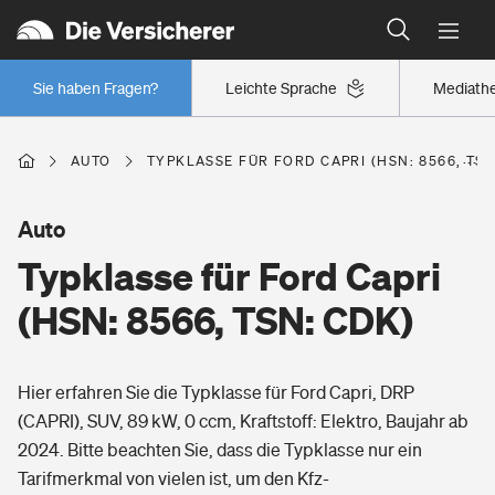
Typklassen: So ist Ihr Auto eingestuft
Wer versichert was: Jetzt Versicherer finden
Regionalklassen: So ist Ihre Region eingestuft
Sie haben Fragen?
Leichte Sprache
Mediath
Wer versichert was: Jetzt Versicherer finden
AUTO
TYPKLASSE FÜR FORD CAPRI (HSN: 8566, TSN
Beruf
Auto
Typklasse für Ford Capri
Berufsunfähigkeitsversicherung
Wohnen
(HSN: 8566, TSN: CDK)
Erwerbsunfähigkeitsversicherung
Wohngebäudeversicherung
Hier erfahren Sie die Typklasse für Ford Capri, DRP
Freizeit
Grundfähigkeitsversicherung
(CAPRI), SUV, 89 kW, 0 ccm, Kraftstoff: Elektro, Baujahr ab
Hausratversicherung
2024. Bitte beachten Sie, dass die Typklasse nur ein
Arbeitsrechtsschutz
Pri­vate Haft­pflicht­
Tarifmerkmal von vielen ist, um den Kfz-
Gesundheit
Elementarversicherung