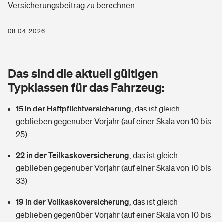
Versicherungsbeitrag zu berechnen.
Berufshaftpflichtversicherung
Rechts­schutz­ver­si­che­rung
Photovoltaik
Private Krankenversicherung
08.04.2026
Zur Übersicht
Fahrradversicherung
Wärmepumpen versichern
Zahnzusatzversicherung
Unfallversicherung
Tools
Das sind die aktuell gültigen
Glasversicherung
Dread-Disease-Versicherung
Typklassen für das Fahrzeug:
Kinderunfall­ver­si­che­rung
Rentenrechner: Wie viel Geld bekomme ich im Alter?
Vermieterrrechtsschutz
Tierkrankenversicherung
15 in der Haftpflichtversicherung
,
das ist gleich
Kinderinvalidität
geblieben gegenüber Vorjahr (auf einer Skala von 10 bis
Wer versichert was: Jetzt Versicherer finden
Mietkautionsversicherung
Zur Übersicht
25)
Reiseversicherung
Sie haben Fragen?
Restkreditversicherung
22 in der Teilkaskoversicherung
,
das ist gleich
Tools
geblieben gegenüber Vorjahr (auf einer Skala von 10 bis
Hundehalter-Haftpflicht
Zur Übersicht
33)
Pferdehalter-Haftpflicht
Wer versichert was: Jetzt Versicherer finden
19 in der Vollkaskoversicherung
,
das ist gleich
Tools
geblieben gegenüber Vorjahr (auf einer Skala von 10 bis
Handyversicherung