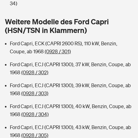
Sie haben Fragen?
34)
Hochwasser-Check: Wie gefährdet ist Ihr Haus?
Private Cyberversicherung
Rentenrechner: Wie viel Geld bekomme ich im Alter?
Weitere Modelle des Ford Capri
(HSN/TSN in Klammern)
Wer versichert was: Jetzt Versicherer finden
Musikinstrumentenversicherung
Ford Capri, ECK (CAPRI 2600 RS), 110 kW, Benzin,
Sie haben Fragen?
Zur Übersicht
Coupe, ab 1968
(0928 / 301)
Ford Capri, ECJ (CAPRI 1300), 37 kW, Benzin, Coupe, ab
Tools
1968
(0928 / 302)
Ford Capri, ECJ (CAPRI 1300), 39 kW, Benzin, Coupe, ab
Kinderunfall-Check: Mehr Sicherheit für deine Kids
1968
(0928 / 303)
Typklassen: So ist Ihr Auto eingestuft
Ford Capri, ECJ (CAPRI 1300), 40 kW, Benzin, Coupe, ab
1968
(0928 / 304)
Sie haben Fragen?
Ford Capri, ECJ (CAPRI 1300), 43 kW, Benzin, Coupe, ab
1968
(0928 / 305)