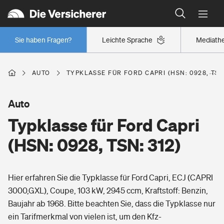
Typklassen: So ist Ihr Auto eingestuft
Wer versichert was: Jetzt Versicherer finden
Regionalklassen: So ist Ihre Region eingestuft
Sie haben Fragen?
Leichte Sprache
Mediath
Wer versichert was: Jetzt Versicherer finden
AUTO
TYPKLASSE FÜR FORD CAPRI (HSN: 0928, TSN
Beruf
Auto
Typklasse für Ford Capri
Berufsunfähigkeitsversicherung
Wohnen
(HSN: 0928, TSN: 312)
Erwerbsunfähigkeitsversicherung
Wohngebäudeversicherung
Hier erfahren Sie die Typklasse für Ford Capri, ECJ (CAPRI
Freizeit
Grundfähigkeitsversicherung
3000,GXL), Coupe, 103 kW, 2945 ccm, Kraftstoff: Benzin,
Hausratversicherung
Baujahr ab 1968. Bitte beachten Sie, dass die Typklasse nur
Arbeitsrechtsschutz
Pri­vate Haft­pflicht­
ein Tarifmerkmal von vielen ist, um den Kfz-
Gesundheit
Elementarversicherung