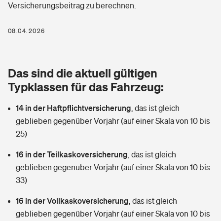
Versicherungsbeitrag zu berechnen.
Berufshaftpflichtversicherung
Rechts­schutz­ver­si­che­rung
Photovoltaik
Private Krankenversicherung
08.04.2026
Zur Übersicht
Fahrradversicherung
Wärmepumpen versichern
Zahnzusatzversicherung
Unfallversicherung
Tools
Das sind die aktuell gültigen
Glasversicherung
Dread-Disease-Versicherung
Typklassen für das Fahrzeug:
Kinderunfall­ver­si­che­rung
Rentenrechner: Wie viel Geld bekomme ich im Alter?
Vermieterrrechtsschutz
Tierkrankenversicherung
14 in der Haftpflichtversicherung
,
das ist gleich
Kinderinvalidität
geblieben gegenüber Vorjahr (auf einer Skala von 10 bis
Wer versichert was: Jetzt Versicherer finden
Mietkautionsversicherung
Zur Übersicht
25)
Reiseversicherung
Sie haben Fragen?
Restkreditversicherung
16 in der Teilkaskoversicherung
,
das ist gleich
Tools
geblieben gegenüber Vorjahr (auf einer Skala von 10 bis
Hundehalter-Haftpflicht
Zur Übersicht
33)
Pferdehalter-Haftpflicht
Wer versichert was: Jetzt Versicherer finden
16 in der Vollkaskoversicherung
,
das ist gleich
Tools
geblieben gegenüber Vorjahr (auf einer Skala von 10 bis
Handyversicherung