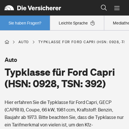
Typklassen: So ist Ihr Auto eingestuft
Wer versichert was: Jetzt Versicherer finden
Regionalklassen: So ist Ihre Region eingestuft
Sie haben Fragen?
Leichte Sprache
Mediath
Wer versichert was: Jetzt Versicherer finden
AUTO
TYPKLASSE FÜR FORD CAPRI (HSN: 0928, TSN
Beruf
Auto
Typklasse für Ford Capri
Berufsunfähigkeitsversicherung
Wohnen
(HSN: 0928, TSN: 392)
Erwerbsunfähigkeitsversicherung
Wohngebäudeversicherung
Hier erfahren Sie die Typklasse für Ford Capri, GECP
Freizeit
Grundfähigkeitsversicherung
(CAPRI II), Coupe, 66 kW, 1981 ccm, Kraftstoff: Benzin,
Hausratversicherung
Baujahr ab 1973. Bitte beachten Sie, dass die Typklasse nur
Arbeitsrechtsschutz
Pri­vate Haft­pflicht­
ein Tarifmerkmal von vielen ist, um den Kfz-
Gesundheit
Elementarversicherung