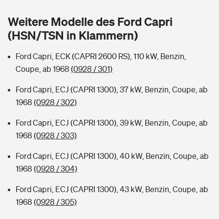
Sie haben Fragen?
Weitere Modelle des Ford Capri
Hochwasser-Check: Wie gefährdet ist Ihr Haus?
Private Cyberversicherung
Rentenrechner: Wie viel Geld bekomme ich im Alter?
(HSN/TSN in Klammern)
Wer versichert was: Jetzt Versicherer finden
Musikinstrumentenversicherung
Ford Capri, ECK (CAPRI 2600 RS), 110 kW, Benzin,
Coupe, ab 1968
(0928 / 301)
Sie haben Fragen?
Zur Übersicht
Ford Capri, ECJ (CAPRI 1300), 37 kW, Benzin, Coupe, ab
1968
(0928 / 302)
Tools
Ford Capri, ECJ (CAPRI 1300), 39 kW, Benzin, Coupe, ab
1968
(0928 / 303)
Kinderunfall-Check: Mehr Sicherheit für deine Kids
Ford Capri, ECJ (CAPRI 1300), 40 kW, Benzin, Coupe, ab
Typklassen: So ist Ihr Auto eingestuft
1968
(0928 / 304)
Ford Capri, ECJ (CAPRI 1300), 43 kW, Benzin, Coupe, ab
Sie haben Fragen?
1968
(0928 / 305)