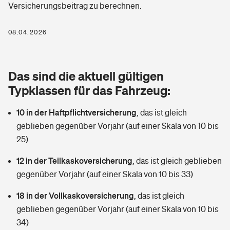
Versicherungsbeitrag zu berechnen.
Berufshaftpflichtversicherung
Rechts­schutz­ver­si­che­rung
Photovoltaik
Private Krankenversicherung
08.04.2026
Zur Übersicht
Fahrradversicherung
Wärmepumpen versichern
Zahnzusatzversicherung
Unfallversicherung
Tools
Das sind die aktuell gültigen
Glasversicherung
Dread-Disease-Versicherung
Typklassen für das Fahrzeug:
Kinderunfall­ver­si­che­rung
Rentenrechner: Wie viel Geld bekomme ich im Alter?
Vermieterrrechtsschutz
Tierkrankenversicherung
10 in der Haftpflichtversicherung
,
das ist gleich
Kinderinvalidität
geblieben gegenüber Vorjahr (auf einer Skala von 10 bis
Wer versichert was: Jetzt Versicherer finden
Mietkautionsversicherung
Zur Übersicht
25)
Reiseversicherung
Sie haben Fragen?
Restkreditversicherung
12 in der Teilkaskoversicherung
,
das ist gleich geblieben
Tools
gegenüber Vorjahr (auf einer Skala von 10 bis 33)
Hundehalter-Haftpflicht
Zur Übersicht
18 in der Vollkaskoversicherung
,
das ist gleich
Pferdehalter-Haftpflicht
Wer versichert was: Jetzt Versicherer finden
geblieben gegenüber Vorjahr (auf einer Skala von 10 bis
Tools
34)
Handyversicherung