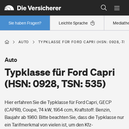
Typklassen: So ist Ihr Auto eingestuft
Wer versichert was: Jetzt Versicherer finden
Regionalklassen: So ist Ihre Region eingestuft
Sie haben Fragen?
Leichte Sprache
Mediath
Wer versichert was: Jetzt Versicherer finden
AUTO
TYPKLASSE FÜR FORD CAPRI (HSN: 0928, TSN
Beruf
Auto
Typklasse für Ford Capri
Berufsunfähigkeitsversicherung
Wohnen
(HSN: 0928, TSN: 535)
Erwerbsunfähigkeitsversicherung
Wohngebäudeversicherung
Hier erfahren Sie die Typklasse für Ford Capri, GECP
Freizeit
Grundfähigkeitsversicherung
(CAPRI), Coupe, 74 kW, 1954 ccm, Kraftstoff: Benzin,
Hausratversicherung
Baujahr ab 1980. Bitte beachten Sie, dass die Typklasse nur
Arbeitsrechtsschutz
Pri­vate Haft­pflicht­
ein Tarifmerkmal von vielen ist, um den Kfz-
Gesundheit
Elementarversicherung