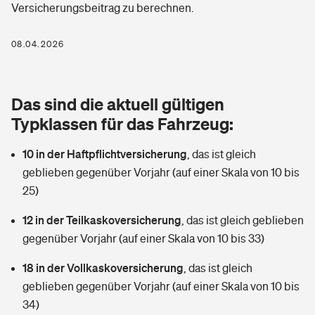
Versicherungsbeitrag zu berechnen.
Berufshaftpflichtversicherung
Rechts­schutz­ver­si­che­rung
Photovoltaik
Private Krankenversicherung
08.04.2026
Zur Übersicht
Fahrradversicherung
Wärmepumpen versichern
Zahnzusatzversicherung
Unfallversicherung
Tools
Das sind die aktuell gültigen
Glasversicherung
Dread-Disease-Versicherung
Typklassen für das Fahrzeug:
Kinderunfall­ver­si­che­rung
Rentenrechner: Wie viel Geld bekomme ich im Alter?
Vermieterrrechtsschutz
Tierkrankenversicherung
10 in der Haftpflichtversicherung
,
das ist gleich
Kinderinvalidität
geblieben gegenüber Vorjahr (auf einer Skala von 10 bis
Wer versichert was: Jetzt Versicherer finden
Mietkautionsversicherung
Zur Übersicht
25)
Reiseversicherung
Sie haben Fragen?
Restkreditversicherung
12 in der Teilkaskoversicherung
,
das ist gleich geblieben
Tools
gegenüber Vorjahr (auf einer Skala von 10 bis 33)
Hundehalter-Haftpflicht
Zur Übersicht
18 in der Vollkaskoversicherung
,
das ist gleich
Pferdehalter-Haftpflicht
Wer versichert was: Jetzt Versicherer finden
geblieben gegenüber Vorjahr (auf einer Skala von 10 bis
Tools
34)
Handyversicherung