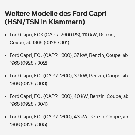
Sie haben Fragen?
Weitere Modelle des Ford Capri
Hochwasser-Check: Wie gefährdet ist Ihr Haus?
Private Cyberversicherung
Rentenrechner: Wie viel Geld bekomme ich im Alter?
(HSN/TSN in Klammern)
Wer versichert was: Jetzt Versicherer finden
Musikinstrumentenversicherung
Ford Capri, ECK (CAPRI 2600 RS), 110 kW, Benzin,
Coupe, ab 1968
(0928 / 301)
Sie haben Fragen?
Zur Übersicht
Ford Capri, ECJ (CAPRI 1300), 37 kW, Benzin, Coupe, ab
1968
(0928 / 302)
Tools
Ford Capri, ECJ (CAPRI 1300), 39 kW, Benzin, Coupe, ab
1968
(0928 / 303)
Kinderunfall-Check: Mehr Sicherheit für deine Kids
Ford Capri, ECJ (CAPRI 1300), 40 kW, Benzin, Coupe, ab
Typklassen: So ist Ihr Auto eingestuft
1968
(0928 / 304)
Ford Capri, ECJ (CAPRI 1300), 43 kW, Benzin, Coupe, ab
Sie haben Fragen?
1968
(0928 / 305)