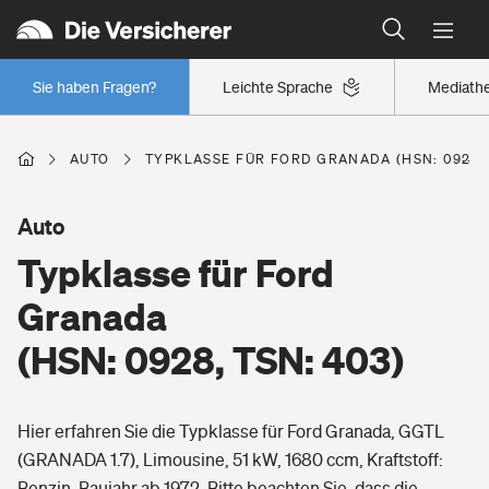
Typklassen: So ist Ihr Auto eingestuft
Wer versichert was: Jetzt Versicherer finden
Regionalklassen: So ist Ihre Region eingestuft
Sie haben Fragen?
Leichte Sprache
Mediath
Wer versichert was: Jetzt Versicherer finden
AUTO
TYPKLASSE FÜR FORD GRANADA (HSN: 0928, 
Beruf
Auto
Typklasse für Ford
Berufsunfähigkeitsversicherung
Wohnen
Granada
Erwerbsunfähigkeitsversicherung
(HSN: 0928, TSN: 403)
Wohngebäudeversicherung
Freizeit
Grundfähigkeitsversicherung
Hier erfahren Sie die Typklasse für Ford Granada, GGTL
Hausratversicherung
Arbeitsrechtsschutz
(GRANADA 1.7), Limousine, 51 kW, 1680 ccm, Kraftstoff:
Pri­vate Haft­pflicht­
Gesundheit
Benzin, Baujahr ab 1972. Bitte beachten Sie, dass die
Elementarversicherung