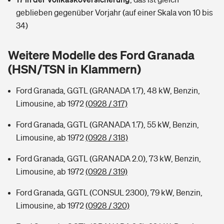
Sie haben Fragen?
geblieben gegenüber Vorjahr (auf einer Skala von 10 bis
Hochwasser-Check: Wie gefährdet ist Ihr Haus?
Private Cyberversicherung
34)
Rentenrechner: Wie viel Geld bekomme ich im Alter?
Wer versichert was: Jetzt Versicherer finden
Musikinstrumentenversicherung
Weitere Modelle des Ford Granada
(HSN/TSN in Klammern)
Sie haben Fragen?
Zur Übersicht
Ford Granada, GGTL (GRANADA 1.7), 48 kW, Benzin,
Limousine, ab 1972
(0928 / 317)
Tools
Ford Granada, GGTL (GRANADA 1.7), 55 kW, Benzin,
Limousine, ab 1972
(0928 / 318)
Kinderunfall-Check: Mehr Sicherheit für deine Kids
Ford Granada, GGTL (GRANADA 2.0), 73 kW, Benzin,
Typklassen: So ist Ihr Auto eingestuft
Limousine, ab 1972
(0928 / 319)
Ford Granada, GGTL (CONSUL 2300), 79 kW, Benzin,
Sie haben Fragen?
Limousine, ab 1972
(0928 / 320)