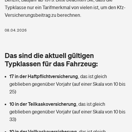
Berufshaftpflichtversicherung
Typklasse nur ein Tarifmerkmal von vielen ist, um den Kfz-
Rechts­schutz­ver­si­che­rung
Versicherungsbeitrag zu berechnen.
Photovoltaik
Private Krankenversicherung
Zur Übersicht
Fahrradversicherung
Wärmepumpen versichern
08.04.2026
Zahnzusatzversicherung
Unfallversicherung
Tools
Glasversicherung
Dread-Disease-Versicherung
Das sind die aktuell gültigen
Kinderunfall­ver­si­che­rung
Rentenrechner: Wie viel Geld bekomme ich im Alter?
Vermieterrrechtsschutz
Typklassen für das Fahrzeug:
Tierkrankenversicherung
Kinderinvalidität
17 in der Haftpflichtversicherung
,
das ist gleich
Wer versichert was: Jetzt Versicherer finden
Mietkautionsversicherung
Zur Übersicht
geblieben gegenüber Vorjahr (auf einer Skala von 10 bis
Reiseversicherung
25)
Sie haben Fragen?
Restkreditversicherung
Tools
Hundehalter-Haftpflicht
10 in der Teilkaskoversicherung
,
das ist gleich
Zur Übersicht
geblieben gegenüber Vorjahr (auf einer Skala von 10 bis
Pferdehalter-Haftpflicht
Wer versichert was: Jetzt Versicherer finden
33)
Tools
10 in der Vollkaskoversicherung
Handyversicherung
,
das ist gleich