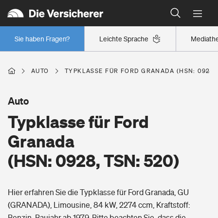
Typklassen: So ist Ihr Auto eingestuft
Wer versichert was: Jetzt Versicherer finden
Regionalklassen: So ist Ihre Region eingestuft
Sie haben Fragen?
Leichte Sprache
Mediath
Wer versichert was: Jetzt Versicherer finden
AUTO
TYPKLASSE FÜR FORD GRANADA (HSN: 0928, 
Beruf
Auto
Typklasse für Ford
Berufsunfähigkeitsversicherung
Wohnen
Granada
Erwerbsunfähigkeitsversicherung
(HSN: 0928, TSN: 520)
Wohngebäudeversicherung
Freizeit
Grundfähigkeitsversicherung
Hier erfahren Sie die Typklasse für Ford Granada, GU
Hausratversicherung
Arbeitsrechtsschutz
(GRANADA), Limousine, 84 kW, 2274 ccm, Kraftstoff:
Pri­vate Haft­pflicht­
Gesundheit
Benzin, Baujahr ab 1979. Bitte beachten Sie, dass die
Elementarversicherung