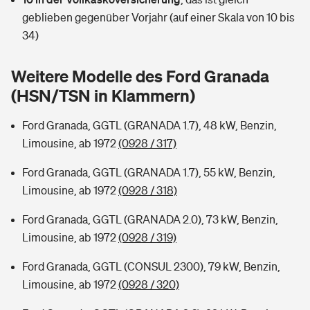
Sie haben Fragen?
geblieben gegenüber Vorjahr (auf einer Skala von 10 bis
Hochwasser-Check: Wie gefährdet ist Ihr Haus?
Private Cyberversicherung
34)
Rentenrechner: Wie viel Geld bekomme ich im Alter?
Wer versichert was: Jetzt Versicherer finden
Musikinstrumentenversicherung
Weitere Modelle des Ford Granada
(HSN/TSN in Klammern)
Sie haben Fragen?
Zur Übersicht
Ford Granada, GGTL (GRANADA 1.7), 48 kW, Benzin,
Limousine, ab 1972
(0928 / 317)
Tools
Ford Granada, GGTL (GRANADA 1.7), 55 kW, Benzin,
Limousine, ab 1972
(0928 / 318)
Kinderunfall-Check: Mehr Sicherheit für deine Kids
Ford Granada, GGTL (GRANADA 2.0), 73 kW, Benzin,
Typklassen: So ist Ihr Auto eingestuft
Limousine, ab 1972
(0928 / 319)
Ford Granada, GGTL (CONSUL 2300), 79 kW, Benzin,
Sie haben Fragen?
Limousine, ab 1972
(0928 / 320)