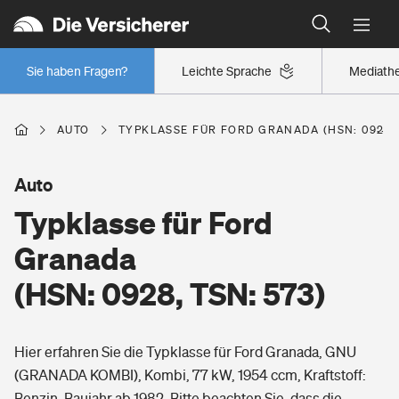
Typklassen: So ist Ihr Auto eingestuft
Wer versichert was: Jetzt Versicherer finden
Regionalklassen: So ist Ihre Region eingestuft
Sie haben Fragen?
Leichte Sprache
Mediath
Wer versichert was: Jetzt Versicherer finden
AUTO
TYPKLASSE FÜR FORD GRANADA (HSN: 0928, 
Beruf
Auto
Typklasse für Ford
Berufsunfähigkeitsversicherung
Wohnen
Granada
Erwerbsunfähigkeitsversicherung
(HSN: 0928, TSN: 573)
Wohngebäudeversicherung
Freizeit
Grundfähigkeitsversicherung
Hier erfahren Sie die Typklasse für Ford Granada, GNU
Hausratversicherung
Arbeitsrechtsschutz
(GRANADA KOMBI), Kombi, 77 kW, 1954 ccm, Kraftstoff:
Pri­vate Haft­pflicht­
Gesundheit
Benzin, Baujahr ab 1982. Bitte beachten Sie, dass die
Elementarversicherung