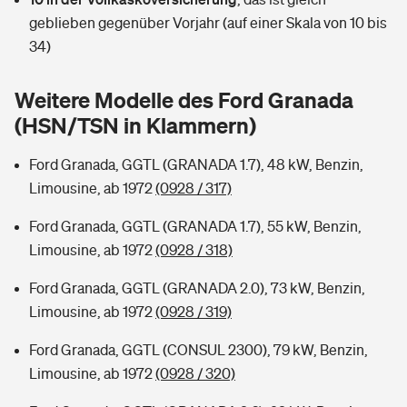
Sie haben Fragen?
geblieben gegenüber Vorjahr (auf einer Skala von 10 bis
Hochwasser-Check: Wie gefährdet ist Ihr Haus?
Private Cyberversicherung
34)
Rentenrechner: Wie viel Geld bekomme ich im Alter?
Wer versichert was: Jetzt Versicherer finden
Musikinstrumentenversicherung
Weitere Modelle des Ford Granada
(HSN/TSN in Klammern)
Sie haben Fragen?
Zur Übersicht
Ford Granada, GGTL (GRANADA 1.7), 48 kW, Benzin,
Limousine, ab 1972
(0928 / 317)
Tools
Ford Granada, GGTL (GRANADA 1.7), 55 kW, Benzin,
Limousine, ab 1972
(0928 / 318)
Kinderunfall-Check: Mehr Sicherheit für deine Kids
Ford Granada, GGTL (GRANADA 2.0), 73 kW, Benzin,
Typklassen: So ist Ihr Auto eingestuft
Limousine, ab 1972
(0928 / 319)
Ford Granada, GGTL (CONSUL 2300), 79 kW, Benzin,
Sie haben Fragen?
Limousine, ab 1972
(0928 / 320)