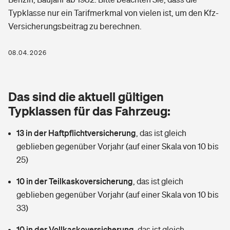
Berufshaftpflichtversicherung
Typklasse nur ein Tarifmerkmal von vielen ist, um den Kfz-
Rechts­schutz­ver­si­che­rung
Versicherungsbeitrag zu berechnen.
Photovoltaik
Private Krankenversicherung
Zur Übersicht
Fahrradversicherung
Wärmepumpen versichern
08.04.2026
Zahnzusatzversicherung
Unfallversicherung
Tools
Glasversicherung
Dread-Disease-Versicherung
Das sind die aktuell gültigen
Kinderunfall­ver­si­che­rung
Rentenrechner: Wie viel Geld bekomme ich im Alter?
Vermieterrrechtsschutz
Typklassen für das Fahrzeug:
Tierkrankenversicherung
Kinderinvalidität
13 in der Haftpflichtversicherung
,
das ist gleich
Wer versichert was: Jetzt Versicherer finden
Mietkautionsversicherung
Zur Übersicht
geblieben gegenüber Vorjahr (auf einer Skala von 10 bis
Reiseversicherung
25)
Sie haben Fragen?
Restkreditversicherung
Tools
Hundehalter-Haftpflicht
10 in der Teilkaskoversicherung
,
das ist gleich
Zur Übersicht
geblieben gegenüber Vorjahr (auf einer Skala von 10 bis
Pferdehalter-Haftpflicht
Wer versichert was: Jetzt Versicherer finden
33)
Tools
10 in der Vollkaskoversicherung
Handyversicherung
,
das ist gleich