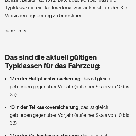
Berufshaftpflichtversicherung
Typklasse nur ein Tarifmerkmal von vielen ist, um den Kfz-
Rechts­schutz­ver­si­che­rung
Versicherungsbeitrag zu berechnen.
Photovoltaik
Private Krankenversicherung
Zur Übersicht
Fahrradversicherung
Wärmepumpen versichern
08.04.2026
Zahnzusatzversicherung
Unfallversicherung
Tools
Glasversicherung
Dread-Disease-Versicherung
Das sind die aktuell gültigen
Kinderunfall­ver­si­che­rung
Rentenrechner: Wie viel Geld bekomme ich im Alter?
Vermieterrrechtsschutz
Typklassen für das Fahrzeug:
Tierkrankenversicherung
Kinderinvalidität
17 in der Haftpflichtversicherung
,
das ist gleich
Wer versichert was: Jetzt Versicherer finden
Mietkautionsversicherung
Zur Übersicht
geblieben gegenüber Vorjahr (auf einer Skala von 10 bis
Reiseversicherung
25)
Sie haben Fragen?
Restkreditversicherung
Tools
Hundehalter-Haftpflicht
10 in der Teilkaskoversicherung
,
das ist gleich
Zur Übersicht
geblieben gegenüber Vorjahr (auf einer Skala von 10 bis
Pferdehalter-Haftpflicht
Wer versichert was: Jetzt Versicherer finden
33)
Tools
17 in der Vollkaskoversicherung
Handyversicherung
,
das ist gleich