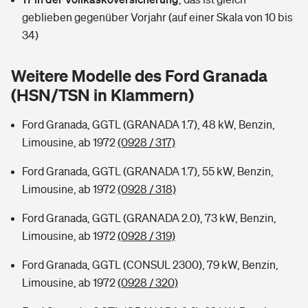
Sie haben Fragen?
geblieben gegenüber Vorjahr (auf einer Skala von 10 bis
Hochwasser-Check: Wie gefährdet ist Ihr Haus?
Private Cyberversicherung
34)
Rentenrechner: Wie viel Geld bekomme ich im Alter?
Wer versichert was: Jetzt Versicherer finden
Musikinstrumentenversicherung
Weitere Modelle des Ford Granada
(HSN/TSN in Klammern)
Sie haben Fragen?
Zur Übersicht
Ford Granada, GGTL (GRANADA 1.7), 48 kW, Benzin,
Limousine, ab 1972
(0928 / 317)
Tools
Ford Granada, GGTL (GRANADA 1.7), 55 kW, Benzin,
Limousine, ab 1972
(0928 / 318)
Kinderunfall-Check: Mehr Sicherheit für deine Kids
Ford Granada, GGTL (GRANADA 2.0), 73 kW, Benzin,
Typklassen: So ist Ihr Auto eingestuft
Limousine, ab 1972
(0928 / 319)
Ford Granada, GGTL (CONSUL 2300), 79 kW, Benzin,
Sie haben Fragen?
Limousine, ab 1972
(0928 / 320)