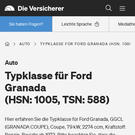
Typklassen: So ist Ihr Auto eingestuft
Wer versichert was: Jetzt Versicherer finden
Regionalklassen: So ist Ihre Region eingestuft
Sie haben Fragen?
Leichte Sprache
Mediath
Wer versichert was: Jetzt Versicherer finden
AUTO
TYPKLASSE FÜR FORD GRANADA (HSN: 1005, 
Beruf
Auto
Typklasse für Ford
Berufsunfähigkeitsversicherung
Wohnen
Granada
Erwerbsunfähigkeitsversicherung
(HSN: 1005, TSN: 588)
Wohngebäudeversicherung
Freizeit
Grundfähigkeitsversicherung
Hier erfahren Sie die Typklasse für Ford Granada, GGCL
Hausratversicherung
Arbeitsrechtsschutz
(GRANADA COUPE), Coupe, 79 kW, 2274 ccm, Kraftstoff:
Pri­vate Haft­pflicht­
Gesundheit
Benzin, Baujahr ab 1972. Bitte beachten Sie, dass die
Elementarversicherung