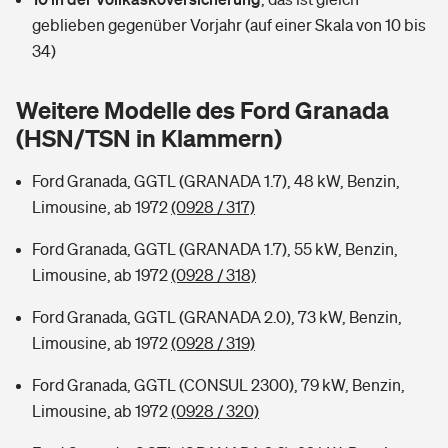
Sie haben Fragen?
geblieben gegenüber Vorjahr (auf einer Skala von 10 bis
Hochwasser-Check: Wie gefährdet ist Ihr Haus?
Private Cyberversicherung
34)
Rentenrechner: Wie viel Geld bekomme ich im Alter?
Wer versichert was: Jetzt Versicherer finden
Musikinstrumentenversicherung
Weitere Modelle des Ford Granada
(HSN/TSN in Klammern)
Sie haben Fragen?
Zur Übersicht
Ford Granada, GGTL (GRANADA 1.7), 48 kW, Benzin,
Limousine, ab 1972
(0928 / 317)
Tools
Ford Granada, GGTL (GRANADA 1.7), 55 kW, Benzin,
Limousine, ab 1972
(0928 / 318)
Kinderunfall-Check: Mehr Sicherheit für deine Kids
Ford Granada, GGTL (GRANADA 2.0), 73 kW, Benzin,
Typklassen: So ist Ihr Auto eingestuft
Limousine, ab 1972
(0928 / 319)
Ford Granada, GGTL (CONSUL 2300), 79 kW, Benzin,
Sie haben Fragen?
Limousine, ab 1972
(0928 / 320)