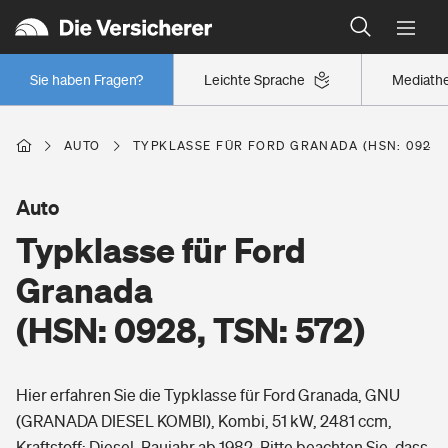
Typklassen: So ist Ihr Auto eingestuft
Wer versichert was: Jetzt Versicherer finden
Regionalklassen: So ist Ihre Region eingestuft
Sie haben Fragen?
Leichte Sprache
Mediath
Wer versichert was: Jetzt Versicherer finden
AUTO
TYPKLASSE FÜR FORD GRANADA (HSN: 0928, 
Beruf
Auto
Typklasse für Ford
Berufsunfähigkeitsversicherung
Wohnen
Granada
Erwerbsunfähigkeitsversicherung
(HSN: 0928, TSN: 572)
Wohngebäudeversicherung
Freizeit
Grundfähigkeitsversicherung
Hier erfahren Sie die Typklasse für Ford Granada, GNU
Hausratversicherung
Arbeitsrechtsschutz
(GRANADA DIESEL KOMBI), Kombi, 51 kW, 2481 ccm,
Pri­vate Haft­pflicht­
Gesundheit
Kraftstoff: Diesel, Baujahr ab 1982. Bitte beachten Sie, dass
Elementarversicherung