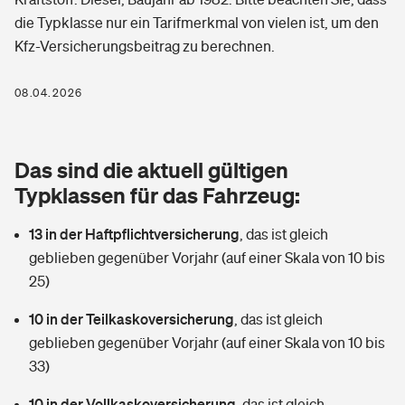
Berufshaftpflichtversicherung
die Typklasse nur ein Tarifmerkmal von vielen ist, um den
Rechts­schutz­ver­si­che­rung
Kfz-Versicherungsbeitrag zu berechnen.
Photovoltaik
Private Krankenversicherung
Zur Übersicht
Fahrradversicherung
Wärmepumpen versichern
08.04.2026
Zahnzusatzversicherung
Unfallversicherung
Tools
Glasversicherung
Dread-Disease-Versicherung
Das sind die aktuell gültigen
Kinderunfall­ver­si­che­rung
Rentenrechner: Wie viel Geld bekomme ich im Alter?
Vermieterrrechtsschutz
Typklassen für das Fahrzeug:
Tierkrankenversicherung
Kinderinvalidität
13 in der Haftpflichtversicherung
,
das ist gleich
Wer versichert was: Jetzt Versicherer finden
Mietkautionsversicherung
Zur Übersicht
geblieben gegenüber Vorjahr (auf einer Skala von 10 bis
Reiseversicherung
25)
Sie haben Fragen?
Restkreditversicherung
Tools
Hundehalter-Haftpflicht
10 in der Teilkaskoversicherung
,
das ist gleich
Zur Übersicht
geblieben gegenüber Vorjahr (auf einer Skala von 10 bis
Pferdehalter-Haftpflicht
Wer versichert was: Jetzt Versicherer finden
33)
Tools
10 in der Vollkaskoversicherung
Handyversicherung
,
das ist gleich