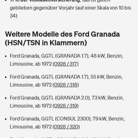
Sie haben Fragen?
geblieben gegenüber Vorjahr (auf einer Skala von 10 bis
Hochwasser-Check: Wie gefährdet ist Ihr Haus?
Private Cyberversicherung
34)
Rentenrechner: Wie viel Geld bekomme ich im Alter?
Wer versichert was: Jetzt Versicherer finden
Musikinstrumentenversicherung
Weitere Modelle des Ford Granada
(HSN/TSN in Klammern)
Sie haben Fragen?
Zur Übersicht
Ford Granada, GGTL (GRANADA 1.7), 48 kW, Benzin,
Limousine, ab 1972
(0928 / 317)
Tools
Ford Granada, GGTL (GRANADA 1.7), 55 kW, Benzin,
Limousine, ab 1972
(0928 / 318)
Kinderunfall-Check: Mehr Sicherheit für deine Kids
Ford Granada, GGTL (GRANADA 2.0), 73 kW, Benzin,
Typklassen: So ist Ihr Auto eingestuft
Limousine, ab 1972
(0928 / 319)
Ford Granada, GGTL (CONSUL 2300), 79 kW, Benzin,
Sie haben Fragen?
Limousine, ab 1972
(0928 / 320)