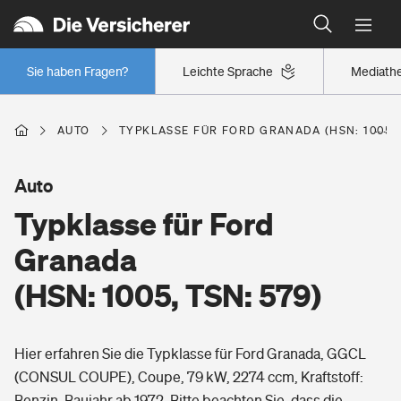
Typklassen: So ist Ihr Auto eingestuft
Wer versichert was: Jetzt Versicherer finden
Regionalklassen: So ist Ihre Region eingestuft
Sie haben Fragen?
Leichte Sprache
Mediath
Wer versichert was: Jetzt Versicherer finden
AUTO
TYPKLASSE FÜR FORD GRANADA (HSN: 1005, 
Beruf
Auto
Typklasse für Ford
Berufsunfähigkeitsversicherung
Wohnen
Granada
Erwerbsunfähigkeitsversicherung
(HSN: 1005, TSN: 579)
Wohngebäudeversicherung
Freizeit
Grundfähigkeitsversicherung
Hier erfahren Sie die Typklasse für Ford Granada, GGCL
Hausratversicherung
Arbeitsrechtsschutz
(CONSUL COUPE), Coupe, 79 kW, 2274 ccm, Kraftstoff:
Pri­vate Haft­pflicht­
Gesundheit
Benzin, Baujahr ab 1972. Bitte beachten Sie, dass die
Elementarversicherung