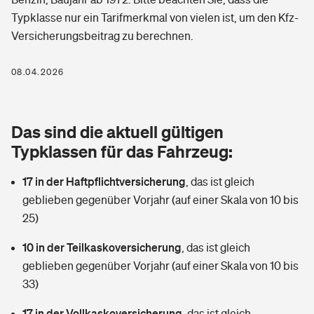
Berufshaftpflichtversicherung
Typklasse nur ein Tarifmerkmal von vielen ist, um den Kfz-
Rechts­schutz­ver­si­che­rung
Versicherungsbeitrag zu berechnen.
Photovoltaik
Private Krankenversicherung
Zur Übersicht
Fahrradversicherung
Wärmepumpen versichern
08.04.2026
Zahnzusatzversicherung
Unfallversicherung
Tools
Glasversicherung
Dread-Disease-Versicherung
Das sind die aktuell gültigen
Kinderunfall­ver­si­che­rung
Rentenrechner: Wie viel Geld bekomme ich im Alter?
Vermieterrrechtsschutz
Typklassen für das Fahrzeug:
Tierkrankenversicherung
Kinderinvalidität
17 in der Haftpflichtversicherung
,
das ist gleich
Wer versichert was: Jetzt Versicherer finden
Mietkautionsversicherung
Zur Übersicht
geblieben gegenüber Vorjahr (auf einer Skala von 10 bis
Reiseversicherung
25)
Sie haben Fragen?
Restkreditversicherung
Tools
Hundehalter-Haftpflicht
10 in der Teilkaskoversicherung
,
das ist gleich
Zur Übersicht
geblieben gegenüber Vorjahr (auf einer Skala von 10 bis
Pferdehalter-Haftpflicht
Wer versichert was: Jetzt Versicherer finden
33)
Tools
17 in der Vollkaskoversicherung
Handyversicherung
,
das ist gleich