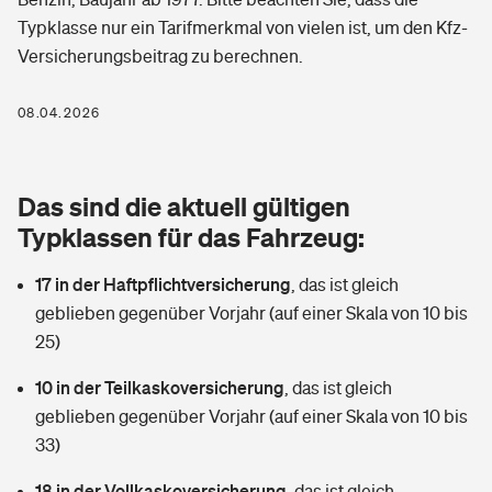
Berufshaftpflichtversicherung
Typklasse nur ein Tarifmerkmal von vielen ist, um den Kfz-
Rechts­schutz­ver­si­che­rung
Versicherungsbeitrag zu berechnen.
Photovoltaik
Private Krankenversicherung
Zur Übersicht
Fahrradversicherung
Wärmepumpen versichern
08.04.2026
Zahnzusatzversicherung
Unfallversicherung
Tools
Glasversicherung
Dread-Disease-Versicherung
Das sind die aktuell gültigen
Kinderunfall­ver­si­che­rung
Rentenrechner: Wie viel Geld bekomme ich im Alter?
Vermieterrrechtsschutz
Typklassen für das Fahrzeug:
Tierkrankenversicherung
Kinderinvalidität
17 in der Haftpflichtversicherung
,
das ist gleich
Wer versichert was: Jetzt Versicherer finden
Mietkautionsversicherung
Zur Übersicht
geblieben gegenüber Vorjahr (auf einer Skala von 10 bis
Reiseversicherung
25)
Sie haben Fragen?
Restkreditversicherung
Tools
Hundehalter-Haftpflicht
10 in der Teilkaskoversicherung
,
das ist gleich
Zur Übersicht
geblieben gegenüber Vorjahr (auf einer Skala von 10 bis
Pferdehalter-Haftpflicht
Wer versichert was: Jetzt Versicherer finden
33)
Tools
18 in der Vollkaskoversicherung
Handyversicherung
,
das ist gleich