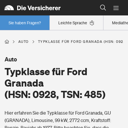
Typklassen: So ist Ihr Auto eingestuft
Wer versichert was: Jetzt Versicherer finden
Regionalklassen: So ist Ihre Region eingestuft
Sie haben Fragen?
Leichte Sprache
Mediath
Wer versichert was: Jetzt Versicherer finden
AUTO
TYPKLASSE FÜR FORD GRANADA (HSN: 0928, 
Beruf
Auto
Typklasse für Ford
Berufsunfähigkeitsversicherung
Wohnen
Granada
Erwerbsunfähigkeitsversicherung
(HSN: 0928, TSN: 485)
Wohngebäudeversicherung
Freizeit
Grundfähigkeitsversicherung
Hier erfahren Sie die Typklasse für Ford Granada, GU
Hausratversicherung
Arbeitsrechtsschutz
(GRANADA), Limousine, 99 kW, 2772 ccm, Kraftstoff:
Pri­vate Haft­pflicht­
Gesundheit
Benzin, Baujahr ab 1977. Bitte beachten Sie, dass die
Elementarversicherung