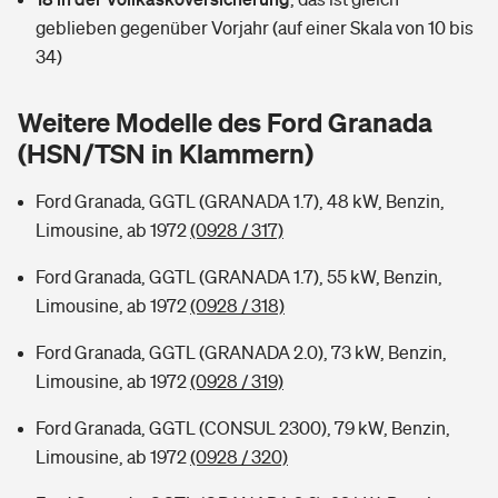
Sie haben Fragen?
geblieben gegenüber Vorjahr (auf einer Skala von 10 bis
Hochwasser-Check: Wie gefährdet ist Ihr Haus?
Private Cyberversicherung
34)
Rentenrechner: Wie viel Geld bekomme ich im Alter?
Wer versichert was: Jetzt Versicherer finden
Musikinstrumentenversicherung
Weitere Modelle des Ford Granada
(HSN/TSN in Klammern)
Sie haben Fragen?
Zur Übersicht
Ford Granada, GGTL (GRANADA 1.7), 48 kW, Benzin,
Limousine, ab 1972
(0928 / 317)
Tools
Ford Granada, GGTL (GRANADA 1.7), 55 kW, Benzin,
Limousine, ab 1972
(0928 / 318)
Kinderunfall-Check: Mehr Sicherheit für deine Kids
Ford Granada, GGTL (GRANADA 2.0), 73 kW, Benzin,
Typklassen: So ist Ihr Auto eingestuft
Limousine, ab 1972
(0928 / 319)
Ford Granada, GGTL (CONSUL 2300), 79 kW, Benzin,
Sie haben Fragen?
Limousine, ab 1972
(0928 / 320)