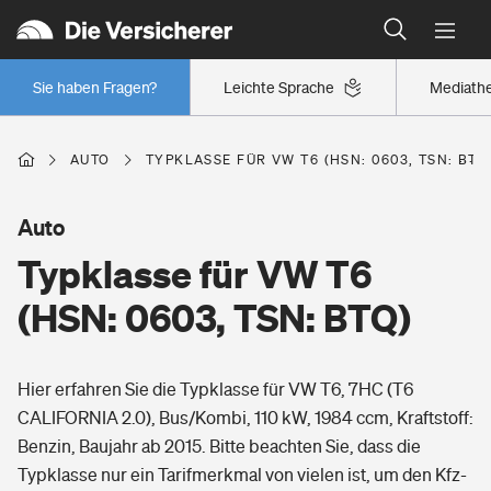
Typklassen: So ist Ihr Auto eingestuft
Wer versichert was: Jetzt Versicherer finden
Regionalklassen: So ist Ihre Region eingestuft
Sie haben Fragen?
Leichte Sprache
Mediath
Wer versichert was: Jetzt Versicherer finden
AUTO
TYPKLASSE FÜR VW T6 (HSN: 0603, TSN: BTQ
Beruf
Auto
Typklasse für VW T6
Berufsunfähigkeitsversicherung
Wohnen
(HSN: 0603, TSN: BTQ)
Erwerbsunfähigkeitsversicherung
Wohngebäudeversicherung
Hier erfahren Sie die Typklasse für VW T6, 7HC (T6
Freizeit
Grundfähigkeitsversicherung
CALIFORNIA 2.0), Bus/Kombi, 110 kW, 1984 ccm, Kraftstoff:
Hausratversicherung
Benzin, Baujahr ab 2015. Bitte beachten Sie, dass die
Arbeitsrechtsschutz
Pri­vate Haft­pflicht­
Typklasse nur ein Tarifmerkmal von vielen ist, um den Kfz-
Gesundheit
Elementarversicherung