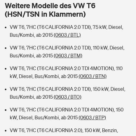
Sie haben Fragen?
Weitere Modelle des VW T6
(HSN/TSN in Klammern)
Hochwasser-Check: Wie gefährdet ist Ihr Haus?
Private Cyberversicherung
Rentenrechner: Wie viel Geld bekomme ich im Alter?
VW T6, 7HC (T6 CALIFORNIA 2.0 TDI), 75 kW, Diesel,
Wer versichert was: Jetzt Versicherer finden
Musikinstrumentenversicherung
Bus/Kombi, ab 2015
(0603 / BTL)
Sie haben Fragen?
Zur Übersicht
VW T6, 7HC (T6 CALIFORNIA 2.0 TDI), 110 kW, Diesel,
Bus/Kombi, ab 2015
(0603 / BTM)
Tools
VW T6, 7HC (T6 CALIFORNIA 2.0 TDI 4MOTION), 110
kW, Diesel, Bus/Kombi, ab 2015
(0603 / BTN)
Kinderunfall-Check: Mehr Sicherheit für deine Kids
VW T6, 7HC (T6 CALIFORNIA 2.0 TDI), 150 kW, Diesel,
Bus/Kombi, ab 2015
(0603 / BTO)
Typklassen: So ist Ihr Auto eingestuft
VW T6, 7HC (T6 CALIFORNIA 2.0 TDI 4MOTION), 150
kW, Diesel, Bus/Kombi, ab 2015
(0603 / BTP)
Sie haben Fragen?
VW T6, 7HC (T6 CALIFORNIA 2.0), 150 kW, Benzin,