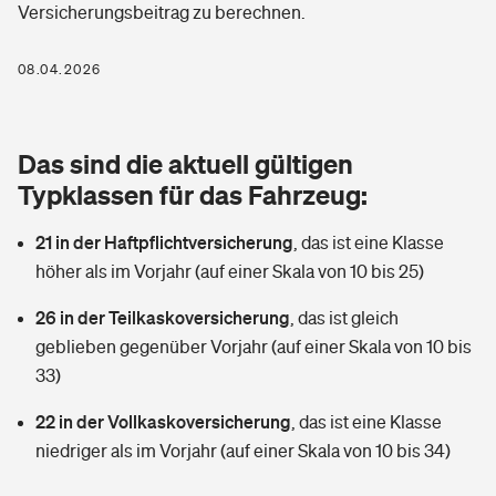
Versicherungsbeitrag zu berechnen.
Berufshaftpflichtversicherung
Rechts­schutz­ver­si­che­rung
Photovoltaik
Private Krankenversicherung
08.04.2026
Zur Übersicht
Fahrradversicherung
Wärmepumpen versichern
Zahnzusatzversicherung
Unfallversicherung
Tools
Das sind die aktuell gültigen
Glasversicherung
Dread-Disease-Versicherung
Typklassen für das Fahrzeug:
Kinderunfall­ver­si­che­rung
Rentenrechner: Wie viel Geld bekomme ich im Alter?
Vermieterrrechtsschutz
Tierkrankenversicherung
21 in der Haftpflichtversicherung
,
das ist eine Klasse
Kinderinvalidität
höher als im Vorjahr (auf einer Skala von 10 bis 25)
Wer versichert was: Jetzt Versicherer finden
Mietkautionsversicherung
Zur Übersicht
26 in der Teilkaskoversicherung
,
das ist gleich
Reiseversicherung
Sie haben Fragen?
Restkreditversicherung
geblieben gegenüber Vorjahr (auf einer Skala von 10 bis
Tools
33)
Hundehalter-Haftpflicht
Zur Übersicht
22 in der Vollkaskoversicherung
,
das ist eine Klasse
Pferdehalter-Haftpflicht
Wer versichert was: Jetzt Versicherer finden
niedriger als im Vorjahr (auf einer Skala von 10 bis 34)
Tools
Handyversicherung