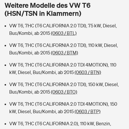
Sie haben Fragen?
Weitere Modelle des VW T6
(HSN/TSN in Klammern)
Hochwasser-Check: Wie gefährdet ist Ihr Haus?
Private Cyberversicherung
Rentenrechner: Wie viel Geld bekomme ich im Alter?
VW T6, 7HC (T6 CALIFORNIA 2.0 TDI), 75 kW, Diesel,
Wer versichert was: Jetzt Versicherer finden
Musikinstrumentenversicherung
Bus/Kombi, ab 2015
(0603 / BTL)
Sie haben Fragen?
Zur Übersicht
VW T6, 7HC (T6 CALIFORNIA 2.0 TDI), 110 kW, Diesel,
Bus/Kombi, ab 2015
(0603 / BTM)
Tools
VW T6, 7HC (T6 CALIFORNIA 2.0 TDI 4MOTION), 110
kW, Diesel, Bus/Kombi, ab 2015
(0603 / BTN)
Kinderunfall-Check: Mehr Sicherheit für deine Kids
VW T6, 7HC (T6 CALIFORNIA 2.0 TDI), 150 kW, Diesel,
Bus/Kombi, ab 2015
(0603 / BTO)
Typklassen: So ist Ihr Auto eingestuft
VW T6, 7HC (T6 CALIFORNIA 2.0 TDI 4MOTION), 150
kW, Diesel, Bus/Kombi, ab 2015
(0603 / BTP)
Sie haben Fragen?
VW T6, 7HC (T6 CALIFORNIA 2.0), 110 kW, Benzin,