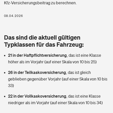
Kfz-Versicherungsbeitrag zu berechnen.
Berufshaftpflichtversicherung
Rechts­schutz­ver­si­che­rung
Photovoltaik
Private Krankenversicherung
08.04.2026
Zur Übersicht
Fahrradversicherung
Wärmepumpen versichern
Zahnzusatzversicherung
Unfallversicherung
Tools
Das sind die aktuell gültigen
Glasversicherung
Dread-Disease-Versicherung
Typklassen für das Fahrzeug:
Kinderunfall­ver­si­che­rung
Rentenrechner: Wie viel Geld bekomme ich im Alter?
Vermieterrrechtsschutz
Tierkrankenversicherung
21 in der Haftpflichtversicherung
,
das ist eine Klasse
Kinderinvalidität
höher als im Vorjahr (auf einer Skala von 10 bis 25)
Wer versichert was: Jetzt Versicherer finden
Mietkautionsversicherung
Zur Übersicht
26 in der Teilkaskoversicherung
,
das ist gleich
Reiseversicherung
Sie haben Fragen?
Restkreditversicherung
geblieben gegenüber Vorjahr (auf einer Skala von 10 bis
Tools
33)
Hundehalter-Haftpflicht
Zur Übersicht
22 in der Vollkaskoversicherung
,
das ist eine Klasse
Pferdehalter-Haftpflicht
Wer versichert was: Jetzt Versicherer finden
niedriger als im Vorjahr (auf einer Skala von 10 bis 34)
Tools
Handyversicherung