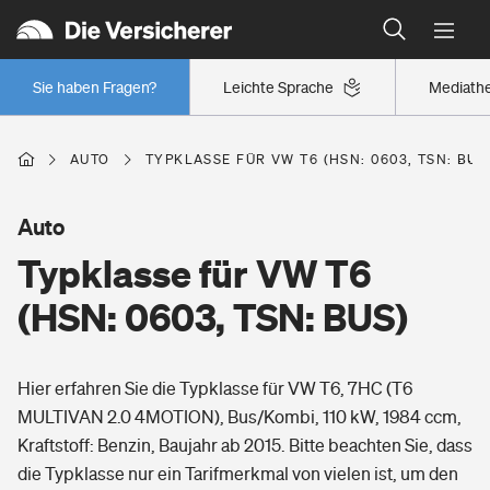
Typklassen: So ist Ihr Auto eingestuft
Wer versichert was: Jetzt Versicherer finden
Regionalklassen: So ist Ihre Region eingestuft
Sie haben Fragen?
Leichte Sprache
Mediath
Wer versichert was: Jetzt Versicherer finden
AUTO
TYPKLASSE FÜR VW T6 (HSN: 0603, TSN: BUS
Beruf
Auto
Typklasse für VW T6
Berufsunfähigkeitsversicherung
Wohnen
(HSN: 0603, TSN: BUS)
Erwerbsunfähigkeitsversicherung
Wohngebäudeversicherung
Hier erfahren Sie die Typklasse für VW T6, 7HC (T6
Freizeit
Grundfähigkeitsversicherung
MULTIVAN 2.0 4MOTION), Bus/Kombi, 110 kW, 1984 ccm,
Hausratversicherung
Kraftstoff: Benzin, Baujahr ab 2015. Bitte beachten Sie, dass
Arbeitsrechtsschutz
Pri­vate Haft­pflicht­
die Typklasse nur ein Tarifmerkmal von vielen ist, um den
Gesundheit
Elementarversicherung