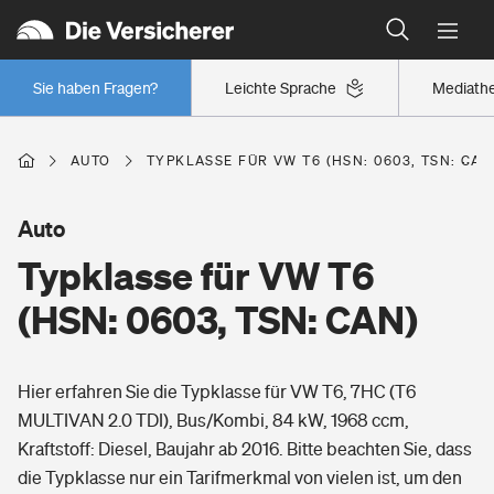
Typklassen: So ist Ihr Auto eingestuft
Wer versichert was: Jetzt Versicherer finden
Regionalklassen: So ist Ihre Region eingestuft
Sie haben Fragen?
Leichte Sprache
Mediath
Wer versichert was: Jetzt Versicherer finden
AUTO
TYPKLASSE FÜR VW T6 (HSN: 0603, TSN: CAN
Beruf
Auto
Typklasse für VW T6
Berufsunfähigkeitsversicherung
Wohnen
(HSN: 0603, TSN: CAN)
Erwerbsunfähigkeitsversicherung
Wohngebäudeversicherung
Hier erfahren Sie die Typklasse für VW T6, 7HC (T6
Freizeit
Grundfähigkeitsversicherung
MULTIVAN 2.0 TDI), Bus/Kombi, 84 kW, 1968 ccm,
Hausratversicherung
Kraftstoff: Diesel, Baujahr ab 2016. Bitte beachten Sie, dass
Arbeitsrechtsschutz
Pri­vate Haft­pflicht­
die Typklasse nur ein Tarifmerkmal von vielen ist, um den
Gesundheit
Elementarversicherung