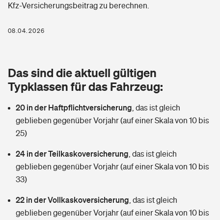
Kfz-Versicherungsbeitrag zu berechnen.
Berufshaftpflichtversicherung
Rechts­schutz­ver­si­che­rung
Photovoltaik
Private Krankenversicherung
08.04.2026
Zur Übersicht
Fahrradversicherung
Wärmepumpen versichern
Zahnzusatzversicherung
Unfallversicherung
Tools
Das sind die aktuell gültigen
Glasversicherung
Dread-Disease-Versicherung
Typklassen für das Fahrzeug:
Kinderunfall­ver­si­che­rung
Rentenrechner: Wie viel Geld bekomme ich im Alter?
Vermieterrrechtsschutz
Tierkrankenversicherung
20 in der Haftpflichtversicherung
,
das ist gleich
Kinderinvalidität
geblieben gegenüber Vorjahr (auf einer Skala von 10 bis
Wer versichert was: Jetzt Versicherer finden
Mietkautionsversicherung
Zur Übersicht
25)
Reiseversicherung
Sie haben Fragen?
Restkreditversicherung
24 in der Teilkaskoversicherung
,
das ist gleich
Tools
geblieben gegenüber Vorjahr (auf einer Skala von 10 bis
Hundehalter-Haftpflicht
Zur Übersicht
33)
Pferdehalter-Haftpflicht
Wer versichert was: Jetzt Versicherer finden
22 in der Vollkaskoversicherung
,
das ist gleich
Tools
geblieben gegenüber Vorjahr (auf einer Skala von 10 bis
Handyversicherung