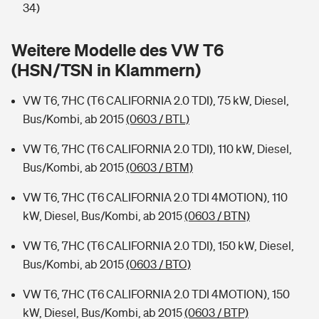
Sie haben Fragen?
34)
Hochwasser-Check: Wie gefährdet ist Ihr Haus?
Private Cyberversicherung
Rentenrechner: Wie viel Geld bekomme ich im Alter?
Weitere Modelle des VW T6
(HSN/TSN in Klammern)
Wer versichert was: Jetzt Versicherer finden
Musikinstrumentenversicherung
VW T6, 7HC (T6 CALIFORNIA 2.0 TDI), 75 kW, Diesel,
Sie haben Fragen?
Zur Übersicht
Bus/Kombi, ab 2015
(0603 / BTL)
VW T6, 7HC (T6 CALIFORNIA 2.0 TDI), 110 kW, Diesel,
Tools
Bus/Kombi, ab 2015
(0603 / BTM)
VW T6, 7HC (T6 CALIFORNIA 2.0 TDI 4MOTION), 110
Kinderunfall-Check: Mehr Sicherheit für deine Kids
kW, Diesel, Bus/Kombi, ab 2015
(0603 / BTN)
Typklassen: So ist Ihr Auto eingestuft
VW T6, 7HC (T6 CALIFORNIA 2.0 TDI), 150 kW, Diesel,
Bus/Kombi, ab 2015
(0603 / BTO)
Sie haben Fragen?
VW T6, 7HC (T6 CALIFORNIA 2.0 TDI 4MOTION), 150
kW, Diesel, Bus/Kombi, ab 2015
(0603 / BTP)