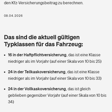
den Kfz-Versicherungsbeitrag zu berechnen.
Berufshaftpflichtversicherung
Rechts­schutz­ver­si­che­rung
Photovoltaik
Private Krankenversicherung
08.04.2026
Zur Übersicht
Fahrradversicherung
Wärmepumpen versichern
Zahnzusatzversicherung
Unfallversicherung
Tools
Das sind die aktuell gültigen
Glasversicherung
Dread-Disease-Versicherung
Typklassen für das Fahrzeug:
Kinderunfall­ver­si­che­rung
Rentenrechner: Wie viel Geld bekomme ich im Alter?
Vermieterrrechtsschutz
Tierkrankenversicherung
16 in der Haftpflichtversicherung
,
das ist eine Klasse
Kinderinvalidität
niedriger als im Vorjahr (auf einer Skala von 10 bis 25)
Wer versichert was: Jetzt Versicherer finden
Mietkautionsversicherung
Zur Übersicht
24 in der Teilkaskoversicherung
,
das ist eine Klasse
Reiseversicherung
Sie haben Fragen?
Restkreditversicherung
niedriger als im Vorjahr (auf einer Skala von 10 bis 33)
Tools
Hundehalter-Haftpflicht
24 in der Vollkaskoversicherung
,
das ist gleich
Zur Übersicht
geblieben gegenüber Vorjahr (auf einer Skala von 10 bis
Pferdehalter-Haftpflicht
Wer versichert was: Jetzt Versicherer finden
34)
Tools
Handyversicherung