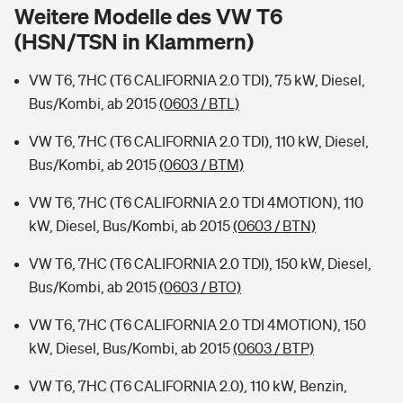
Sie haben Fragen?
Weitere Modelle des VW T6
(HSN/TSN in Klammern)
Hochwasser-Check: Wie gefährdet ist Ihr Haus?
Private Cyberversicherung
Rentenrechner: Wie viel Geld bekomme ich im Alter?
VW T6, 7HC (T6 CALIFORNIA 2.0 TDI), 75 kW, Diesel,
Wer versichert was: Jetzt Versicherer finden
Musikinstrumentenversicherung
Bus/Kombi, ab 2015
(0603 / BTL)
Sie haben Fragen?
Zur Übersicht
VW T6, 7HC (T6 CALIFORNIA 2.0 TDI), 110 kW, Diesel,
Bus/Kombi, ab 2015
(0603 / BTM)
Tools
VW T6, 7HC (T6 CALIFORNIA 2.0 TDI 4MOTION), 110
kW, Diesel, Bus/Kombi, ab 2015
(0603 / BTN)
Kinderunfall-Check: Mehr Sicherheit für deine Kids
VW T6, 7HC (T6 CALIFORNIA 2.0 TDI), 150 kW, Diesel,
Bus/Kombi, ab 2015
(0603 / BTO)
Typklassen: So ist Ihr Auto eingestuft
VW T6, 7HC (T6 CALIFORNIA 2.0 TDI 4MOTION), 150
kW, Diesel, Bus/Kombi, ab 2015
(0603 / BTP)
Sie haben Fragen?
VW T6, 7HC (T6 CALIFORNIA 2.0), 110 kW, Benzin,