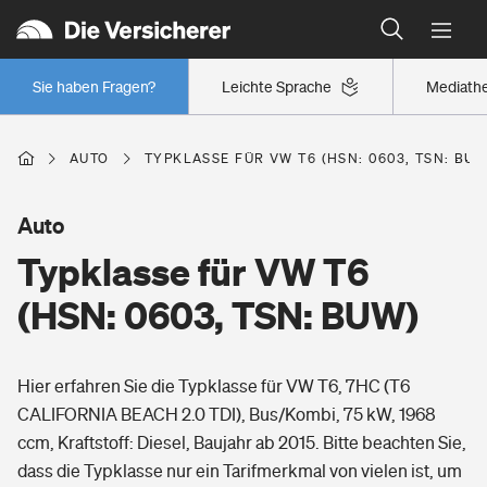
Typklassen: So ist Ihr Auto eingestuft
Wer versichert was: Jetzt Versicherer finden
Regionalklassen: So ist Ihre Region eingestuft
Sie haben Fragen?
Leichte Sprache
Mediath
Wer versichert was: Jetzt Versicherer finden
AUTO
TYPKLASSE FÜR VW T6 (HSN: 0603, TSN: BUW
Beruf
Auto
Typklasse für VW T6
Berufsunfähigkeitsversicherung
Wohnen
(HSN: 0603, TSN: BUW)
Erwerbsunfähigkeitsversicherung
Wohngebäudeversicherung
Hier erfahren Sie die Typklasse für VW T6, 7HC (T6
Freizeit
Grundfähigkeitsversicherung
CALIFORNIA BEACH 2.0 TDI), Bus/Kombi, 75 kW, 1968
Hausratversicherung
ccm, Kraftstoff: Diesel, Baujahr ab 2015. Bitte beachten Sie,
Arbeitsrechtsschutz
Pri­vate Haft­pflicht­
dass die Typklasse nur ein Tarifmerkmal von vielen ist, um
Gesundheit
Elementarversicherung