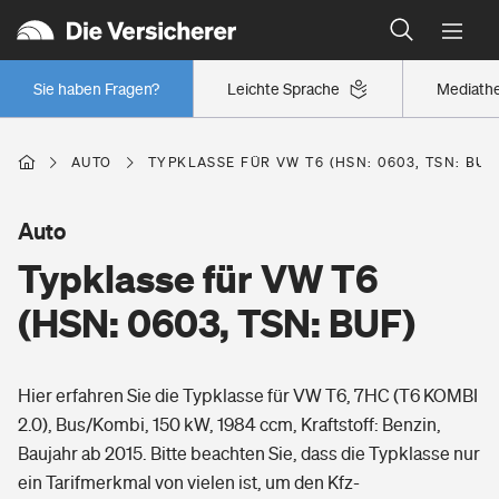
Typklassen: So ist Ihr Auto eingestuft
Wer versichert was: Jetzt Versicherer finden
Regionalklassen: So ist Ihre Region eingestuft
Sie haben Fragen?
Leichte Sprache
Mediath
Wer versichert was: Jetzt Versicherer finden
AUTO
TYPKLASSE FÜR VW T6 (HSN: 0603, TSN: BUF
Beruf
Auto
Typklasse für VW T6
Berufsunfähigkeitsversicherung
Wohnen
(HSN: 0603, TSN: BUF)
Erwerbsunfähigkeitsversicherung
Wohngebäudeversicherung
Hier erfahren Sie die Typklasse für VW T6, 7HC (T6 KOMBI
Freizeit
Grundfähigkeitsversicherung
2.0), Bus/Kombi, 150 kW, 1984 ccm, Kraftstoff: Benzin,
Hausratversicherung
Baujahr ab 2015. Bitte beachten Sie, dass die Typklasse nur
Arbeitsrechtsschutz
Pri­vate Haft­pflicht­
ein Tarifmerkmal von vielen ist, um den Kfz-
Gesundheit
Elementarversicherung