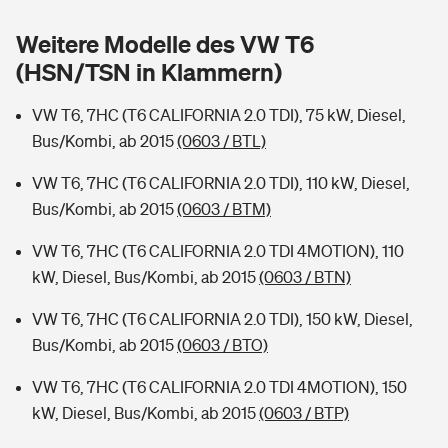
Sie haben Fragen?
Weitere Modelle des VW T6
Hochwasser-Check: Wie gefährdet ist Ihr Haus?
Private Cyberversicherung
Rentenrechner: Wie viel Geld bekomme ich im Alter?
(HSN/TSN in Klammern)
Wer versichert was: Jetzt Versicherer finden
Musikinstrumentenversicherung
VW T6, 7HC (T6 CALIFORNIA 2.0 TDI), 75 kW, Diesel,
Bus/Kombi, ab 2015
(0603 / BTL)
Sie haben Fragen?
Zur Übersicht
VW T6, 7HC (T6 CALIFORNIA 2.0 TDI), 110 kW, Diesel,
Bus/Kombi, ab 2015
(0603 / BTM)
Tools
VW T6, 7HC (T6 CALIFORNIA 2.0 TDI 4MOTION), 110
kW, Diesel, Bus/Kombi, ab 2015
(0603 / BTN)
Kinderunfall-Check: Mehr Sicherheit für deine Kids
VW T6, 7HC (T6 CALIFORNIA 2.0 TDI), 150 kW, Diesel,
Typklassen: So ist Ihr Auto eingestuft
Bus/Kombi, ab 2015
(0603 / BTO)
VW T6, 7HC (T6 CALIFORNIA 2.0 TDI 4MOTION), 150
Sie haben Fragen?
kW, Diesel, Bus/Kombi, ab 2015
(0603 / BTP)