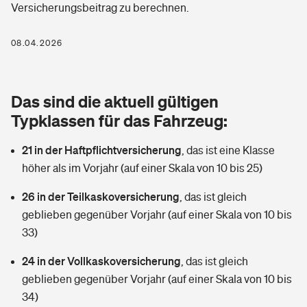
Versicherungsbeitrag zu berechnen.
Berufshaftpflichtversicherung
Rechts­schutz­ver­si­che­rung
Photovoltaik
Private Krankenversicherung
08.04.2026
Zur Übersicht
Fahrradversicherung
Wärmepumpen versichern
Zahnzusatzversicherung
Unfallversicherung
Tools
Das sind die aktuell gültigen
Glasversicherung
Dread-Disease-Versicherung
Typklassen für das Fahrzeug:
Kinderunfall­ver­si­che­rung
Rentenrechner: Wie viel Geld bekomme ich im Alter?
Vermieterrrechtsschutz
Tierkrankenversicherung
21 in der Haftpflichtversicherung
,
das ist eine Klasse
Kinderinvalidität
höher als im Vorjahr (auf einer Skala von 10 bis 25)
Wer versichert was: Jetzt Versicherer finden
Mietkautionsversicherung
Zur Übersicht
26 in der Teilkaskoversicherung
,
das ist gleich
Reiseversicherung
Sie haben Fragen?
Restkreditversicherung
geblieben gegenüber Vorjahr (auf einer Skala von 10 bis
Tools
33)
Hundehalter-Haftpflicht
Zur Übersicht
24 in der Vollkaskoversicherung
,
das ist gleich
Pferdehalter-Haftpflicht
Wer versichert was: Jetzt Versicherer finden
geblieben gegenüber Vorjahr (auf einer Skala von 10 bis
Tools
34)
Handyversicherung