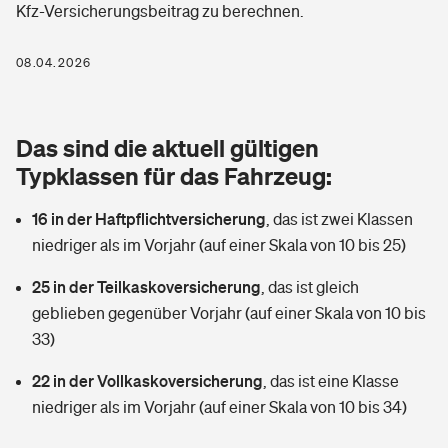
Kfz-Versicherungsbeitrag zu berechnen.
Berufshaftpflichtversicherung
Rechts­schutz­ver­si­che­rung
Photovoltaik
Private Krankenversicherung
08.04.2026
Zur Übersicht
Fahrradversicherung
Wärmepumpen versichern
Zahnzusatzversicherung
Unfallversicherung
Tools
Das sind die aktuell gültigen
Glasversicherung
Dread-Disease-Versicherung
Typklassen für das Fahrzeug:
Kinderunfall­ver­si­che­rung
Rentenrechner: Wie viel Geld bekomme ich im Alter?
Vermieterrrechtsschutz
Tierkrankenversicherung
16 in der Haftpflichtversicherung
,
das ist zwei Klassen
Kinderinvalidität
niedriger als im Vorjahr (auf einer Skala von 10 bis 25)
Wer versichert was: Jetzt Versicherer finden
Mietkautionsversicherung
Zur Übersicht
25 in der Teilkaskoversicherung
,
das ist gleich
Reiseversicherung
Sie haben Fragen?
Restkreditversicherung
geblieben gegenüber Vorjahr (auf einer Skala von 10 bis
Tools
33)
Hundehalter-Haftpflicht
Zur Übersicht
22 in der Vollkaskoversicherung
,
das ist eine Klasse
Pferdehalter-Haftpflicht
Wer versichert was: Jetzt Versicherer finden
niedriger als im Vorjahr (auf einer Skala von 10 bis 34)
Tools
Handyversicherung