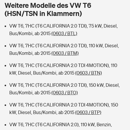
Sie haben Fragen?
Weitere Modelle des VW T6
(HSN/TSN in Klammern)
Hochwasser-Check: Wie gefährdet ist Ihr Haus?
Private Cyberversicherung
Rentenrechner: Wie viel Geld bekomme ich im Alter?
VW T6, 7HC (T6 CALIFORNIA 2.0 TDI), 75 kW, Diesel,
Wer versichert was: Jetzt Versicherer finden
Musikinstrumentenversicherung
Bus/Kombi, ab 2015
(0603 / BTL)
Sie haben Fragen?
Zur Übersicht
VW T6, 7HC (T6 CALIFORNIA 2.0 TDI), 110 kW, Diesel,
Bus/Kombi, ab 2015
(0603 / BTM)
Tools
VW T6, 7HC (T6 CALIFORNIA 2.0 TDI 4MOTION), 110
kW, Diesel, Bus/Kombi, ab 2015
(0603 / BTN)
Kinderunfall-Check: Mehr Sicherheit für deine Kids
VW T6, 7HC (T6 CALIFORNIA 2.0 TDI), 150 kW, Diesel,
Bus/Kombi, ab 2015
(0603 / BTO)
Typklassen: So ist Ihr Auto eingestuft
VW T6, 7HC (T6 CALIFORNIA 2.0 TDI 4MOTION), 150
kW, Diesel, Bus/Kombi, ab 2015
(0603 / BTP)
Sie haben Fragen?
VW T6, 7HC (T6 CALIFORNIA 2.0), 110 kW, Benzin,