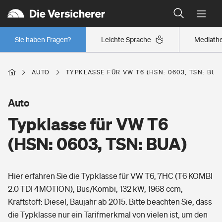
Typklassen: So ist Ihr Auto eingestuft
Wer versichert was: Jetzt Versicherer finden
Regionalklassen: So ist Ihre Region eingestuft
Sie haben Fragen?
Leichte Sprache
Mediath
Wer versichert was: Jetzt Versicherer finden
AUTO
TYPKLASSE FÜR VW T6 (HSN: 0603, TSN: BUA
Beruf
Auto
Typklasse für VW T6
Berufsunfähigkeitsversicherung
Wohnen
(HSN: 0603, TSN: BUA)
Erwerbsunfähigkeitsversicherung
Wohngebäudeversicherung
Hier erfahren Sie die Typklasse für VW T6, 7HC (T6 KOMBI
Freizeit
Grundfähigkeitsversicherung
2.0 TDI 4MOTION), Bus/Kombi, 132 kW, 1968 ccm,
Hausratversicherung
Kraftstoff: Diesel, Baujahr ab 2015. Bitte beachten Sie, dass
Arbeitsrechtsschutz
Pri­vate Haft­pflicht­
die Typklasse nur ein Tarifmerkmal von vielen ist, um den
Gesundheit
Elementarversicherung