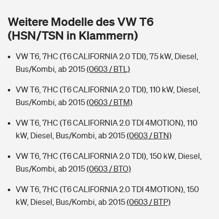
Sie haben Fragen?
Weitere Modelle des VW T6
Hochwasser-Check: Wie gefährdet ist Ihr Haus?
Private Cyberversicherung
Rentenrechner: Wie viel Geld bekomme ich im Alter?
(HSN/TSN in Klammern)
Wer versichert was: Jetzt Versicherer finden
Musikinstrumentenversicherung
VW T6, 7HC (T6 CALIFORNIA 2.0 TDI), 75 kW, Diesel,
Bus/Kombi, ab 2015
(0603 / BTL)
Sie haben Fragen?
Zur Übersicht
VW T6, 7HC (T6 CALIFORNIA 2.0 TDI), 110 kW, Diesel,
Bus/Kombi, ab 2015
(0603 / BTM)
Tools
VW T6, 7HC (T6 CALIFORNIA 2.0 TDI 4MOTION), 110
kW, Diesel, Bus/Kombi, ab 2015
(0603 / BTN)
Kinderunfall-Check: Mehr Sicherheit für deine Kids
VW T6, 7HC (T6 CALIFORNIA 2.0 TDI), 150 kW, Diesel,
Typklassen: So ist Ihr Auto eingestuft
Bus/Kombi, ab 2015
(0603 / BTO)
VW T6, 7HC (T6 CALIFORNIA 2.0 TDI 4MOTION), 150
Sie haben Fragen?
kW, Diesel, Bus/Kombi, ab 2015
(0603 / BTP)