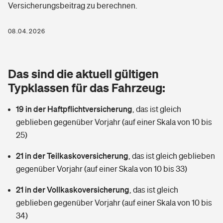
Versicherungsbeitrag zu berechnen.
Berufshaftpflichtversicherung
Rechts­schutz­ver­si­che­rung
Photovoltaik
Private Krankenversicherung
08.04.2026
Zur Übersicht
Fahrradversicherung
Wärmepumpen versichern
Zahnzusatzversicherung
Unfallversicherung
Tools
Das sind die aktuell gültigen
Glasversicherung
Dread-Disease-Versicherung
Typklassen für das Fahrzeug:
Kinderunfall­ver­si­che­rung
Rentenrechner: Wie viel Geld bekomme ich im Alter?
Vermieterrrechtsschutz
Tierkrankenversicherung
19 in der Haftpflichtversicherung
,
das ist gleich
Kinderinvalidität
geblieben gegenüber Vorjahr (auf einer Skala von 10 bis
Wer versichert was: Jetzt Versicherer finden
Mietkautionsversicherung
Zur Übersicht
25)
Reiseversicherung
Sie haben Fragen?
Restkreditversicherung
21 in der Teilkaskoversicherung
,
das ist gleich geblieben
Tools
gegenüber Vorjahr (auf einer Skala von 10 bis 33)
Hundehalter-Haftpflicht
Zur Übersicht
21 in der Vollkaskoversicherung
,
das ist gleich
Pferdehalter-Haftpflicht
Wer versichert was: Jetzt Versicherer finden
geblieben gegenüber Vorjahr (auf einer Skala von 10 bis
Tools
34)
Handyversicherung