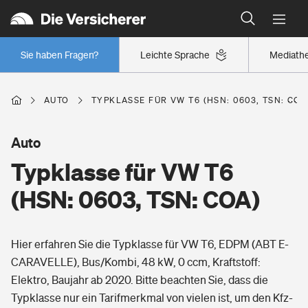
Typklassen: So ist Ihr Auto eingestuft
Wer versichert was: Jetzt Versicherer finden
Regionalklassen: So ist Ihre Region eingestuft
Sie haben Fragen?
Leichte Sprache
Mediath
Wer versichert was: Jetzt Versicherer finden
AUTO
TYPKLASSE FÜR VW T6 (HSN: 0603, TSN: COA
Beruf
Auto
Typklasse für VW T6
Berufsunfähigkeitsversicherung
Wohnen
(HSN: 0603, TSN: COA)
Erwerbsunfähigkeitsversicherung
Wohngebäudeversicherung
Hier erfahren Sie die Typklasse für VW T6, EDPM (ABT E-
Freizeit
Grundfähigkeitsversicherung
CARAVELLE), Bus/Kombi, 48 kW, 0 ccm, Kraftstoff:
Hausratversicherung
Elektro, Baujahr ab 2020. Bitte beachten Sie, dass die
Arbeitsrechtsschutz
Pri­vate Haft­pflicht­
Typklasse nur ein Tarifmerkmal von vielen ist, um den Kfz-
Gesundheit
Elementarversicherung