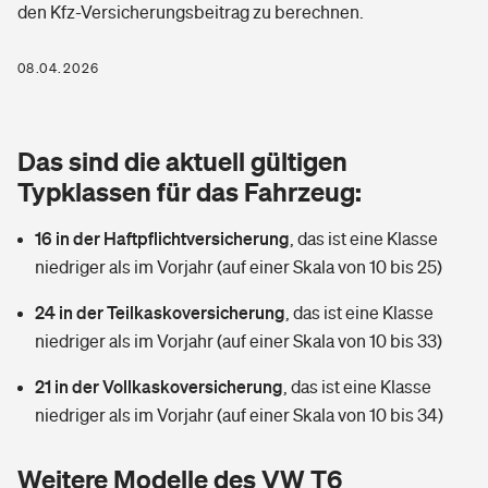
den Kfz-Versicherungsbeitrag zu berechnen.
Berufshaftpflichtversicherung
Rechts­schutz­ver­si­che­rung
Photovoltaik
Private Krankenversicherung
08.04.2026
Zur Übersicht
Fahrradversicherung
Wärmepumpen versichern
Zahnzusatzversicherung
Unfallversicherung
Tools
Das sind die aktuell gültigen
Glasversicherung
Dread-Disease-Versicherung
Typklassen für das Fahrzeug:
Kinderunfall­ver­si­che­rung
Rentenrechner: Wie viel Geld bekomme ich im Alter?
Vermieterrrechtsschutz
Tierkrankenversicherung
16 in der Haftpflichtversicherung
,
das ist eine Klasse
Kinderinvalidität
niedriger als im Vorjahr (auf einer Skala von 10 bis 25)
Wer versichert was: Jetzt Versicherer finden
Mietkautionsversicherung
Zur Übersicht
24 in der Teilkaskoversicherung
,
das ist eine Klasse
Reiseversicherung
Sie haben Fragen?
Restkreditversicherung
niedriger als im Vorjahr (auf einer Skala von 10 bis 33)
Tools
Hundehalter-Haftpflicht
21 in der Vollkaskoversicherung
,
das ist eine Klasse
Zur Übersicht
niedriger als im Vorjahr (auf einer Skala von 10 bis 34)
Pferdehalter-Haftpflicht
Wer versichert was: Jetzt Versicherer finden
Tools
Weitere Modelle des VW T6
Handyversicherung