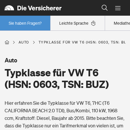
Typklassen: So ist Ihr Auto eingestuft
Wer versichert was: Jetzt Versicherer finden
Regionalklassen: So ist Ihre Region eingestuft
Sie haben Fragen?
Leichte Sprache
Mediath
Wer versichert was: Jetzt Versicherer finden
AUTO
TYPKLASSE FÜR VW T6 (HSN: 0603, TSN: BUZ
Beruf
Auto
Typklasse für VW T6
Berufsunfähigkeitsversicherung
Wohnen
(HSN: 0603, TSN: BUZ)
Erwerbsunfähigkeitsversicherung
Wohngebäudeversicherung
Hier erfahren Sie die Typklasse für VW T6, 7HC (T6
Freizeit
Grundfähigkeitsversicherung
CALIFORNIA BEACH 2.0 TDI), Bus/Kombi, 110 kW, 1968
Hausratversicherung
ccm, Kraftstoff: Diesel, Baujahr ab 2015. Bitte beachten Sie,
Arbeitsrechtsschutz
Pri­vate Haft­pflicht­
dass die Typklasse nur ein Tarifmerkmal von vielen ist, um
Gesundheit
Elementarversicherung