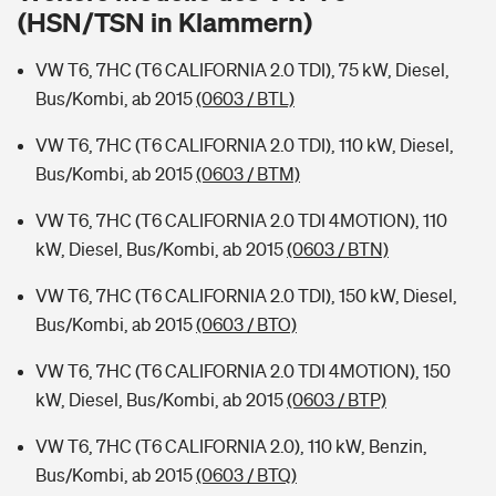
Sie haben Fragen?
(HSN/TSN in Klammern)
Hochwasser-Check: Wie gefährdet ist Ihr Haus?
Private Cyberversicherung
Rentenrechner: Wie viel Geld bekomme ich im Alter?
VW T6, 7HC (T6 CALIFORNIA 2.0 TDI), 75 kW, Diesel,
Bus/Kombi, ab 2015
(0603 / BTL)
Wer versichert was: Jetzt Versicherer finden
Musikinstrumentenversicherung
VW T6, 7HC (T6 CALIFORNIA 2.0 TDI), 110 kW, Diesel,
Sie haben Fragen?
Zur Übersicht
Bus/Kombi, ab 2015
(0603 / BTM)
VW T6, 7HC (T6 CALIFORNIA 2.0 TDI 4MOTION), 110
Tools
kW, Diesel, Bus/Kombi, ab 2015
(0603 / BTN)
VW T6, 7HC (T6 CALIFORNIA 2.0 TDI), 150 kW, Diesel,
Kinderunfall-Check: Mehr Sicherheit für deine Kids
Bus/Kombi, ab 2015
(0603 / BTO)
VW T6, 7HC (T6 CALIFORNIA 2.0 TDI 4MOTION), 150
Typklassen: So ist Ihr Auto eingestuft
kW, Diesel, Bus/Kombi, ab 2015
(0603 / BTP)
Sie haben Fragen?
VW T6, 7HC (T6 CALIFORNIA 2.0), 110 kW, Benzin,
Bus/Kombi, ab 2015
(0603 / BTQ)